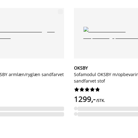
OKSBY
SBY armlæn/ryglæn sandfarvet
Sofamodul OKSBY m/opbevari
sandfarvet stof










1299,-
/STK.