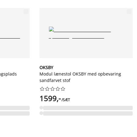
OKSBY
ngsplads
Modul lænestol OKSBY med opbevaring
sandfarvet stof










1599,-
/SÆT