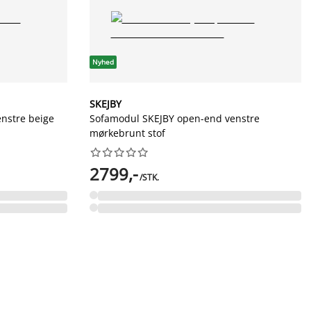
Nyhed
SKEJBY
nstre beige
Sofamodul SKEJBY open-end venstre
mørkebrunt stof










2799,-
/STK.