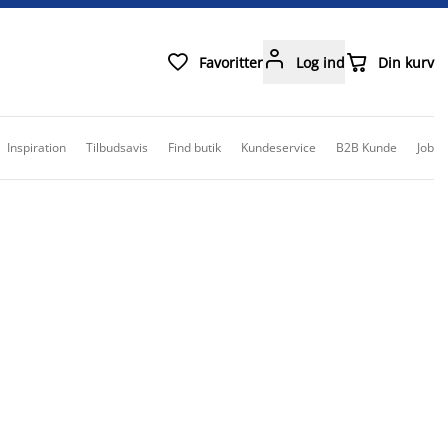



Favoritter
Log ind
Din kurv
Inspiration
Tilbudsavis
Find butik
Kundeservice
B2B Kunde
Job