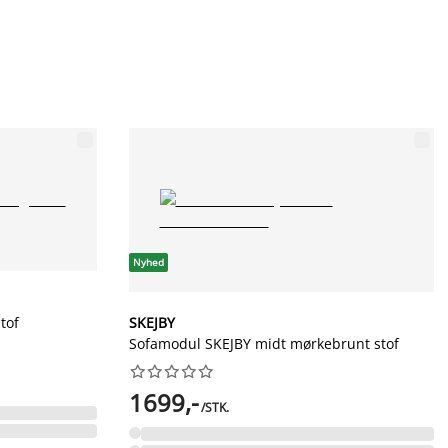
Nyhed
tof
SKEJBY
Sofamodul SKEJBY midt mørkebrunt stof










1699,-
/STK.