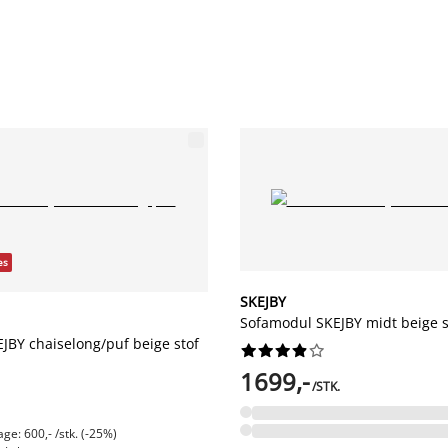
es
SKEJBY
Sofamodul SKEJBY midt beige s
JBY chaiselong/puf beige stof










1699,-
/STK.
ge: 600,- /stk. (-25%)