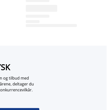
YSK
on og tilbud med
årene, deltager du
konkurrencevilkår.