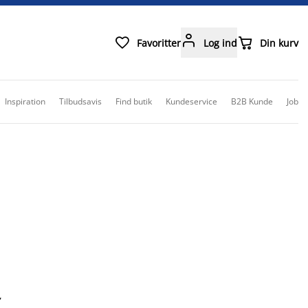



Favoritter
Log ind
Din kurv
Inspiration
Tilbudsavis
Find butik
Kundeservice
B2B Kunde
Job
,