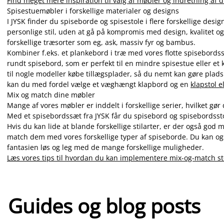
Find meget mere inspiration til valg af møbler og indretning af d
Spisestuemøbler i forskellige materialer og designs
I JYSK finder du spiseborde og spisestole i flere forskellige des
personlige stil, uden at gå på kompromis med design, kvalitet 
forskellige træsorter som eg, ask, massiv fyr og bambus.
Kombiner f.eks. et plankebord i træ med vores flotte spisebordsst
rundt spisebord, som er perfekt til en mindre spisestue eller et 
til nogle modeller købe tillægsplader, så du nemt kan gøre plads
kan du med fordel vælge et væghængt klapbord og en
klapstol e
Mix og match dine møbler
Mange af vores møbler er inddelt i forskellige serier, hvilket 
Med et spisebordssæt fra JYSK får du spisebord og spisebordss
Hvis du kan lide at blande forskellige stilarter, er der også god 
match dem med vores forskellige typer af spiseborde. Du kan og
fantasien løs og leg med de mange forskellige muligheder.
Læs vores tips til hvordan du kan implementere mix-og-match st
Guides og blog posts