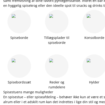
samt fremvisning af dine favorit pyntegenstande. Indret en bar-
en hyggelig spisekrog eller den ideelle spot til snacks og drinks t
Spiseborde
Tillægsplader til
Konsolborde
spiseborde
Spisebordssæt
Reoler og
Hylder
rumdelere
Spisestuens mange muligheder
En spisestue – eller spiseafdeling – behøver ikke kun at være et s
alrum eller i et adskilt rum kan det indrettes i lige din stil og me