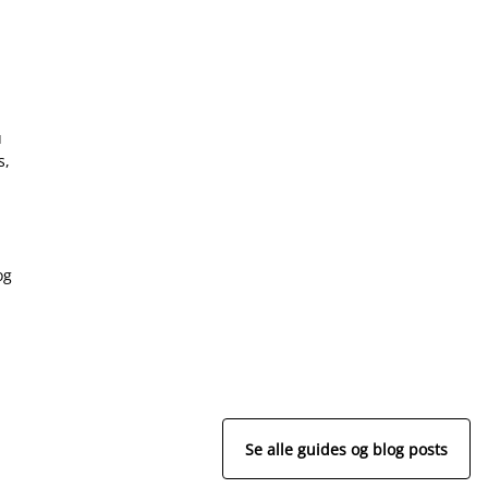
u
s,
og
Se alle guides og blog posts