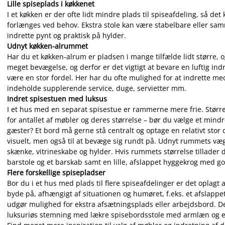
Lille spiseplads i køkkenet
I et køkken er der ofte lidt mindre plads til spiseafdeling, så 
forlænges ved behov. Ekstra stole kan være stabelbare eller sam
indrette pynt og praktisk på hylder.
Udnyt køkken-alrummet
Har du et køkken-alrum er pladsen i mange tilfælde lidt større,
meget bevægelse, og derfor er det vigtigt at bevare en luftig in
være en stor fordel. Her har du ofte mulighed for at indrette me
indeholde supplerende service, duge, servietter mm.
Indret spisestuen med luksus
I et hus med en separat spisestue er rammerne mere frie. Stø
for antallet af møbler og deres størrelse – bør du vælge et mindr
gæster? Et bord må gerne stå centralt og optage en relativt stor 
visuelt, men også til at bevæge sig rundt på. Udnyt rummets væg
skænke, vitrineskabe og hylder. Hvis rummets størrelse tillader
barstole og et barskab samt en lille, afslappet hyggekrog med go
Flere forskellige spisepladser
Bor du i et hus med plads til flere spiseafdelinger er det oplagt 
byde på, afhængigt af situationen og humøret, f.eks. et afslappet
udgør mulighed for ekstra afsætningsplads eller arbejdsbord. De
luksuriøs stemning med lækre spisebordsstole med armlæn og et