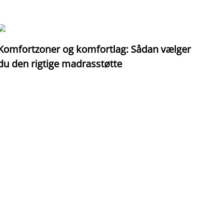
Komfortzoner og komfortlag: Sådan vælger
I
du den rigtige madrasstøtte
o