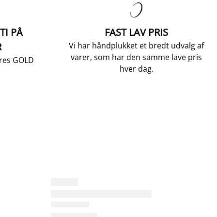

TI PÅ
FAST LAV PRIS
R
Vi har håndplukket et bredt udvalg af
varer, som har den samme lave pris
vores GOLD
hver dag.