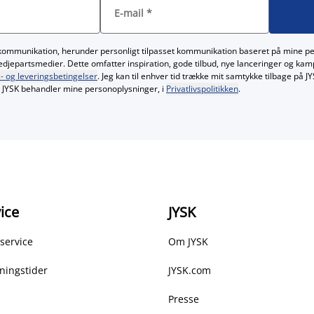
E-mail
*
kommunikation, herunder personligt tilpasset kommunikation baseret på mine p
redjepartsmedier. Dette omfatter inspiration, gode tilbud, nye lanceringer og ka
- og leveringsbetingelser
. Jeg kan til enhver tid trække mit samtykke tilbage på 
JYSK behandler mine personoplysninger, i
Privatlivspolitikken
.
ice
JYSK
service
Om JYSK
ningstider
JYSK.com
Presse