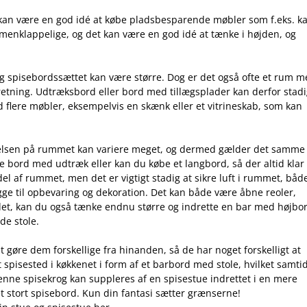
det kan være en god idé at købe pladsbesparende møbler som f.eks. k
menklappelige, og det kan være en god idé at tænke i højden, og
 og spisebordssættet kan være større. Dog er det også ofte et rum 
dretning. Udtræksbord eller bord med tillægsplader kan derfor stad
d flere møbler, eksempelvis en skænk eller et vitrineskab, som kan
rrelsen på rummet kan variere meget, og dermed gælder det samme
e bord med udtræk eller kan du købe et langbord, så der altid klar t
del af rummet, men det er vigtigt stadig at sikre luft i rummet, båd
ge til opbevaring og dekoration. Det kan både være åbne reoler,
 det, kan du også tænke endnu større og indrette en bar med højbo
de stole.
at gøre dem forskellige fra hinanden, så de har noget forskelligt at
 spisested i køkkenet i form af et barbord med stole, hvilket samti
nne spisekrog kan suppleres af en spisestue indrettet i en mere
 stort spisebord. Kun din fantasi sætter grænserne!