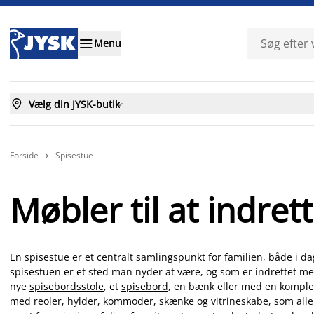

Menu

Vælg din JYSK-butik

Forside
Spisestue

Møbler til at indre
En spisestue er et centralt samlingspunkt for familien, både i d
spisestuen er et sted man nyder at være, og som er indrettet me
nye
spisebordsstole
, et
spisebord
, en bænk eller med en komplet
med
reoler
,
hylder
,
kommoder
,
skænke
og
vitrineskabe
, som alle