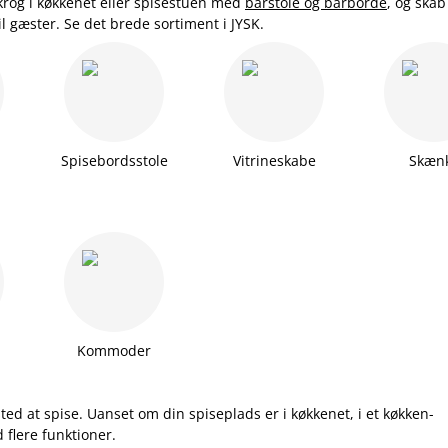
krog i køkkenet eller spisestuen med
barstole og barborde
, og skab
il gæster. Se det brede sortiment i JYSK.
Spisebordsstole
Vitrineskabe
Skæn
Kommoder
ted at spise. Uanset om din spiseplads er i køkkenet, i et køkken-
d flere funktioner.