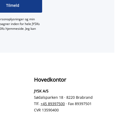
Tilmeld
ersonoplysninger og min
mpagner inden for hele JYSKs
JYSKs hjemmeside. Jeg kan
Hovedkontor
JYSK A/S
Sødalsparken 18 · 8220 Brabrand
Tlf.
+45 89397500
· Fax 89397501
CVR 13590400