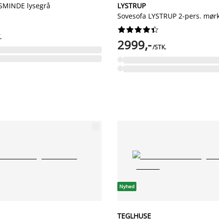
SMINDE lysegrå
LYSTRUP
Sovesofa LYSTRUP 2-pers. mørk










.
2999,-
/STK.
Nyhed
TEGLHUSE