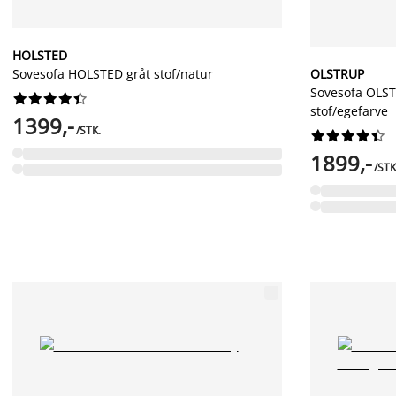
HOLSTED
Sovesofa HOLSTED gråt stof/natur
OLSTRUP
Sovesofa OLST










stof/egefarve
1399,-
/STK.










1899,-
/STK