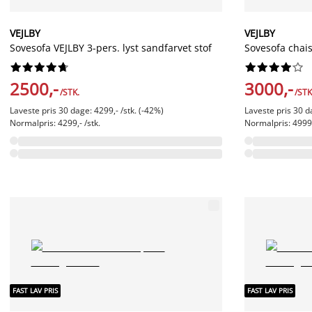
VEJLBY
VEJLBY
Sovesofa VEJLBY 3-pers. lyst sandfarvet stof
Sovesofa chai




















2500,-
3000,-
/STK.
/STK
Laveste pris 30 dage: 4299,- /stk. (-42%)
Laveste pris 30 d
Normalpris: 4299,- /stk.
Normalpris: 4999,
FAST LAV PRIS
FAST LAV PRIS