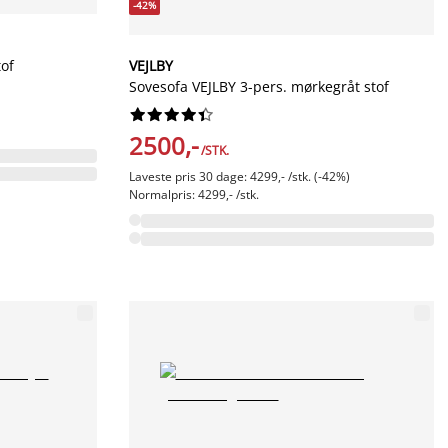
-42%
of
VEJLBY
Sovesofa VEJLBY 3-pers. mørkegråt stof










2500,-
/STK.
Laveste pris 30 dage: 4299,- /stk. (-42%)
Normalpris: 4299,- /stk.