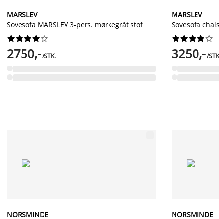
MARSLEV
MARSLEV
Sovesofa MARSLEV 3-pers. mørkegråt stof
Sovesofa chai




















2750,-
3250,-
/STK.
/STK
NORSMINDE
NORSMINDE