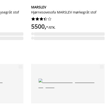
MARSLEV
ysegråt stof
Hjørnesovesofa MARSLEV mørkegråt stof










5500,-
/STK.