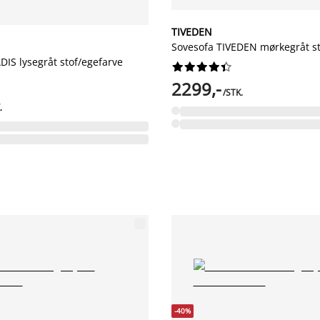
TIVEDEN
Sovesofa TIVEDEN mørkegråt st
IS lysegråt stof/egefarve










2299,-
/STK.
.
-40%