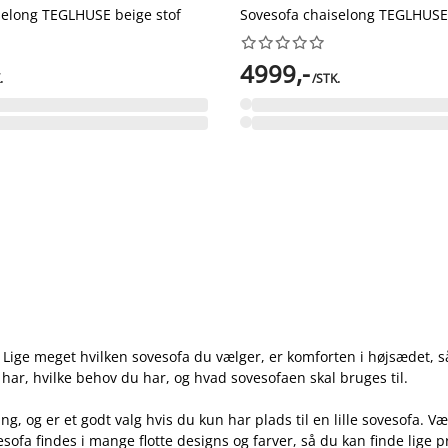
selong TEGLHUSE beige stof
Sovesofa chaiselong TEGLHUSE 










4999,-
.
/STK.
er. Lige meget hvilken sovesofa du vælger, er komforten i højsædet,
har, hvilke behov du har, og hvad sovesofaen skal bruges til.
, og er et godt valg hvis du kun har plads til en lille sovesofa. V
ofa findes i mange flotte designs og farver, så du kan finde lige p