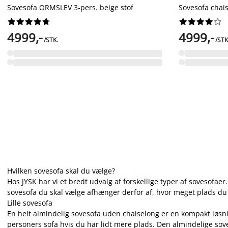
Sovesofa ORMSLEV 3-pers. beige stof
Sovesofa chai




















4999,-
4999,-
/STK.
/STK
Hvilken sovesofa skal du vælge?
Hos JYSK har vi et bredt udvalg af forskellige typer af sovesofa
sovesofa du skal vælge afhænger derfor af, hvor meget plads du 
Lille sovesofa
En helt almindelig sovesofa uden chaiselong er en kompakt løsning
personers sofa hvis du har lidt mere plads. Den almindelige soves