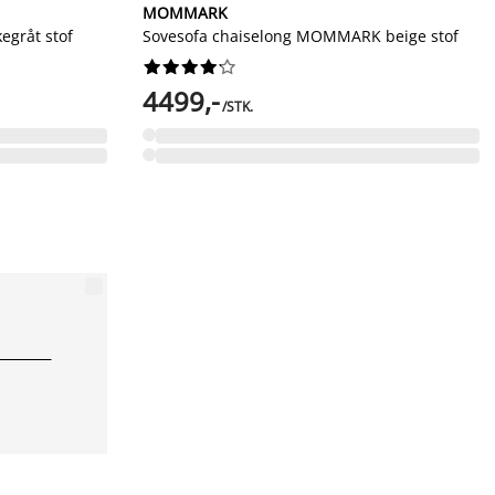
MOMMARK
egråt stof
Sovesofa chaiselong MOMMARK beige stof










4499,-
/STK.