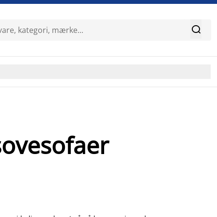

 sovesofaer