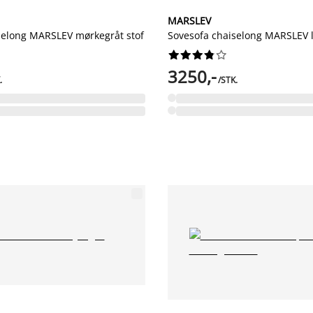
MARSLEV
selong MARSLEV mørkegråt stof
Sovesofa chaiselong MARSLEV l










3250,-
.
/STK.