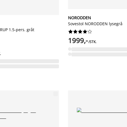
NORODDEN
Sovestol NORODDEN lysegrå
RUP 1.5-pers. gråt










1999,-
/STK.
.