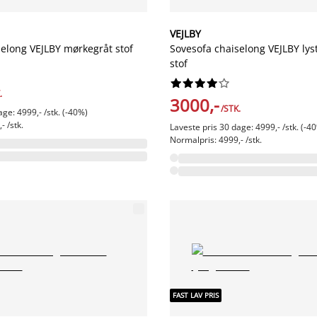
VEJLBY
selong VEJLBY mørkegråt stof
Sovesofa chaiselong VEJLBY lys
stof










.
3000,-
/STK.
age: 4999,- /stk. (-40%)
- /stk.
Laveste pris 30 dage: 4999,- /stk. (-4
Normalpris: 4999,- /stk.
FAST LAV PRIS