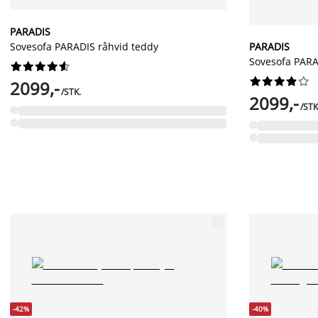
PARADIS
Sovesofa PARADIS råhvid teddy
PARADIS
Sovesofa PARAD




















2099,-
/STK.
2099,-
/STK
-42%
-40%