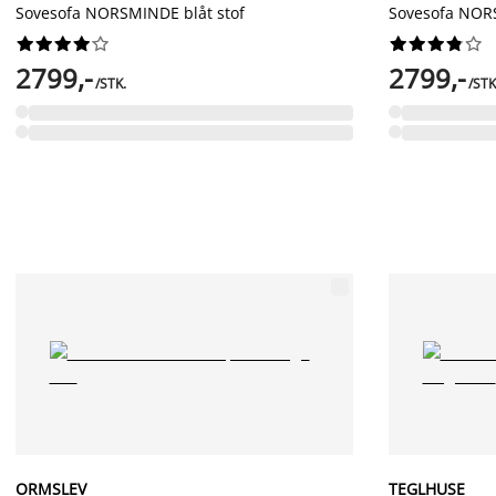
Sovesofa NORSMINDE blåt stof
Sovesofa NOR




















2799,-
2799,-
/STK.
/STK
ORMSLEV
TEGLHUSE