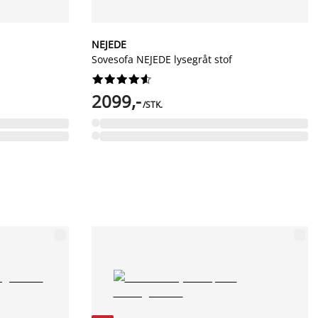
NEJEDE
Sovesofa NEJEDE lysegråt stof










2099,-
/STK.