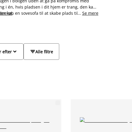
brugen i boligen uden at gå på kompromis med
 i én, hvis pladsen i dit hjem er trang, den kan
er køb en sovesofa til at skabe plads til
ærelse
.
...
Se mere
ovesofa med chaiselong, sovesofa med
es store udvalg.


r efter
Alle filtre