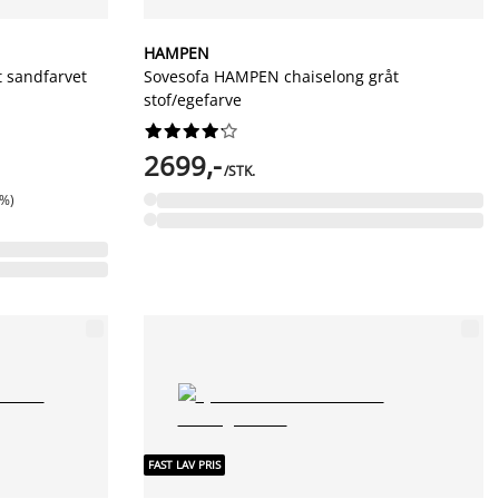
HAMPEN
t sandfarvet
Sovesofa HAMPEN chaiselong gråt
stof/egefarve










2699,-
/STK.
0%)
FAST LAV PRIS