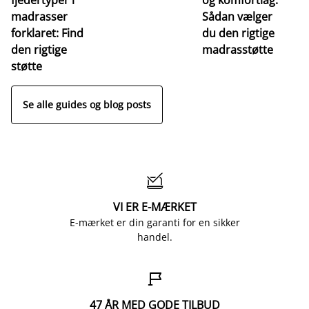
I
madrasser
Sådan vælger
fa
forklaret: Find
du den rigtige
fo
den rigtige
madrasstøtte
o
støtte
Se alle guides og blog posts

VI ER E-MÆRKET
E-mærket er din garanti for en sikker
handel.

47 ÅR MED GODE TILBUD