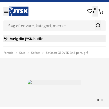






Vælg din JYSK-butik

Forside
Stue
Sofaer
Sofasæt GEDVED 3+2-pers. grå


