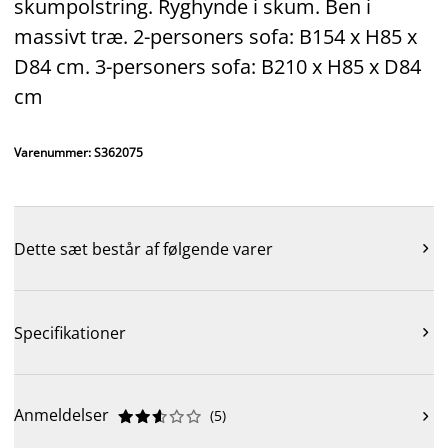
skumpolstring. Ryghynde i skum. Ben i
massivt træ. 2-personers sofa: B154 x H85 x
D84 cm. 3-personers sofa: B210 x H85 x D84
cm
Varenummer: S362075
Dette sæt består af følgende varer

Specifikationer

Anmeldelser
(
5
)










