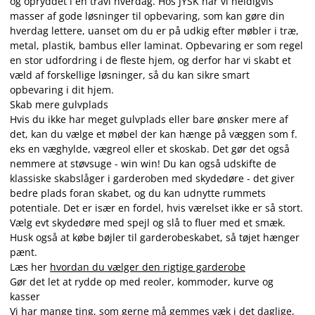
og opryddet i en travl hverdag. Hos JYSK har vi heldigvis
masser af gode løsninger til opbevaring, som kan gøre din
hverdag lettere, uanset om du er på udkig efter møbler i træ,
metal, plastik, bambus eller laminat. Opbevaring er som regel
en stor udfordring i de fleste hjem, og derfor har vi skabt et
væld af forskellige løsninger, så du kan sikre smart
opbevaring i dit hjem.
Skab mere gulvplads
Hvis du ikke har meget gulvplads eller bare ønsker mere af
det, kan du vælge et møbel der kan hænge på væggen som f.
eks en væghylde, vægreol eller et skoskab. Det gør det også
nemmere at støvsuge - win win! Du kan også udskifte de
klassiske skabslåger i garderoben med skydedøre - det giver
bedre plads foran skabet, og du kan udnytte rummets
potentiale. Det er især en fordel, hvis værelset ikke er så stort.
Vælg evt skydedøre med spejl og slå to fluer med et smæk.
Husk også at købe bøjler til garderobeskabet, så tøjet hænger
pænt.
Læs her
hvordan du vælger den rigtige garderobe
Gør det let at rydde op med reoler, kommoder, kurve og
kasser
Vi har mange ting, som gerne må gemmes væk i det daglige,