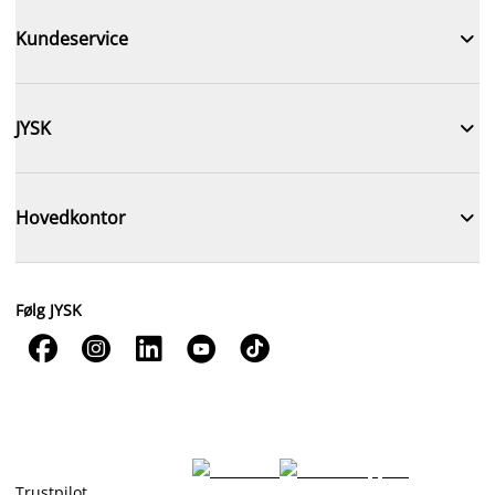

Kundeservice

JYSK

Hovedkontor
Følg JYSK





Trustpilot