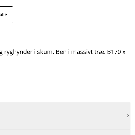
alle
 ryghynder i skum. Ben i massivt træ. B170 x
