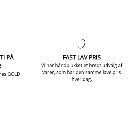

TI PÅ
FAST LAV PRIS
R
Vi har håndplukket et bredt udvalg af
varer, som har den samme lave pris
vores GOLD
hver dag.