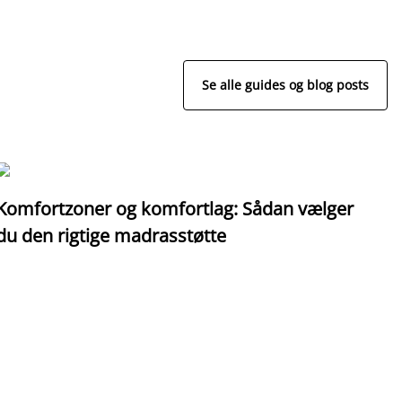
Se alle guides og blog posts
Komfortzoner og komfortlag: Sådan vælger
I
du den rigtige madrasstøtte
o