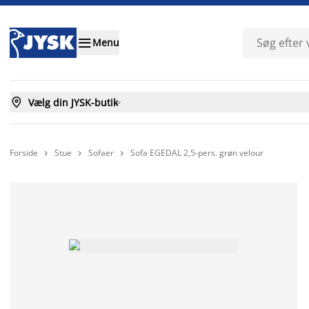

Menu

Vælg din JYSK-butik

Forside
Stue
Sofaer
Sofa EGEDAL 2,5-pers. grøn velour


