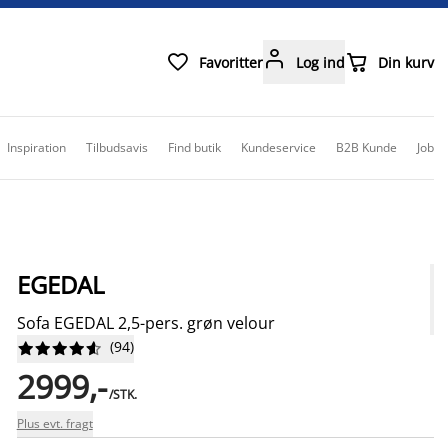



Favoritter
Log ind
Din kurv
Inspiration
Tilbudsavis
Find butik
Kundeservice
B2B Kunde
Job
EGEDAL
Sofa EGEDAL 2,5-pers. grøn velour
(
94
)










2999,-
/STK.
Plus evt. fragt