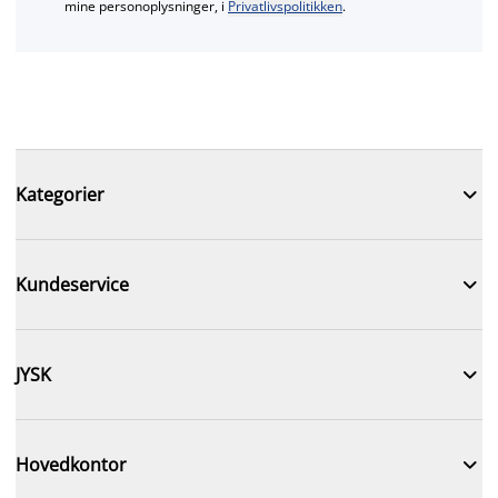
mine personoplysninger, i
Privatlivspolitikken
.

Kategorier

Kundeservice

JYSK

Hovedkontor