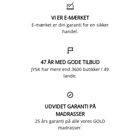

VI ER E-MÆRKET
E-mærket er din garanti for en sikker
handel.

47 ÅR MED GODE TILBUD
JYSK har mere end 3600 butikker i 49
lande.

UDVIDET GARANTI PÅ
MADRASSER
25 års garanti på alle vores GOLD
madrasser.