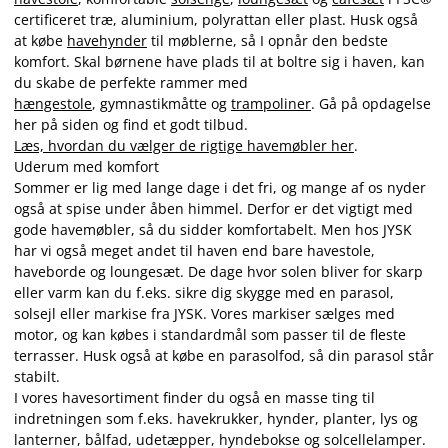
certificeret træ, aluminium, polyrattan eller plast. Husk også
at købe
havehynder
til møblerne, så I opnår den bedste
komfort. Skal børnene have plads til at boltre sig i haven, kan
du skabe de perfekte rammer med
hængestole
, gymnastikmåtte og
trampoliner
. Gå på opdagelse
her på siden og find et godt tilbud.
Læs, hvordan du vælger de rigtige havemøbler her
.
Uderum med komfort
Sommer er lig med lange dage i det fri, og mange af os nyder
også at spise under åben himmel. Derfor er det vigtigt med
gode havemøbler, så du sidder komfortabelt. Men hos JYSK
har vi også meget andet til haven end bare havestole,
haveborde og loungesæt. De dage hvor solen bliver for skarp
eller varm kan du f.eks. sikre dig skygge med en parasol,
solsejl eller markise fra JYSK. Vores markiser sælges med
motor, og kan købes i standardmål som passer til de fleste
terrasser. Husk også at købe en parasolfod, så din parasol står
stabilt.
I vores havesortiment finder du også en masse ting til
indretningen som f.eks. havekrukker, hynder, planter, lys og
lanterner, bålfad, udetæpper, hyndebokse og solcellelamper.