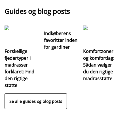
Guides og blog posts
Indkøberens
favoritter inden
for gardiner
Forskellige
Komfortzoner
fjedertyper i
og komfortlag:
I
madrasser
Sådan vælger
fa
forklaret: Find
du den rigtige
fo
den rigtige
madrasstøtte
o
støtte
Se alle guides og blog posts