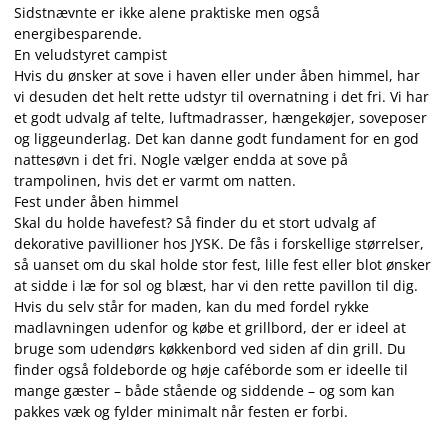
Sidstnævnte er ikke alene praktiske men også
energibesparende.
En veludstyret campist
Hvis du ønsker at sove i haven eller under åben himmel, har
vi desuden det helt rette udstyr til overnatning i det fri. Vi har
et godt udvalg af telte, luftmadrasser, hængekøjer, soveposer
og liggeunderlag. Det kan danne godt fundament for en god
nattesøvn i det fri. Nogle vælger endda at sove på
trampolinen, hvis det er varmt om natten.
Fest under åben himmel
Skal du holde havefest? Så finder du et stort udvalg af
dekorative pavillioner hos JYSK. De fås i forskellige størrelser,
så uanset om du skal holde stor fest, lille fest eller blot ønsker
at sidde i læ for sol og blæst, har vi den rette pavillon til dig.
Hvis du selv står for maden, kan du med fordel rykke
madlavningen udenfor og købe et grillbord, der er ideel at
bruge som udendørs køkkenbord ved siden af din grill. Du
finder også foldeborde og høje caféborde som er ideelle til
mange gæster – både stående og siddende – og som kan
pakkes væk og fylder minimalt når festen er forbi.