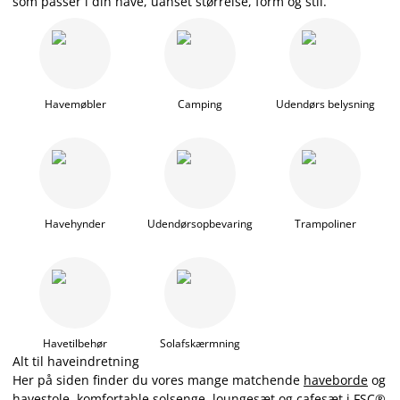
som passer i din have, uanset størrelse, form og stil.
Havemøbler
Camping
Udendørs belysning
Havehynder
Udendørsopbevaring
Trampoliner
Havetilbehør
Solafskærmning
Alt til haveindretning
Her på siden finder du vores mange matchende
haveborde
og
havestole
, komfortable
solsenge
,
loungesæt
og
cafesæt
i FSC®