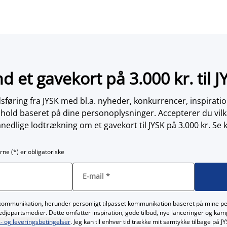
nd et gavekort på 3.000 kr. til J
øring fra JYSK med bl.a. nyheder, konkurrencer, inspirati
dhold baseret på dine personoplysninger. Accepterer du vilk
nedlige lodtrækning om et gavekort til JYSK på 3.000 kr. Se 
rne (*) er obligatoriske
E-mail
*
kommunikation, herunder personligt tilpasset kommunikation baseret på mine p
redjepartsmedier. Dette omfatter inspiration, gode tilbud, nye lanceringer og ka
- og leveringsbetingelser
. Jeg kan til enhver tid trække mit samtykke tilbage på 