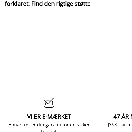
forklaret: Find den rigtige støtte

VI ER E-MÆRKET
47 ÅR
E-mærket er din garanti for en sikker
JYSK har m
handel.