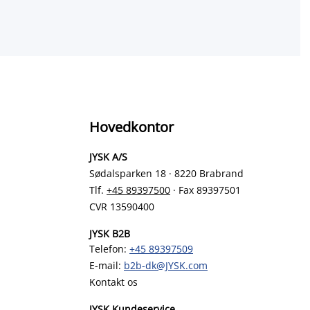
Hovedkontor
JYSK A/S
Sødalsparken 18 · 8220 Brabrand
Tlf.
+45 89397500
· Fax 89397501
CVR 13590400
JYSK B2B
Telefon:
+45 89397509
E-mail:
b2b-dk@JYSK.com
Kontakt os
JYSK Kundeservice