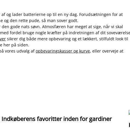
 af og lader batterierne op til en ny dag. Forudsætningen for at
ne og den rette pude, så man sover godt.
r den gode nats søvn. Atmosfæren har meget at sige, når vi skal
med fordel bruge nogle kræfter på indretningen af dit soveværelse
iver
sikrer dig både mere opbevaring og et lækkert, stilfuldt look til
ige her på siden.
på vores udvalg af
opbevaringskasser og kurve
, eller overveje at
Indkøberens favoritter inden for gardiner