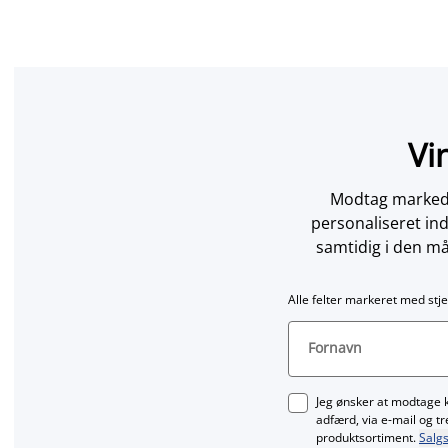
Vi
Modtag markedsf
personaliseret in
samtidig i den må
Alle felter markeret med stje
Fornavn
Jeg ønsker at modtage 
adfærd, via e‑mail og t
produktsortiment.
Salgs