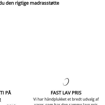
I
du den rigtige madrasstøtte
o

TI PÅ
FAST LAV PRIS
R
Vi har håndplukket et bredt udvalg af
varer, som har den samme lave pris