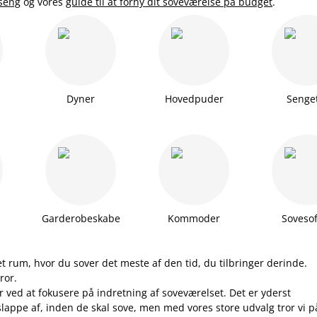
 seng
og vores
guide til at forny dit soveværelse på budget
.
Dyner
Hovedpuder
Senge
Garderobeskabe
Kommoder
Soveso
 et rum, hvor du sover det meste af den tid, du tilbringer derinde.
ror.
 ved at fokusere på indretning af soveværelset. Det er yderst
 slappe af, inden de skal sove, men med vores store udvalg tror vi p