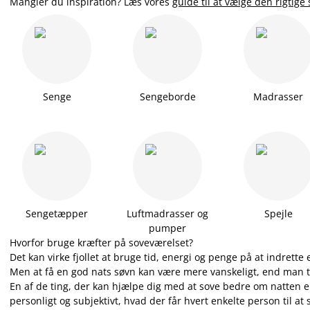
Mangler du inspiration? Læs
vores
guide til at vælge den rigtige
Senge
Sengeborde
Madrasser
Sengetæpper
Luftmadrasser og
Spejle
pumper
Hvorfor bruge kræfter på soveværelset?
Det kan virke fjollet at bruge tid, energi og penge på at indrette
Men at få en god nats søvn kan være mere vanskeligt, end man t
En af de ting, der kan hjælpe dig med at sove bedre om natten er
personligt og subjektivt, hvad der får hvert enkelte person til at