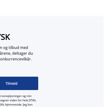
YSK
on og tilbud med
årene, deltager du
konkurrencevilkår.
Tilmeld
ersonoplysninger og min
mpagner inden for hele JYSKs
JYSKs hjemmeside. Jeg kan