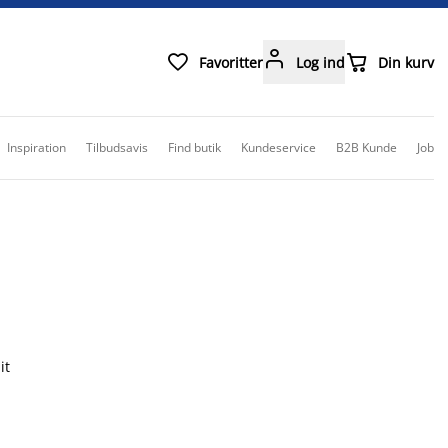



Favoritter
Log ind
Din kurv
Inspiration
Tilbudsavis
Find butik
Kundeservice
B2B Kunde
Job
it