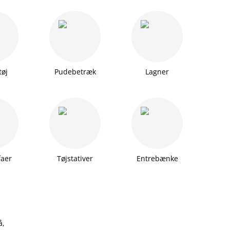
tøj
Pudebetræk
Lagner
faer
Tøjstativer
Entrebænke
å,