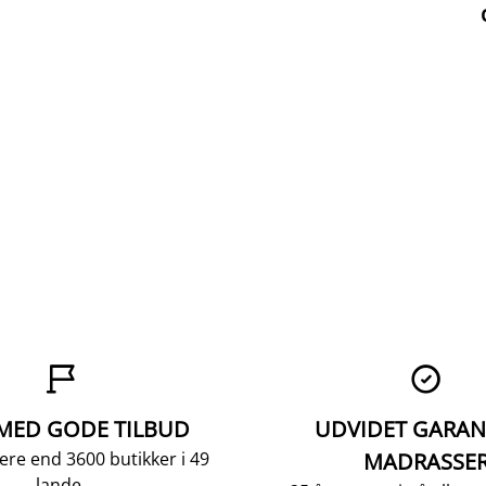


 MED GODE TILBUD
UDVIDET GARAN
ere end 3600 butikker i 49
MADRASSE
lande.