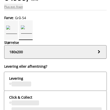
Plus evt. fragt
Farve
: Grå-54
Størrelse

180x200
Levering eller afhentning?
Levering
Click & Collect