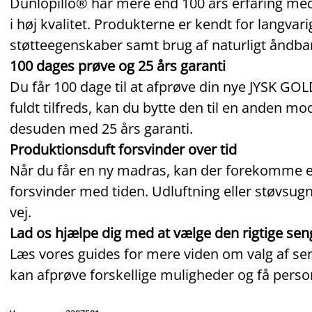
Dunlopillo® har mere end 100 års erfaring med
i høj kvalitet. Produkterne er kendt for langvari
støtteegenskaber samt brug af naturligt åndbar
100 dages prøve og 25 års garanti
Du får 100 dage til at afprøve din nye JYSK GO
fuldt tilfreds, kan du bytte den til en anden m
desuden med 25 års garanti.
Produktionsduft forsvinder over tid
Når du får en ny madras, kan der forekomme en l
forsvinder med tiden. Udluftning eller støvsu
vej.
Lad os hjælpe dig med at vælge den rigtige sen
Læs vores guides for mere viden om valg af seng
kan afprøve forskellige muligheder og få person