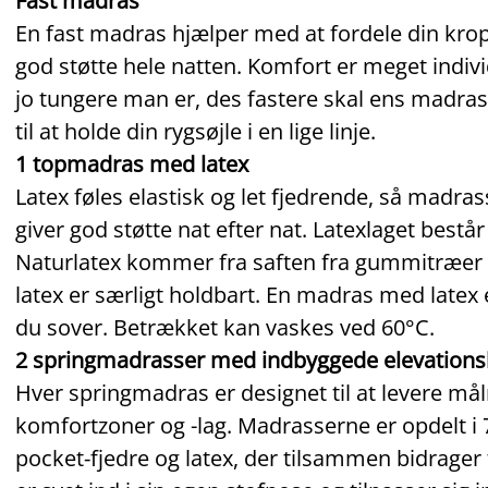
Fast madras
En fast madras hjælper med at fordele din krop
god støtte hele natten. Komfort er meget indi
jo tungere man er, des fastere skal ens madras
til at holde din rygsøjle i en lige linje.
1 topmadras med latex
Latex føles elastisk og let fjedrende, så madras
giver god støtte nat efter nat. Latexlaget består
Naturlatex kommer fra saften fra gummitræer 
latex er særligt holdbart. En madras med latex e
du sover. Betrækket kan vaskes ved 60°C.
2 springmadrasser med indbyggede elevations
Hver springmadras er designet til at levere mål
komfortzoner og -lag. Madrasserne er opdelt i
pocket‑fjedre og latex, der tilsammen bidrager 