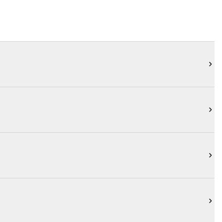



