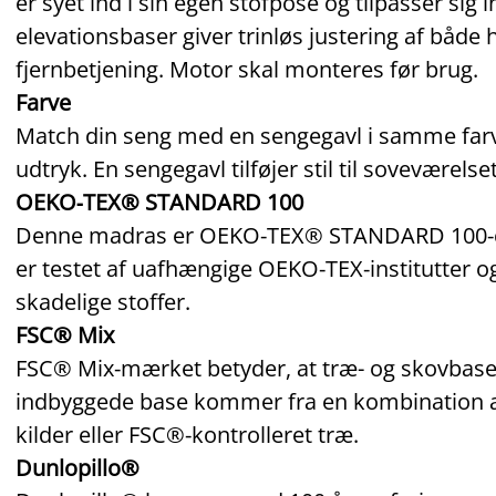
er syet ind i sin egen stofpose og tilpasser sig
elevationsbaser giver trinløs justering af båd
fjernbetjening. Motor skal monteres før brug.
Farve
Match din seng med en sengegavl i samme fa
udtryk. En sengegavl tilføjer stil til sovevære
OEKO‑TEX® STANDARD 100
Denne madras er OEKO‑TEX® STANDARD 100‑cert
er testet af uafhængige OEKO‑TEX‑institutter og
skadelige stoffer.
FSC® Mix
FSC® Mix‑mærket betyder, at træ- og skovbase
indbyggede base kommer fra en kombination a
kilder eller FSC®‑kontrolleret træ.
Dunlopillo®