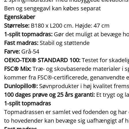
Ben og sengegavl kan købes separat
Egenskaber
Størrelse:
B180 x L200 cm. Højde: 47 cm
1‑split topmadras:
Gør det muligt at bevæge h
Fast madras:
Stabil og støttende
Farve:
Grå‑54
OEKO‑TEX® STANDARD 100:
Testet for skadeli
FSC® Mix:
Træ- og skovbaserede materialer i 
kommer fra FSC®‑certificerede, genanvendte el
Dunlopillo®:
Søvnprodukter i høj kvalitet frems
100 dages prøve og 25 års garanti:
Et trygt og l
1‑split topmadras
Topmadrassen er samlet ved fodenden og har et
to hovedender kan bevæge sig uafhængigt af h