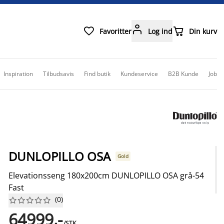



Favoritter
Log ind
Din kurv
Inspiration
Tilbudsavis
Find butik
Kundeservice
B2B Kunde
Job
DUNLOPILLO OSA
Gold
Elevationsseng 180x200cm DUNLOPILLO OSA grå-54
Fast
(
0
)










64999,-
/STK.