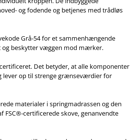
 individuelt kroppen. De indbyggede
e hoved- og fodende og betjenes med trådløs
rvekode Grå‑54 for et sammenhængende
lset og beskytter væggen mod mærker.
ificeret. Det betyder, at alle komponenter
 lever op til strenge grænseværdier for
rede materialer i springmadrassen og den
f FSC®‑certificerede skove, genanvendte