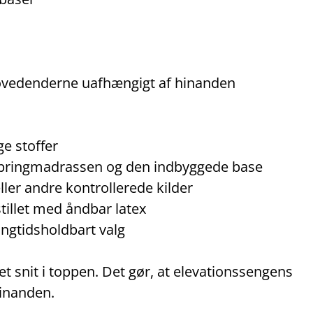
ovedenderne uafhængigt af hinanden
ge stoffer
springmadrassen og den indbyggede base
ler andre kontrollerede kilder
tillet med åndbar latex
angtidsholdbart valg
 snit i toppen. Det gør, at elevationssengens
inanden.