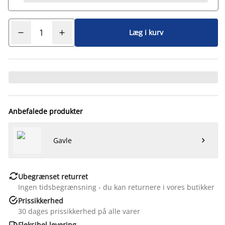
Læg i kurv
Anbefalede produkter
Gavle


Ubegrænset returret
Ingen tidsbegrænsning - du kan returnere i vores butikker

Prissikkerhed
30 dages prissikkerhed på alle varer

Fleksibel levering