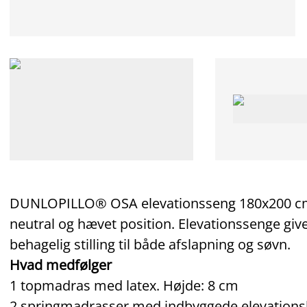
DUNLOPILLO® OSA elevationsseng 180x200 cm er
neutral og hævet position. Elevationssenge giver
behagelig stilling til både afslapning og søvn.
Hvad medfølger
1 topmadras med latex. Højde: 8 cm
2 springmadrasser med indbyggede elevations