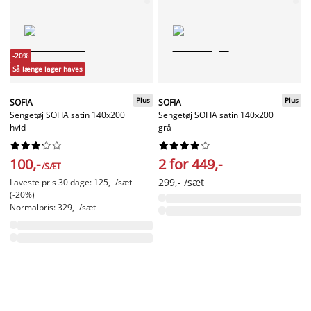
-20%
Så længe lager haves
Plus
Plus
SOFIA
SOFIA
Sengetøj SOFIA satin 140x200
Sengetøj SOFIA satin 140x200
hvid
grå




















100,-
2 for 449,-
/SÆT
299,- /sæt
Laveste pris 30 dage: 125,- /sæt
(-20%)
Normalpris: 329,- /sæt