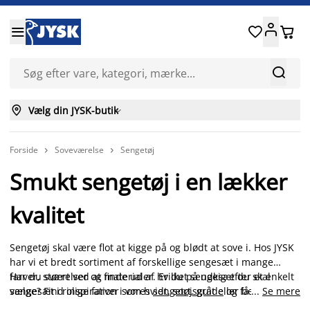






Vælg din JYSK-butik

Forside
Soveværelse
Sengetøj


Smukt sengetøj i en lækker
kvalitet
Sengetøj skal være flot at kigge på og blødt at sove i. Hos JYSK
har vi et bredt sortiment af forskellige sengesæt i mange
farver, størrelser og materialer. Er du på udkig efter et enkelt
Har du svært ved at finde ud af hvilket sengesæt du skal
sengesæt i rolige farver som hvidt, sort, gråt eller beige, eller
vælge? Find inspiration i vores
sengetøjsguide
og få tips til
...
Se mere
ønsker du et mønstret sengesæt med blomster, striber eller
valg af størrelse, farve, materiale.