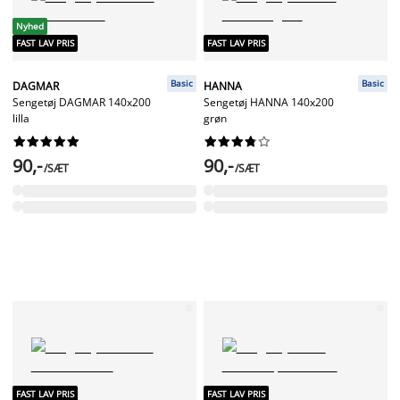
Nyhed
FAST LAV PRIS
FAST LAV PRIS
Basic
Basic
DAGMAR
HANNA
Sengetøj DAGMAR 140x200
Sengetøj HANNA 140x200
lilla
grøn




















90,-
90,-
/SÆT
/SÆT
FAST LAV PRIS
FAST LAV PRIS