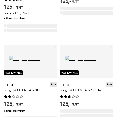
125,-
/SÆT
125,-
/SÆT
Førpris
135,- /sæt
+ flere størrelser
FAST LAV PRIS
FAST LAV PRIS
Plus
Plus
ELLEN
ELLEN
Sengetøj ELLEN 140x200 brun
Sengetøj ELLEN 140x200 blå




















125,-
125,-
/SÆT
/SÆT
+ flere størrelser