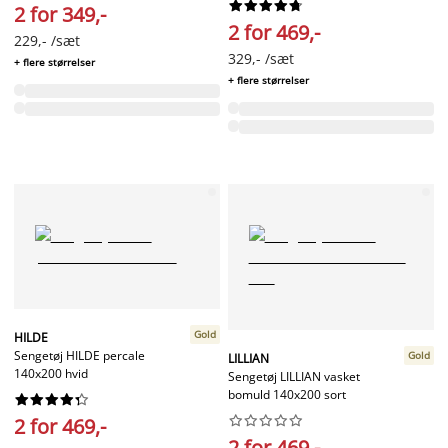










2 for 349,-
2 for 469,-
229,- /sæt
329,- /sæt
+ flere størrelser
+ flere størrelser
Gold
HILDE
Sengetøj HILDE percale
Gold
LILLIAN
140x200 hvid
Sengetøj LILLIAN vasket
bomuld 140x200 sort




















2 for 469,-
2 for 469,-