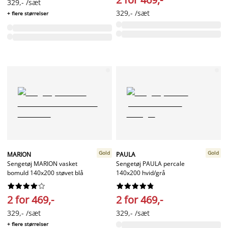
329,- /sæt
329,- /sæt
+ flere størrelser
Gold
Gold
MARION
PAULA
Sengetøj MARION vasket
Sengetøj PAULA percale
bomuld 140x200 støvet blå
140x200 hvid/grå




















2 for 469,-
2 for 469,-
329,- /sæt
329,- /sæt
+ flere størrelser