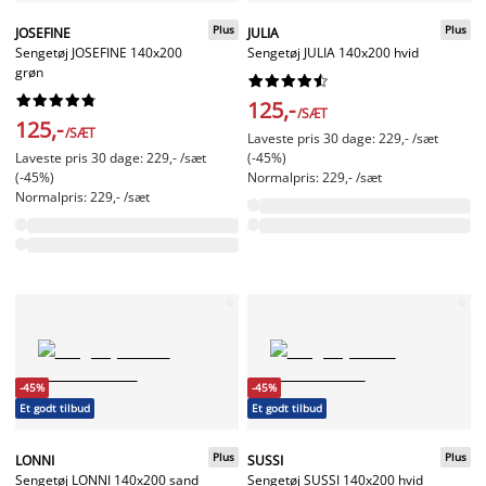
Plus
Plus
JOSEFINE
JULIA
Sengetøj JOSEFINE 140x200
Sengetøj JULIA 140x200 hvid
grøn




















125,-
/SÆT
125,-
/SÆT
Laveste pris 30 dage: 229,- /sæt
Laveste pris 30 dage: 229,- /sæt
(-45%)
(-45%)
Normalpris: 229,- /sæt
Normalpris: 229,- /sæt
-45%
-45%
Et godt tilbud
Et godt tilbud
Plus
Plus
LONNI
SUSSI
Sengetøj LONNI 140x200 sand
Sengetøj SUSSI 140x200 hvid