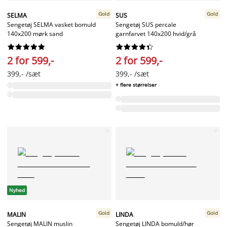
Gold
Gold
SELMA
SUS
Sengetøj SELMA vasket bomuld
Sengetøj SUS percale
140x200 mørk sand
garnfarvet 140x200 hvid/grå




















2 for 599,-
2 for 599,-
399,- /sæt
399,- /sæt
+ flere størrelser
Nyhed
Gold
Gold
MALIN
LINDA
Sengetøj MALIN muslin
Sengetøj LINDA bomuld/hør