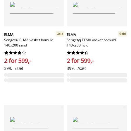
Gold
Gold
ELMA
ELMA
Sengetøj ELMA vasket bomuld
Sengetøj ELMA vasket bomuld
140x200 sand
140x200 hvid




















2 for 599,-
2 for 599,-
399,- /sæt
399,- /sæt