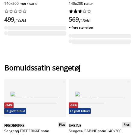
140x200 mørk sand
140x200 natur




















499,-
569,-
/SÆT
/SÆT
+ flere størrelser
Bomuldssatin sengetøj
-34%
-34%
Et godt tilbud
Et godt tilbud
Plus
Plus
FREDERIKKE
SABINE
Sengetøj FREDERIKKE satin
Sengetøj SABINE satin 140x200