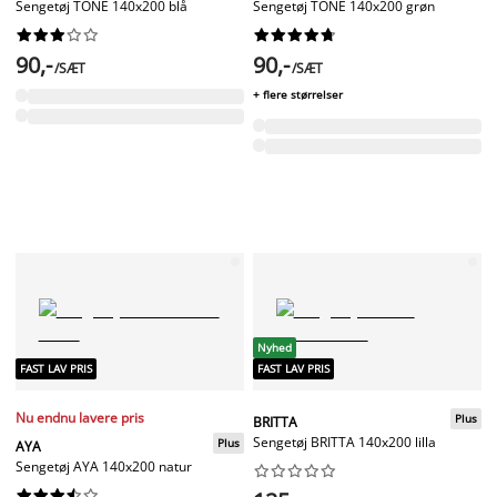
Sengetøj TONE 140x200 blå
Sengetøj TONE 140x200 grøn




















90,-
90,-
/SÆT
/SÆT
+ flere størrelser
Nyhed
FAST LAV PRIS
FAST LAV PRIS
Nu endnu lavere pris
Plus
BRITTA
Sengetøj BRITTA 140x200 lilla
Plus
AYA
Sengetøj AYA 140x200 natur



















