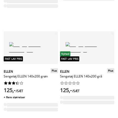
Nyhed
FAST LAV PRIS
FAST LAV PRIS
Plus
Plus
ELLEN
ELLEN
Sengetøj ELLEN 140x200 grøn
Sengetøj ELLEN 140x200 grå




















125,-
125,-
/SÆT
/SÆT
+ flere størrelser