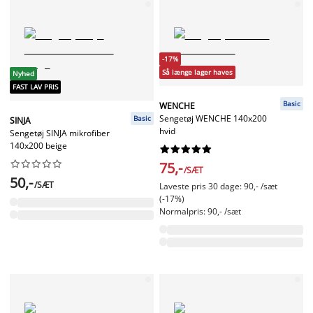
-17%
Så længe lager haves
Nyhed
FAST LAV PRIS
Basic
WENCHE
Sengetøj WENCHE 140x200
Basic
SINJA
hvid
Sengetøj SINJA mikrofiber
140x200 beige




















75,-
/SÆT
50,-
/SÆT
Laveste pris 30 dage: 90,- /sæt
(-17%)
Normalpris: 90,- /sæt