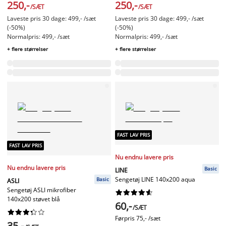
250,-
250,-
/SÆT
/SÆT
Laveste pris 30 dage: 499,- /sæt
Laveste pris 30 dage: 499,- /sæt
(-50%)
(-50%)
Normalpris: 499,- /sæt
Normalpris: 499,- /sæt
+ flere størrelser
+ flere størrelser
FAST LAV PRIS
FAST LAV PRIS
Nu endnu lavere pris
Nu endnu lavere pris
Basic
LINE
Sengetøj LINE 140x200 aqua
Basic
ASLI
Sengetøj ASLI mikrofiber










140x200 støvet blå
60,-
/SÆT










Førpris
75,- /sæt
35,-