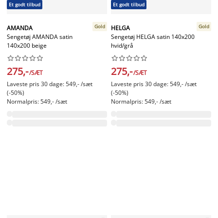
Et godt tilbud
Et godt tilbud
Gold
Gold
AMANDA
HELGA
Sengetøj AMANDA satin
Sengetøj HELGA satin 140x200
140x200 beige
hvid/grå




















275,-
275,-
/SÆT
/SÆT
Laveste pris 30 dage: 549,- /sæt
Laveste pris 30 dage: 549,- /sæt
(-50%)
(-50%)
Normalpris: 549,- /sæt
Normalpris: 549,- /sæt