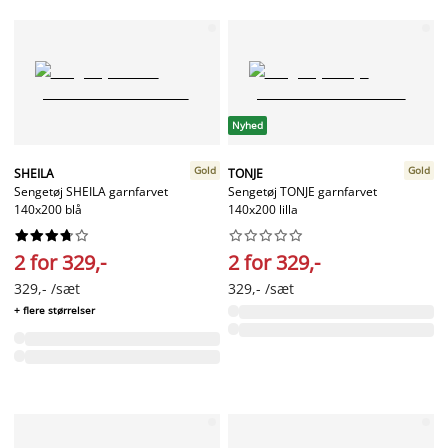
Nyhed
Gold
Gold
SHEILA
TONJE
Sengetøj SHEILA garnfarvet
Sengetøj TONJE garnfarvet
140x200 blå
140x200 lilla




















2 for 329,-
2 for 329,-
329,- /sæt
329,- /sæt
+ flere størrelser