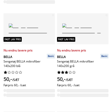
FAST LAV PRIS
FAST LAV PRIS
Nu endnu lavere pris
Nu endnu lavere pris
Basic
Basic
BELLA
BELLA
Sengetøj BELLA mikrofiber
Sengetøj BELLA mikrofiber
140x200 blå
140x200 grå




















50,-
50,-
/SÆT
/SÆT
Førpris
60,- /sæt
Førpris
60,- /sæt