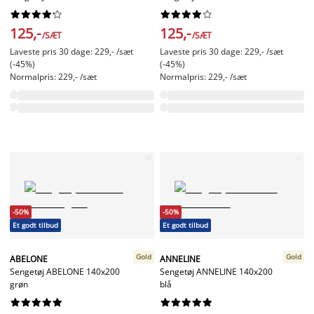




















125,-
125,-
/SÆT
/SÆT
Laveste pris 30 dage: 229,- /sæt
Laveste pris 30 dage: 229,- /sæt
(-45%)
(-45%)
Normalpris: 229,- /sæt
Normalpris: 229,- /sæt
-50%
-50%
Et godt tilbud
Et godt tilbud
Gold
Gold
ABELONE
ANNELINE
Sengetøj ABELONE 140x200
Sengetøj ANNELINE 140x200
grøn
blå



















