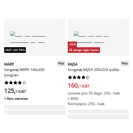
-36%
FAST LAV PRIS
Så længe lager haves
Plus
Plus
MARY
KAJSA
Sengetøj MARY 140x200
Sengetøj KAJSA 200x220 lyslilla
lysegrøn




















160,-
/SÆT
125,-
/SÆT
Laveste pris 30 dage: 250,- /sæt
(-36%)
+ flere størrelser
Normalpris: 250,- /sæt