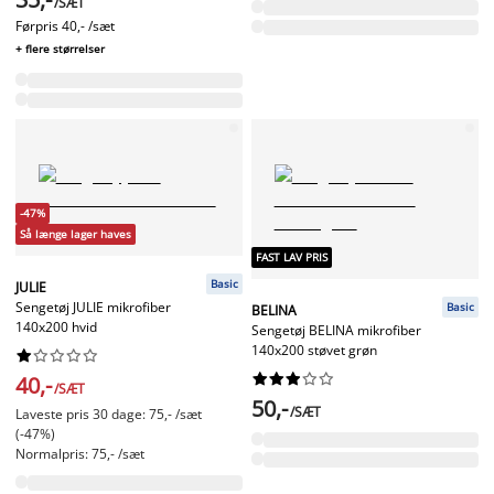
/SÆT
Førpris
40,- /sæt
+ flere størrelser
-47%
Så længe lager haves
FAST LAV PRIS
Basic
JULIE
Sengetøj JULIE mikrofiber
Basic
BELINA
140x200 hvid
Sengetøj BELINA mikrofiber
140x200 støvet grøn




















40,-
/SÆT
50,-
/SÆT
Laveste pris 30 dage: 75,- /sæt
(-47%)
Normalpris: 75,- /sæt