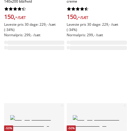
140x200 blå/hvid
creme




















150,-
150,-
/SÆT
/SÆT
Laveste pris 30 dage: 229,- /sæt
Laveste pris 30 dage: 229,- /sæt
(-34%)
(-34%)
Normalpris: 299,- /sæt
Normalpris: 299,- /sæt
-50%
-50%