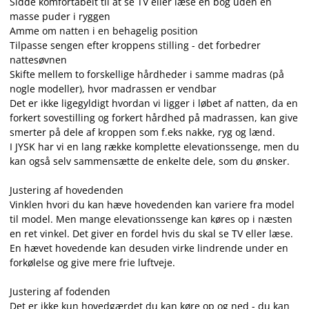
Sidde komfortabelt til at se TV eller læse en bog uden en
masse puder i ryggen
Amme om natten i en behagelig position
Tilpasse sengen efter kroppens stilling - det forbedrer
nattesøvnen
Skifte mellem to forskellige hårdheder i samme madras (på
nogle modeller), hvor madrassen er vendbar
Det er ikke ligegyldigt hvordan vi ligger i løbet af natten, da en
forkert sovestilling og forkert hårdhed på madrassen, kan give
smerter på dele af kroppen som f.eks nakke, ryg og lænd.
I JYSK har vi en lang række komplette elevationssenge, men du
kan også selv sammensætte de enkelte dele, som du ønsker.
Justering af hovedenden
Vinklen hvori du kan hæve hovedenden kan variere fra model
til model. Men mange elevationssenge kan køres op i næsten
en ret vinkel. Det giver en fordel hvis du skal se TV eller læse.
En hævet hovedende kan desuden virke lindrende under en
forkølelse og give mere frie luftveje.
Justering af fodenden
Det er ikke kun hovedgærdet du kan køre op og ned - du kan