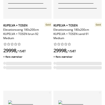
Gold
Gold
KUPELVA + TOSEN
KUPELVA + TOSEN
Elevationsseng 180x200cm
Elevationsseng 180x200cm
KUPELVA + TOSEN brun-92
KUPELVA + TOSEN sand-91
Medium
Medium




















29998,-
29998,-
/SÆT
/SÆT
+ flere størrelser
+ flere størrelser