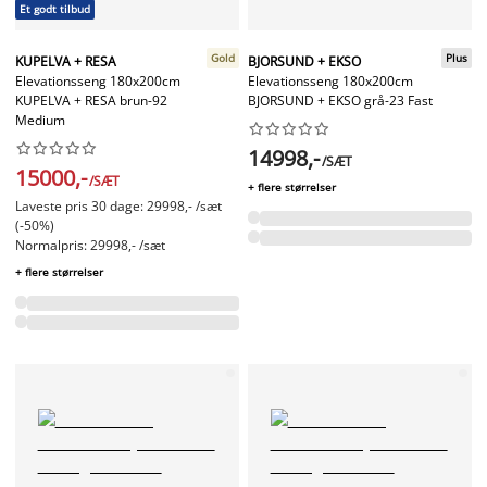
Et godt tilbud
Gold
Plus
KUPELVA + RESA
BJORSUND + EKSO
Elevationsseng 180x200cm
Elevationsseng 180x200cm
KUPELVA + RESA brun-92
BJORSUND + EKSO grå-23 Fast
Medium




















14998,-
/SÆT
15000,-
/SÆT
+ flere størrelser
Laveste pris 30 dage: 29998,- /sæt
(-50%)
Normalpris: 29998,- /sæt
+ flere størrelser