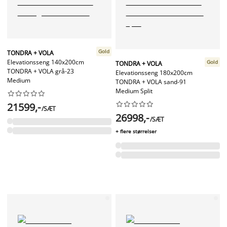
Gold
TONDRA + VOLA
Elevationsseng 140x200cm
Gold
TONDRA + VOLA
TONDRA + VOLA grå-23
Elevationsseng 180x200cm
Medium
TONDRA + VOLA sand-91
Medium Split




















21599,-
/SÆT
26998,-
/SÆT
+ flere størrelser