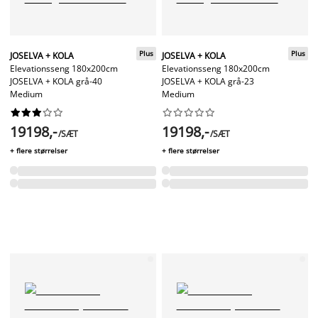
Plus
Plus
JOSELVA + KOLA
JOSELVA + KOLA
Elevationsseng 180x200cm
Elevationsseng 180x200cm
JOSELVA + KOLA grå-40
JOSELVA + KOLA grå-23
Medium
Medium




















19198,-
19198,-
/SÆT
/SÆT
+ flere størrelser
+ flere størrelser