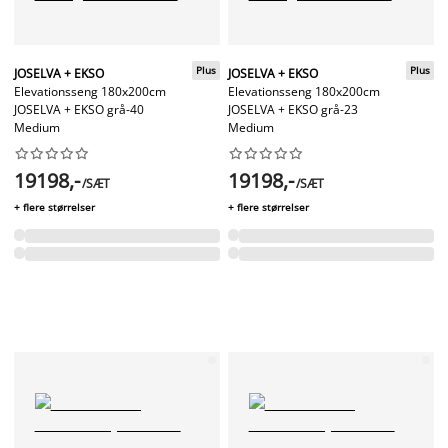
Plus
Plus
JOSELVA + EKSO
JOSELVA + EKSO
Elevationsseng 180x200cm
Elevationsseng 180x200cm
JOSELVA + EKSO grå-40
JOSELVA + EKSO grå-23
Medium
Medium




















19198,-
19198,-
/SÆT
/SÆT
+ flere størrelser
+ flere størrelser