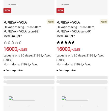
-50%
-50%
Gold
Gold
KUPELVA + VOLA
KUPELVA + VOLA
Elevationsseng 180x200cm
Elevationsseng 180x200cm
KUPELVA + VOLA brun-92
KUPELVA + VOLA sand-91
Medium Split
Medium Split




















16000,-
16000,-
/SÆT
/SÆT
Laveste pris 30 dage: 31998,- /sæt
Laveste pris 30 dage: 31998,- /sæt
(-50%)
(-50%)
Normalpris: 31998,- /sæt
Normalpris: 31998,- /sæt
+ flere størrelser
+ flere størrelser