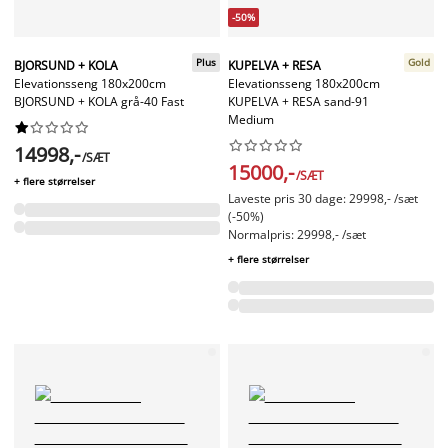
-50%
Plus
Gold
BJORSUND + KOLA
KUPELVA + RESA
Elevationsseng 180x200cm
Elevationsseng 180x200cm
BJORSUND + KOLA grå-40 Fast
KUPELVA + RESA sand-91
Medium




















14998,-
/SÆT
15000,-
/SÆT
+ flere størrelser
Laveste pris 30 dage: 29998,- /sæt
(-50%)
Normalpris: 29998,- /sæt
+ flere størrelser