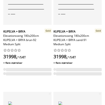
Gold
Gold
KUPELVA + BRYA
KUPELVA + BRYA
Elevationsseng 180x200cm
Elevationsseng 180x200cm
KUPELVA + BRYA brun-92
KUPELVA + BRYA sand-91
Medium Split
Medium Split




















31998,-
31998,-
/SÆT
/SÆT
+ flere størrelser
+ flere størrelser