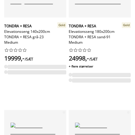
Gold
Gold
TONDRA + RESA
TONDRA + RESA
Elevationsseng 140x200cm
Elevationsseng 180x200cm
TONDRA + RESA grå-23
TONDRA + RESA sand-91
Medium
Medium




















19999,-
24998,-
/SÆT
/SÆT
+ flere størrelser