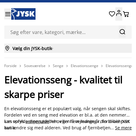






Vælg din JYSK-butik

Forside
Soveværelse
Senge
Elevationssenge
Elevationssenge




Elevationsseng - kvalitet til
skarpe priser
En elevationsseng er et populært valg, når sengen skal skiftes.
Fordelen ved en seng med elevation er bl.a. at den nemmere
kan opfylde dine søvnbehov gennem mange år, fordi behovet
Læs vores
sengeguide
her, eller få vejledning i din lokale JYSK
kan ændre sig med alderen. Ved brug af fjernbetjening kan
butik.
...
Se mere
du nemt hæve og sænke madrassen efter om du skal ligge