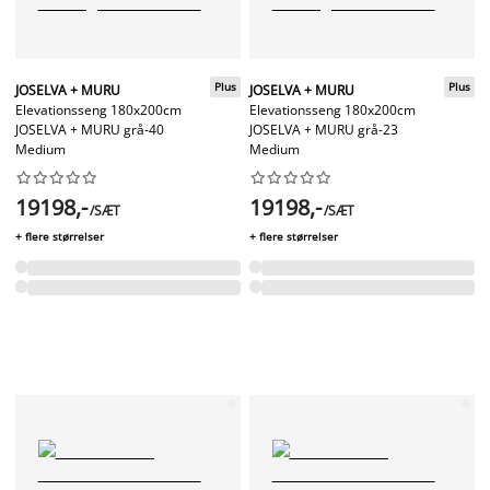
Plus
Plus
JOSELVA + MURU
JOSELVA + MURU
Elevationsseng 180x200cm
Elevationsseng 180x200cm
JOSELVA + MURU grå-40
JOSELVA + MURU grå-23
Medium
Medium




















19198,-
19198,-
/SÆT
/SÆT
+ flere størrelser
+ flere størrelser