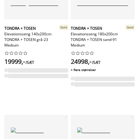
Gold
Gold
TONDRA + TOSEN
TONDRA + TOSEN
Elevationsseng 140x200cm
Elevationsseng 180x200cm
TONDRA + TOSEN grå-23
TONDRA + TOSEN sand-91
Medium
Medium




















19999,-
24998,-
/SÆT
/SÆT
+ flere størrelser