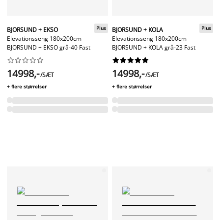
Plus
Plus
BJORSUND + EKSO
BJORSUND + KOLA
Elevationsseng 180x200cm
Elevationsseng 180x200cm
BJORSUND + EKSO grå-40 Fast
BJORSUND + KOLA grå-23 Fast




















14998,-
14998,-
/SÆT
/SÆT
+ flere størrelser
+ flere størrelser