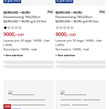
Et godt tilbud
Et godt tilbud
Plus
Plus
BJORSUND + MURU
BJORSUND + MURU
Elevationsseng 180x200cm
Elevationsseng 180x200cm
BJORSUND + MURU grå-23 Fast
BJORSUND + MURU grå-40 Fast




















9000,-
9000,-
/SÆT
/SÆT
Laveste pris 30 dage: 14998,- /sæt
Laveste pris 30 dage: 14998,- /sæt
(-40%)
(-40%)
Normalpris: 14998,- /sæt
Normalpris: 14998,- /sæt
+ flere størrelser
+ flere størrelser
-50%