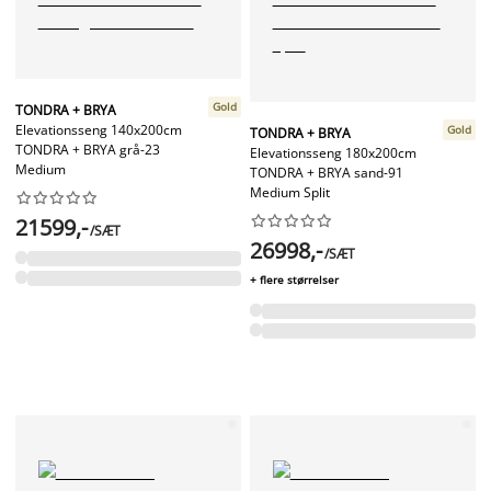
Gold
TONDRA + BRYA
Elevationsseng 140x200cm
Gold
TONDRA + BRYA
TONDRA + BRYA grå-23
Elevationsseng 180x200cm
Medium
TONDRA + BRYA sand-91
Medium Split




















21599,-
/SÆT
26998,-
/SÆT
+ flere størrelser