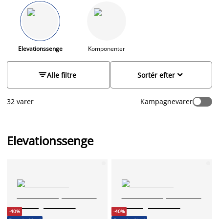
ned og sove eller sidde oprejst og læse. Hos JYSK har vi altid
gode tilbud på senge, og vi har elevationssenge i flere
prisklasser, så der er noget for enhver pengepung. Vores
sortiment består af elevationssenge fra de velkendte mærker
Dreamzone, Dunlopillo, Temprakon og Høie, som ikke går på
Elevationssenge
Komponenter
kompromis med kvalitet.


Alle filtre
Sortér efter
32 varer
Kampagnevarer
Elevationssenge
-40%
-40%