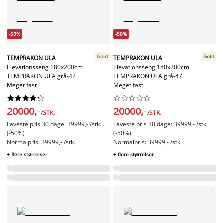
-50%
-50%
Gold
Gold
TEMPRAKON ULA
TEMPRAKON ULA
Elevationsseng 180x200cm
Elevationsseng 180x200cm
TEMPRAKON ULA grå-42
TEMPRAKON ULA grå-47
Meget fast
Meget fast




















20000,-
20000,-
/STK.
/STK.
Laveste pris 30 dage: 39999,- /stk.
Laveste pris 30 dage: 39999,- /stk.
(-50%)
(-50%)
Normalpris: 39999,- /stk.
Normalpris: 39999,- /stk.
+ flere størrelser
+ flere størrelser