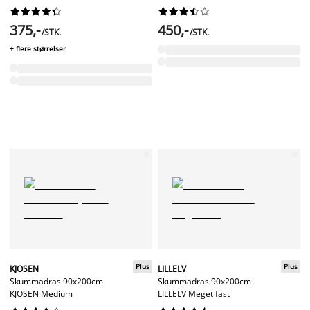




















375,-
450,-
/STK.
/STK.
+ flere størrelser
Plus
Plus
KJOSEN
LILLELV
Skummadras 90x200cm
Skummadras 90x200cm
KJOSEN Medium
LILLELV Meget fast