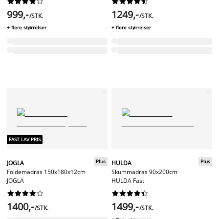




















999,-
1249,-
/STK.
/STK.
+ flere størrelser
+ flere størrelser
FAST LAV PRIS
Plus
Plus
JOGLA
HULDA
Foldemadras 150x180x12cm
Skummadras 90x200cm
JOGLA
HULDA Fast




















1400,-
1499,-
/STK.
/STK.