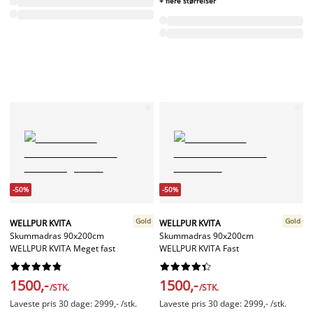
+ flere størrelser
-50%
-50%
Gold
Gold
WELLPUR KVITA
WELLPUR KVITA
Skummadras 90x200cm
Skummadras 90x200cm
WELLPUR KVITA Meget fast
WELLPUR KVITA Fast




















1500,-
1500,-
/STK.
/STK.
Laveste pris 30 dage: 2999,- /stk.
Laveste pris 30 dage: 2999,- /stk.