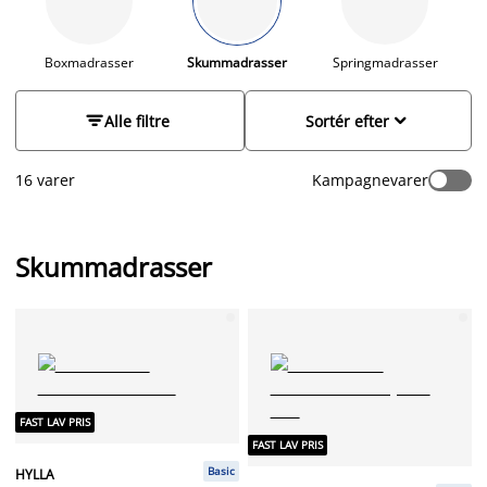
gæsteseng eller som tumlemadras til børn, og den er let at
gemme væk, når den ikke er i brug. Har du brug for råd og
vejledning, inden du træffer dit valg, så læs vores
Boxmadrasser
Skummadrasser
Springmadrasser
JYSK
madrasguide
, hvor du får gode råd til, hvordan du
vælger den helt rigtige madras. Gå på opdagelse i vores


Alle filtre
Sortér efter
sortiment, og find et godt tilbud.
16 varer
Kampagnevarer
Skummadrasser
FAST LAV PRIS
FAST LAV PRIS
Basic
HYLLA