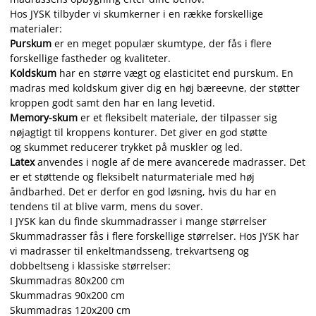
Hos JYSK tilbyder vi skumkerner i en række forskellige
materialer:
Purskum
er en meget populær skumtype, der fås i flere
forskellige fastheder og kvaliteter.
Koldskum
har en større vægt og elasticitet end purskum. En
madras med koldskum giver dig en høj bæreevne, der støtter
kroppen godt samt den har en lang levetid.
Memory-skum
er et fleksibelt materiale, der tilpasser sig
nøjagtigt til kroppens konturer. Det giver en god støtte
og skummet reducerer trykket på muskler og led.
Latex
anvendes i nogle af de mere avancerede madrasser. Det
er et støttende og fleksibelt naturmateriale med høj
åndbarhed. Det er derfor en god løsning, hvis du har en
tendens til at blive varm, mens du sover.
I JYSK kan du finde skummadrasser i mange størrelser
Skummadrasser fås i flere forskellige størrelser. Hos JYSK har
vi madrasser til enkeltmandsseng, trekvartseng og
dobbeltseng i klassiske størrelser:
Skummadras 80x200 cm
Skummadras 90x200 cm
Skummadras 120x200 cm