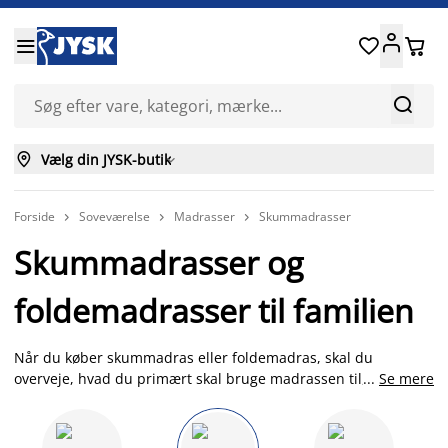






Vælg din JYSK-butik

Forside
Soveværelse
Madrasser
Skummadrasser



Skummadrasser og
foldemadrasser til familien
Når du køber skummadras eller foldemadras, skal du
overveje, hvad du primært skal bruge madrassen til, da de
...
Se mere
findes i mange forskellige typer og kvaliteter. En skummadras
kan anvendes i en
sengeramme
eller i en
elevationsbund
,
mens en foldemadras er praktisk og god at have liggende som