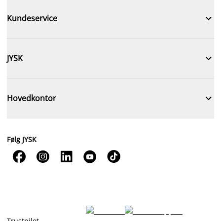

Kundeservice

JYSK

Hovedkontor
Følg JYSK





Trustpilot