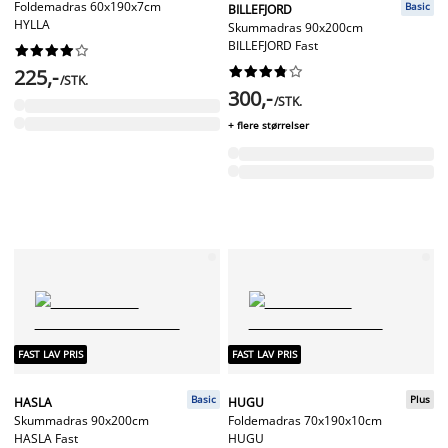
Foldemadras 60x190x7cm
Basic
BILLEFJORD
HYLLA
Skummadras 90x200cm
BILLEFJORD Fast




















225,-
/STK.
300,-
/STK.
+ flere størrelser
FAST LAV PRIS
FAST LAV PRIS
Basic
Plus
HASLA
HUGU
Skummadras 90x200cm
Foldemadras 70x190x10cm
HASLA Fast
HUGU