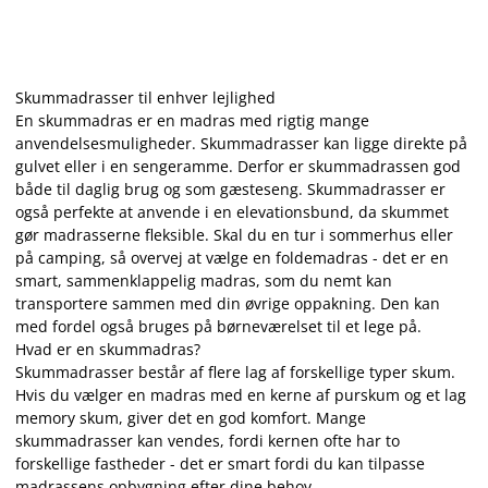
Skummadrasser til enhver lejlighed
En skummadras er en madras med rigtig mange
anvendelsesmuligheder. Skummadrasser kan ligge direkte på
gulvet eller i en sengeramme. Derfor er skummadrassen god
både til daglig brug og som gæsteseng. Skummadrasser er
også perfekte at anvende i en elevationsbund, da skummet
gør madrasserne fleksible. Skal du en tur i sommerhus eller
på camping, så overvej at vælge en foldemadras - det er en
smart, sammenklappelig madras, som du nemt kan
transportere sammen med din øvrige oppakning. Den kan
med fordel også bruges på børneværelset til et lege på.
Hvad er en skummadras?
Skummadrasser består af flere lag af forskellige typer skum.
Hvis du vælger en madras med en kerne af purskum og et lag
memory skum, giver det en god komfort. Mange
skummadrasser kan vendes, fordi kernen ofte har to
forskellige fastheder - det er smart fordi du kan tilpasse
madrassens opbygning efter dine behov.