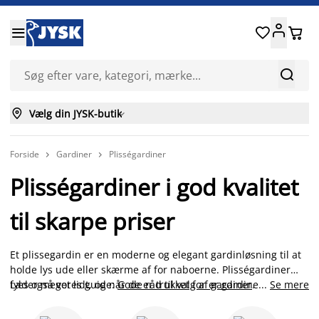






Vælg din JYSK-butik

Forside
Gardiner
Plisségardiner


Plisségardiner i god kvalitet
til skarpe priser
Et plissegardin er en moderne og elegant gardinløsning til at
holde lys ude eller skærme af for naboerne. Plisségardiner
fylder meget lidt, og når de er trukket for er gardinet flot og
Læs også vores guide:
Gode råd til valg af gardiner
.
...
Se mere
dekorativt at se på. Hos JYSK finder du plissegardiner der er
transparente, lysdæmpende eller med mørklægning. Du kan