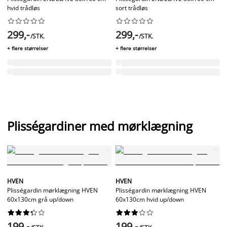
hvid trådløs
sort trådløs




















299,-
299,-
/STK.
/STK.
+ flere størrelser
+ flere størrelser
Plisségardiner med mørklægning
HVEN
HVEN
Plisségardin mørklægning HVEN
Plisségardin mørklægning HVEN
60x130cm grå up/down
60x130cm hvid up/down




















199,-
199,-