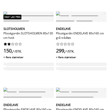
FAST LAV PRIS
SLOTSHOLMEN
ENDELAVE
Plisségardin SLOTSHOLMEN 80x130
Plisségardin ENDELAVE 80x160 cm
cm hvid
grå trådløs




















150,-
299,-
/STK.
/STK.
+ flere størrelser
+ flere størrelser
ENDELAVE
ENDELAVE
Plisségardin ENDELAVE 80x160 cm
Plisségardin ENDELAVE 80x160 cm