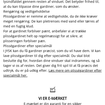
lysindfaldet gennem resten af vinduet. Det betyder frihed til,
at du kan tilpasse dine gardiner, som du ønsker.
Rengøring og vedligeholdelse
Plisségardiner er nemme at vedligeholde, da de ikke kræver
meget rengøring. De kan pletrenses med vand eller tørres af
med en fugtig klud.
For at gardinet forbliver pænt, anbefaler vi at trække
plisségardinet helt op regelmæssigt for at sikre, at
plisseringen forbliver pæn.
Plisségardiner efter specialmål
I JYSK kan du få gardiner præcist, som du vil have dem. Vi kan
lave plisségardiner til dig efter specialmål. Du skal blot
beslutte dig for, hvordan dine vinduer skal indrammes, og så
tager vi os af resten. Det giver dig frit spil til at få præcis det
udtryk, du er på udkig efter.
Læs mere om plisségardiner efter
specialmål her.

VI ER E-MÆRKET
E-mærket er din garanti for en sikker