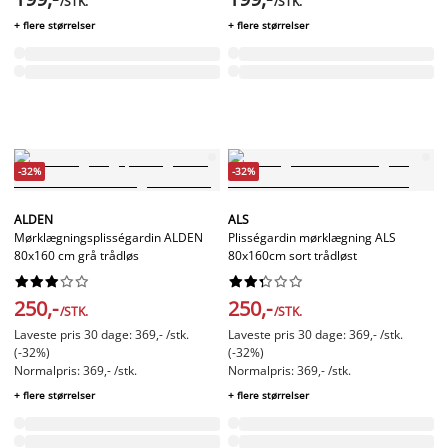
/STK.
/STK.
+ flere størrelser
+ flere størrelser
-32%
-32%
ALDEN
ALS
Mørklægningsplisségardin ALDEN
Plisségardin mørklægning ALS
80x160 cm grå trådløs
80x160cm sort trådløst




















250,-
250,-
/STK.
/STK.
Laveste pris 30 dage: 369,- /stk.
Laveste pris 30 dage: 369,- /stk.
(-32%)
(-32%)
Normalpris: 369,- /stk.
Normalpris: 369,- /stk.
+ flere størrelser
+ flere størrelser