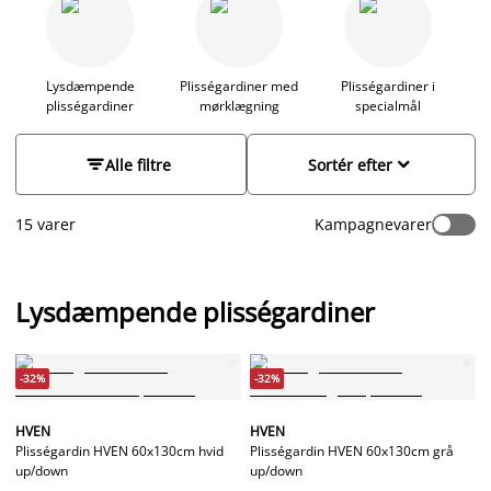
også vælge det moderne plisségardin up and down, hvor du
både kan regulere gardinets placering fra bunden og fra
toppen. Find gardiner i farverne sort, hvid eller grå.
Plisségardiner kan afkortes i bredden og fås med enten
Lysdæmpende
Plisségardiner med
Plisségardiner i
plisségardiner
mørklægning
specialmål
snoretræk eller touch. Bemærk at det ikke er muligt at tilpasse
bredden på plisségardiner til ovenlysvinduer. Gå på
opdagelse i vores sortiment, og find et godt tilbud.


Alle filtre
Sortér efter
15 varer
Kampagnevarer
Lysdæmpende plisségardiner
-32%
-32%
HVEN
HVEN
Plisségardin HVEN 60x130cm hvid
Plisségardin HVEN 60x130cm grå
up/down
up/down