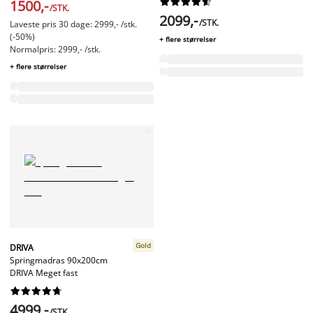










1500,-
/STK.
2099,-
/STK.
Laveste pris 30 dage: 2999,- /stk.
(-50%)
+ flere størrelser
Normalpris: 2999,- /stk.
+ flere størrelser
Gold
DRIVA
Springmadras 90x200cm
DRIVA Meget fast










4999,-
/STK.