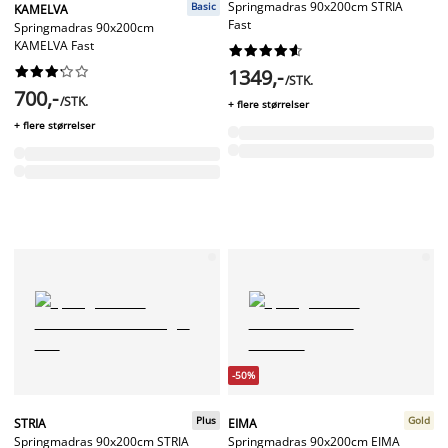
Springmadras 90x200cm STRIA
Basic
KAMELVA
Fast
Springmadras 90x200cm
KAMELVA Fast




















1349,-
/STK.
700,-
/STK.
+ flere størrelser
+ flere størrelser
-50%
Plus
Gold
STRIA
EIMA
Springmadras 90x200cm STRIA
Springmadras 90x200cm EIMA