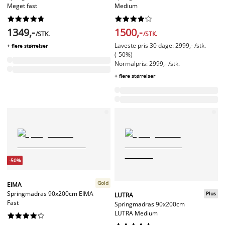
Meget fast
Medium




















1349,-
1500,-
/STK.
/STK.
Laveste pris 30 dage: 2999,- /stk.
+ flere størrelser
(-50%)
Normalpris: 2999,- /stk.
+ flere størrelser
-50%
Gold
EIMA
Springmadras 90x200cm EIMA
Plus
LUTRA
Fast
Springmadras 90x200cm
LUTRA Medium









