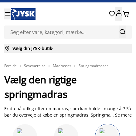






Vælg din JYSK-butik

Forside
Soveværelse
Madrasser
Springmadrasser



Vælg den rigtige
springmadras
Er du på udkig efter en madras, som kan holde i mange år? Så
bør du overveje at købe en springmadras. Springmadrasser
...
Se mere
består af forskellige typer fjedre og er samtidig vendbare,
hvilket giver en længere holdbarhed. Hos JYSK har vi et stort
udvalg af springmadrasser, og vi er eksperter i senge og