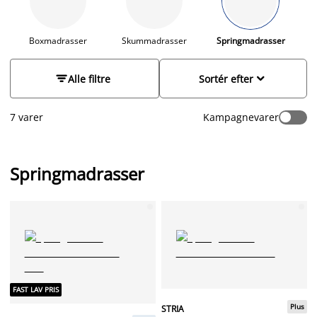
madrasser. Vælg mellem en medium, fast eller ekstra fast
madras. Læs vores
sengeguide
og find den rigtige madras,
eller besøg en JYSK butik og få hjælp af vores uddannede
Boxmadrasser
Skummadrasser
Springmadrasser
personale.


Alle filtre
Sortér efter
7 varer
Kampagnevarer
Springmadrasser
FAST LAV PRIS
Plus
STRIA