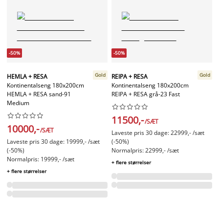
-50%
-50%
Gold
Gold
HEMLA + RESA
REIPA + RESA
Kontinentalseng 180x200cm
Kontinentalseng 180x200cm
HEMLA + RESA sand-91
REIPA + RESA grå-23 Fast
Medium




















11500,-
/SÆT
10000,-
/SÆT
Laveste pris 30 dage: 22999,- /sæt
Laveste pris 30 dage: 19999,- /sæt
(-50%)
(-50%)
Normalpris: 22999,- /sæt
Normalpris: 19999,- /sæt
+ flere størrelser
+ flere størrelser