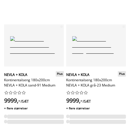
Plus
Plus
NEVLA + KOLA
NEVLA + KOLA
Kontinentalseng 180x200cm
Kontinentalseng 180x200cm
NEVLA + KOLA sand-91 Medium
NEVLA + KOLA grå-23 Medium




















9999,-
9999,-
/SÆT
/SÆT
+ flere størrelser
+ flere størrelser