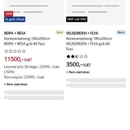
-50%
Et godt tilbud
FAST LAV PRIS
Gold
Basic
REIPA + RESA
VELFJORDEN + FLYA
Kontinentalseng 180x200cm
Kontinentalseng 180x200cm
REIPA + RESA grå-40 Fast
VELFJORDEN + FLYA grå-40
Fast




















11500,-
/SÆT
3500,-
/SÆT
Laveste pris 30 dage: 22999,- /sæt
(-50%)
+ flere størrelser
Normalpris: 22999,- /sæt
+ flere størrelser