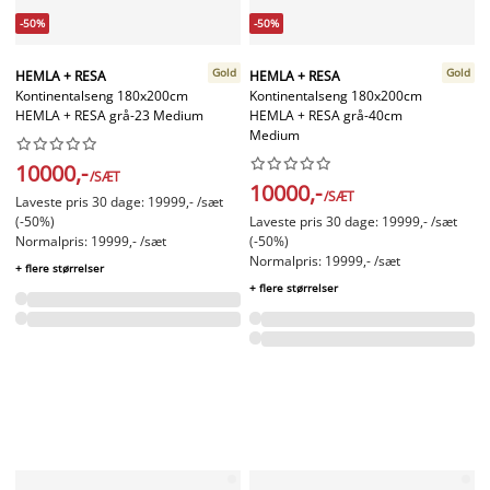
-50%
-50%
Gold
Gold
HEMLA + RESA
HEMLA + RESA
Kontinentalseng 180x200cm
Kontinentalseng 180x200cm
HEMLA + RESA grå-23 Medium
HEMLA + RESA grå-40cm
Medium




















10000,-
/SÆT
10000,-
/SÆT
Laveste pris 30 dage: 19999,- /sæt
(-50%)
Laveste pris 30 dage: 19999,- /sæt
Normalpris: 19999,- /sæt
(-50%)
Normalpris: 19999,- /sæt
+ flere størrelser
+ flere størrelser