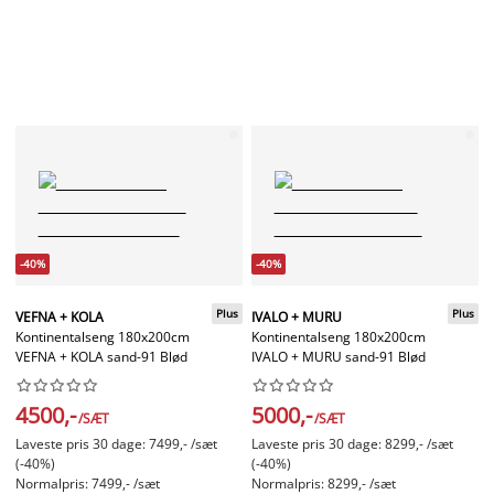
-40%
-40%
Plus
Plus
VEFNA + KOLA
IVALO + MURU
Kontinentalseng 180x200cm
Kontinentalseng 180x200cm
VEFNA + KOLA sand-91 Blød
IVALO + MURU sand-91 Blød




















4500,-
5000,-
/SÆT
/SÆT
Laveste pris 30 dage: 7499,- /sæt
Laveste pris 30 dage: 8299,- /sæt
(-40%)
(-40%)
Normalpris: 7499,- /sæt
Normalpris: 8299,- /sæt