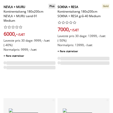
Plus
Gold
NEVLA + MURU
SOKNA + RESA
Kontinentalseng 180x200cm
Kontinentalseng 180x200cm
NEVLA + MURU sand-91
SOKNA + RESA grå-40 Medium
Medium




















7000,-
/SÆT
6000,-
/SÆT
Laveste pris 30 dage: 13999,- /sæt
Laveste pris 30 dage: 9999,- /sæt
(-50%)
(-40%)
Normalpris: 13999,- /sæt
Normalpris: 9999,- /sæt
+ flere størrelser
+ flere størrelser