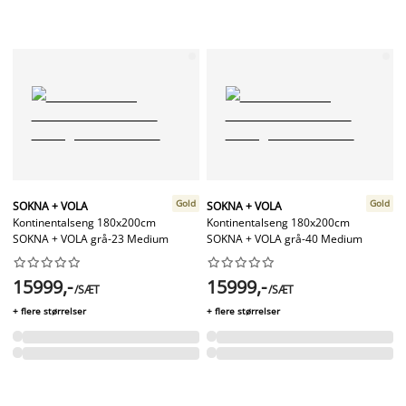
Gold
Gold
SOKNA + VOLA
SOKNA + VOLA
Kontinentalseng 180x200cm
Kontinentalseng 180x200cm
SOKNA + VOLA grå-23 Medium
SOKNA + VOLA grå-40 Medium




















15999,-
15999,-
/SÆT
/SÆT
+ flere størrelser
+ flere størrelser