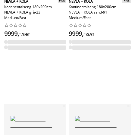
Plus
Plus
NEVLA + KOLA
NEVLA + KOLA
Kontinentalseng 180x200cm
Kontinentalseng 180x200cm
NEVLA + KOLA grå-23
NEVLA + KOLA sand-91
Medium/Fast
Medium/Fast




















9999,-
9999,-
/SÆT
/SÆT