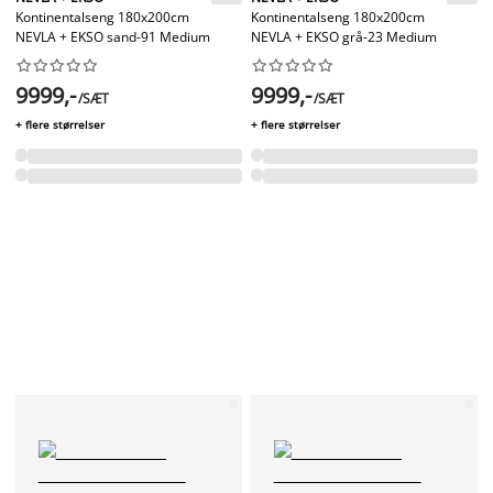
Kontinentalseng 180x200cm
Kontinentalseng 180x200cm
NEVLA + EKSO sand-91 Medium
NEVLA + EKSO grå-23 Medium




















9999,-
9999,-
/SÆT
/SÆT
+ flere størrelser
+ flere størrelser