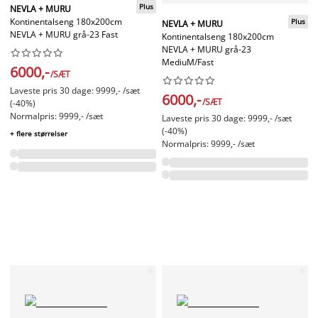
Plus
NEVLA + MURU
Kontinentalseng 180x200cm
Plus
NEVLA + MURU
NEVLA + MURU grå-23 Fast
Kontinentalseng 180x200cm
NEVLA + MURU grå-23










MediuM/Fast
6000,-
/SÆT










Laveste pris 30 dage: 9999,- /sæt
6000,-
/SÆT
(-40%)
Normalpris: 9999,- /sæt
Laveste pris 30 dage: 9999,- /sæt
(-40%)
+ flere størrelser
Normalpris: 9999,- /sæt