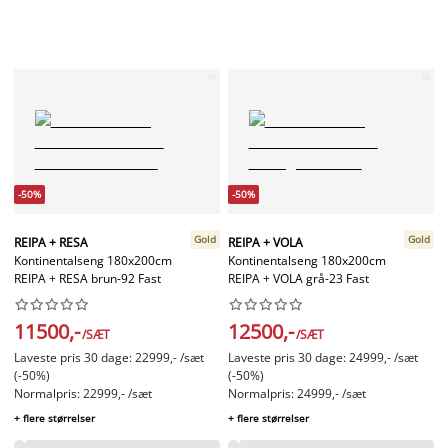
-50%
-50%
Gold
Gold
REIPA + RESA
REIPA + VOLA
Kontinentalseng 180x200cm
Kontinentalseng 180x200cm
REIPA + RESA brun-92 Fast
REIPA + VOLA grå-23 Fast




















11500,-
12500,-
/SÆT
/SÆT
Laveste pris 30 dage: 22999,- /sæt
Laveste pris 30 dage: 24999,- /sæt
(-50%)
(-50%)
Normalpris: 22999,- /sæt
Normalpris: 24999,- /sæt
+ flere størrelser
+ flere størrelser