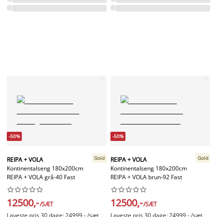
-50%
-50%
Gold
Gold
REIPA + VOLA
REIPA + VOLA
Kontinentalseng 180x200cm
Kontinentalseng 180x200cm
REIPA + VOLA grå-40 Fast
REIPA + VOLA brun-92 Fast




















12500,-
12500,-
/SÆT
/SÆT
Laveste pris 30 dage: 24999,- /sæt
Laveste pris 30 dage: 24999,- /sæt