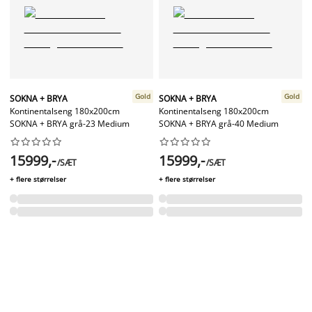
Gold
Gold
SOKNA + BRYA
SOKNA + BRYA
Kontinentalseng 180x200cm
Kontinentalseng 180x200cm
SOKNA + BRYA grå-23 Medium
SOKNA + BRYA grå-40 Medium




















15999,-
15999,-
/SÆT
/SÆT
+ flere størrelser
+ flere størrelser