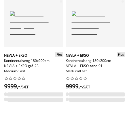
Plus
Plus
NEVLA + EKSO
NEVLA + EKSO
Kontinentalseng 180x200cm
Kontinentalseng 180x200cm
NEVLA + EKSO grå-23
NEVLA + EKSO sand-91
Medium/Fast
Medium/Fast




















9999,-
9999,-
/SÆT
/SÆT