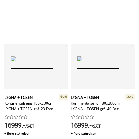
Gold
Gold
LYGNA + TOSEN
LYGNA + TOSEN
Kontinentalseng 180x200cm
Kontinentalseng 180x200cm
LYGNA + TOSEN grå-23 Fast
LYGNA + TOSEN grå-40 Fast




















16999,-
16999,-
/SÆT
/SÆT
+ flere størrelser
+ flere størrelser