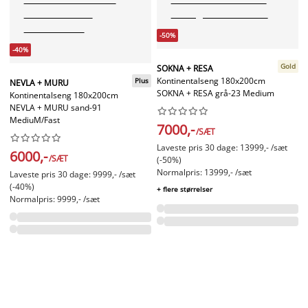
-50%
-40%
Gold
SOKNA + RESA
Kontinentalseng 180x200cm
Plus
NEVLA + MURU
SOKNA + RESA grå-23 Medium
Kontinentalseng 180x200cm
NEVLA + MURU sand-91










MediuM/Fast
7000,-
/SÆT










Laveste pris 30 dage: 13999,- /sæt
6000,-
/SÆT
(-50%)
Normalpris: 13999,- /sæt
Laveste pris 30 dage: 9999,- /sæt
(-40%)
+ flere størrelser
Normalpris: 9999,- /sæt