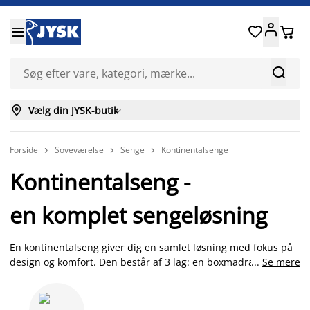






Vælg din JYSK-butik

Forside
Soveværelse
Senge
Kontinentalsenge



Kontinentalseng -
en komplet sengeløsning
En kontinentalseng giver dig en samlet løsning med fokus på
design og komfort. Den består af 3 lag: en boxmadras eller en
...
Se mere
polstret ramme som bund - en springmadras eller en
skummadras i midten - en topmadras øverst. Hos JYSK har vi
altid et godt tilbud på kontinentalsenge, hvad end du er på