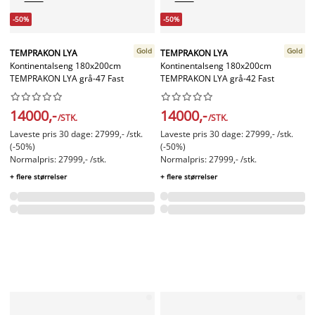
-50%
-50%
Gold
Gold
TEMPRAKON LYA
TEMPRAKON LYA
Kontinentalseng 180x200cm
Kontinentalseng 180x200cm
TEMPRAKON LYA grå-47 Fast
TEMPRAKON LYA grå-42 Fast




















14000,-
14000,-
/STK.
/STK.
Laveste pris 30 dage: 27999,- /stk.
Laveste pris 30 dage: 27999,- /stk.
(-50%)
(-50%)
Normalpris: 27999,- /stk.
Normalpris: 27999,- /stk.
+ flere størrelser
+ flere størrelser