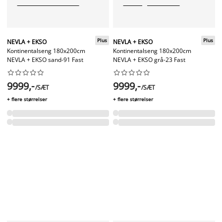
Plus
Plus
NEVLA + EKSO
NEVLA + EKSO
Kontinentalseng 180x200cm
Kontinentalseng 180x200cm
NEVLA + EKSO sand-91 Fast
NEVLA + EKSO grå-23 Fast




















9999,-
9999,-
/SÆT
/SÆT
+ flere størrelser
+ flere størrelser