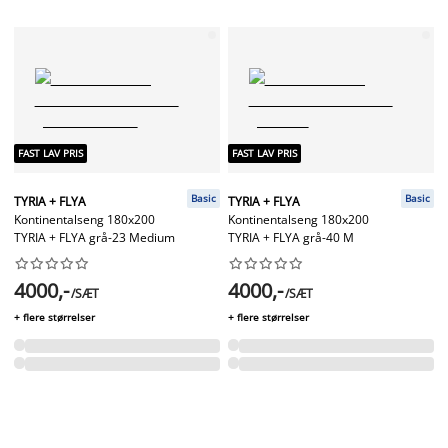
FAST LAV PRIS
FAST LAV PRIS
Basic
Basic
TYRIA + FLYA
TYRIA + FLYA
Kontinentalseng 180x200
Kontinentalseng 180x200
TYRIA + FLYA grå-23 Medium
TYRIA + FLYA grå-40 M




















4000,-
4000,-
/SÆT
/SÆT
+ flere størrelser
+ flere størrelser