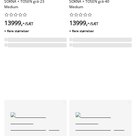
SOKNA + TOSEN grå-23
SOKNA + TOSEN grå-40
Medium
Medium




















13999,-
13999,-
/SÆT
/SÆT
+ flere størrelser
+ flere størrelser