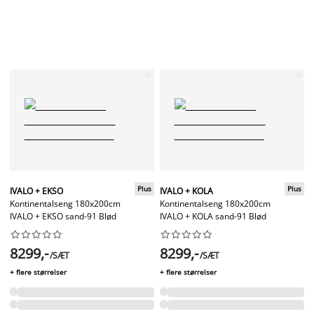
Plus
Plus
IVALO + EKSO
IVALO + KOLA
Kontinentalseng 180x200cm
Kontinentalseng 180x200cm
IVALO + EKSO sand-91 Blød
IVALO + KOLA sand-91 Blød




















8299,-
8299,-
/SÆT
/SÆT
+ flere størrelser
+ flere størrelser