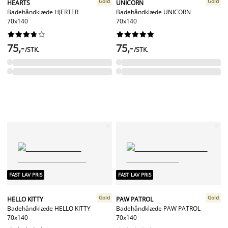
Gold
Gold
HEARTS
UNICORN
Badehåndklæde HJERTER
Badehåndklæde UNICORN
70x140
70x140




















75,-
75,-
/STK.
/STK.
FAST LAV PRIS
FAST LAV PRIS
Gold
Gold
HELLO KITTY
PAW PATROL
Badehåndklæde HELLO KITTY
Badehåndklæde PAW PATROL
70x140
70x140