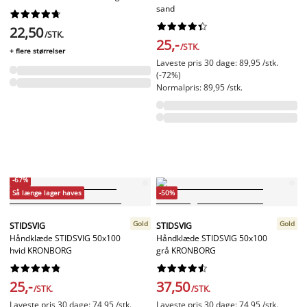
sand




















22,50
/STK.
25,-
/STK.
+ flere størrelser
Laveste pris 30 dage: 89,95 /stk.
(-72%)
Normalpris: 89,95 /stk.
-67%
Så længe lager haves
-50%
Gold
Gold
STIDSVIG
STIDSVIG
Håndklæde STIDSVIG 50x100
Håndklæde STIDSVIG 50x100
hvid KRONBORG
grå KRONBORG




















25,-
37,50
/STK.
/STK.
Laveste pris 30 dage: 74,95 /stk.
Laveste pris 30 dage: 74,95 /stk.