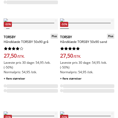
-50%
-50%
Plus
Plus
TORSBY
TORSBY
Håndklæde TORSBY 50x90 grå
Håndklæde TORSBY 50x90 sand




















27,50
27,50
/STK.
/STK.
Laveste pris 30 dage: 54,95 /stk.
Laveste pris 30 dage: 54,95 /stk.
(-50%)
(-50%)
Normalpris: 54,95 /stk.
Normalpris: 54,95 /stk.
+ flere størrelser
+ flere størrelser
-50%
-50%