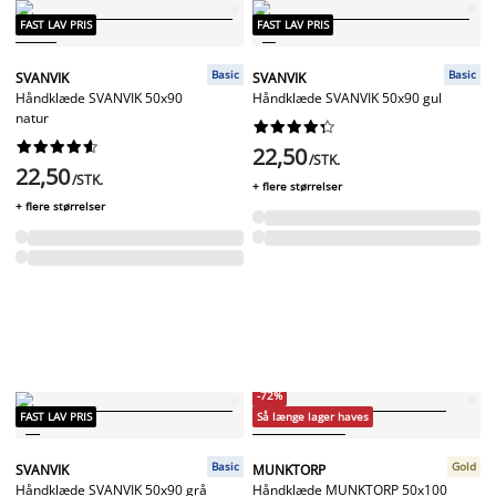
FAST LAV PRIS
FAST LAV PRIS
Basic
Basic
SVANVIK
SVANVIK
Håndklæde SVANVIK 50x90
Håndklæde SVANVIK 50x90 gul
natur




















22,50
/STK.
22,50
/STK.
+ flere størrelser
+ flere størrelser
-72%
FAST LAV PRIS
Så længe lager haves
Basic
Gold
SVANVIK
MUNKTORP
Håndklæde SVANVIK 50x90 grå
Håndklæde MUNKTORP 50x100