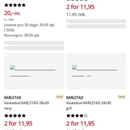










2 for 11,95
20,-
/PK.
11,95 /stk.
4,- /Stk
Laveste pris 30 dage: 39,95 /pk.
(-50%)
Normalpris: 39,95 /pk.
Gold
Gold
KARLSTAD
KARLSTAD
Vaskeklud KARLSTAD 28x30
Vaskeklud KARLSTAD 28x30
navy
grå




















2 for 11,95
2 for 11,95