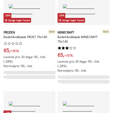
-28%
-28%
Så længe lager haves
Så længe lager haves
Gold
Gold
FROZEN
MINECRAFT
Badehåndklæde FROST 70x140
Badehåndklæde MINECRAFT
70x140




















65,-
/STK.
65,-
/STK.
Laveste pris 30 dage: 90,- /stk.
(-28%)
Laveste pris 30 dage: 90,- /stk.
Normalpris: 90,- /stk.
(-28%)
Normalpris: 90,- /stk.
-13%