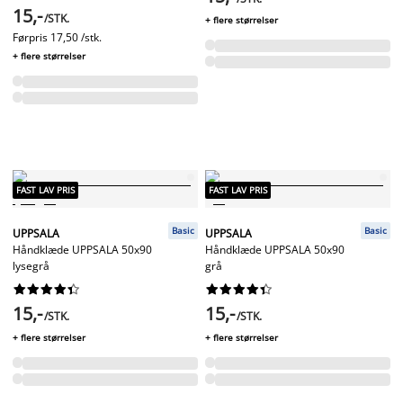
15,-
/STK.
+ flere størrelser
Førpris
17,50 /stk.
+ flere størrelser
FAST LAV PRIS
FAST LAV PRIS
Basic
Basic
UPPSALA
UPPSALA
Håndklæde UPPSALA 50x90
Håndklæde UPPSALA 50x90
lysegrå
grå




















15,-
15,-
/STK.
/STK.
+ flere størrelser
+ flere størrelser