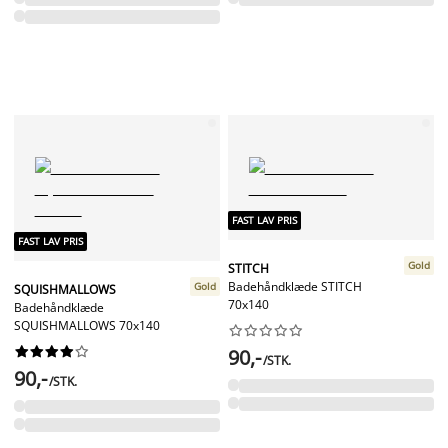
FAST LAV PRIS
FAST LAV PRIS
Gold
STITCH
Badehåndklæde STITCH
Gold
SQUISHMALLOWS
70x140
Badehåndklæde
SQUISHMALLOWS 70x140




















90,-
/STK.
90,-
/STK.