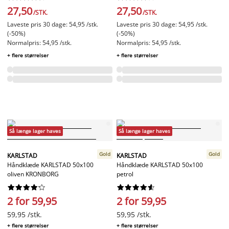
27,50
27,50
/STK.
/STK.
Laveste pris 30 dage: 54,95 /stk.
Laveste pris 30 dage: 54,95 /stk.
(-50%)
(-50%)
Normalpris: 54,95 /stk.
Normalpris: 54,95 /stk.
+ flere størrelser
+ flere størrelser
Så længe lager haves
Så længe lager haves
Gold
Gold
KARLSTAD
KARLSTAD
Håndklæde KARLSTAD 50x100
Håndklæde KARLSTAD 50x100
oliven KRONBORG
petrol




















2 for 59,95
2 for 59,95
59,95 /stk.
59,95 /stk.
+ flere størrelser
+ flere størrelser