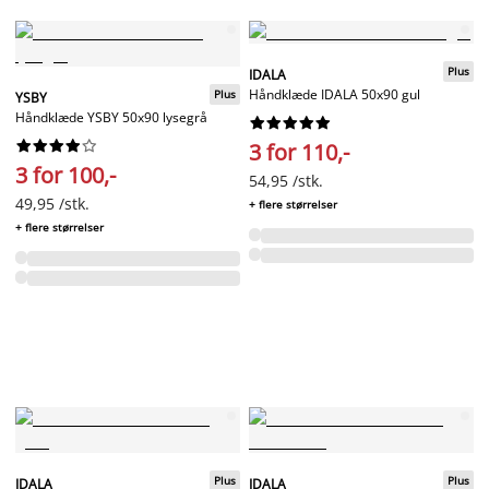
Plus
IDALA
Håndklæde IDALA 50x90 gul
Plus
YSBY
Håndklæde YSBY 50x90 lysegrå




















3 for 110,-
3 for 100,-
54,95 /stk.
49,95 /stk.
+ flere størrelser
+ flere størrelser
Plus
Plus
IDALA
IDALA