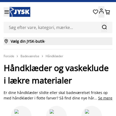






Vælg din JYSK-butik

Forside
Badeværelse
Håndklæder


Håndklæder og vaskeklude
i lækre materialer
Er dine håndklæder slidte eller skal badeværelset friskes op
med håndklæder i flotte farver? Så find dine nye håndklæder
...
Se mere
hos JYSK. Vi har et bredt sortiment af håndklæder,
badehåndklæder, gæstehåndklæder, strandhåndklæder,
vaskeklude og børnehåndklæder i forskellige farver, mønstre,