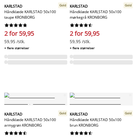
Gold
Gold
KARLSTAD
KARLSTAD
Håndklæde KARLSTAD 50x100
Håndklæde KARLSTAD 50x100
taupe KRONBORG
mørkegrå KRONBORG




















2 for 59,95
2 for 59,95
59,95 /stk.
59,95 /stk.
+ flere størrelser
+ flere størrelser
Gold
Gold
KARLSTAD
KARLSTAD
Håndklæde KARLSTAD 50x100
Håndklæde KARLSTAD 50x100
armygrøn KRONBORG
brun KRONBORG



















