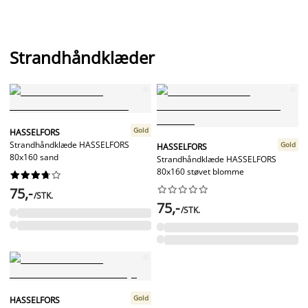
Strandhåndklæder
Gold
HASSELFORS
Strandhåndklæde HASSELFORS
Gold
HASSELFORS
80x160 sand
Strandhåndklæde HASSELFORS
80x160 støvet blomme




















75,-
/STK.
75,-
/STK.
Gold
HASSELFORS