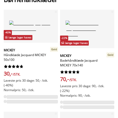
-40%
Så længe lager haves
-22%
Så længe lager haves
Gold
MICKEY
Håndklæde Jacquard MICKEY
Gold
MICKEY
50x100
Badehåndklæde Jacquard
MICKEY 70x140




















30,-
/STK.
70,-
/STK.
Laveste pris 30 dage: 50,- /stk.
(-40%)
Laveste pris 30 dage: 90,- /stk.
Normalpris: 50,- /stk.
(-22%)
Normalpris: 90,- /stk.