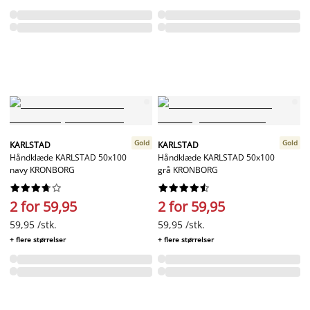
Gold
Gold
KARLSTAD
KARLSTAD
Håndklæde KARLSTAD 50x100
Håndklæde KARLSTAD 50x100
navy KRONBORG
grå KRONBORG




















2 for 59,95
2 for 59,95
59,95 /stk.
59,95 /stk.
+ flere størrelser
+ flere størrelser