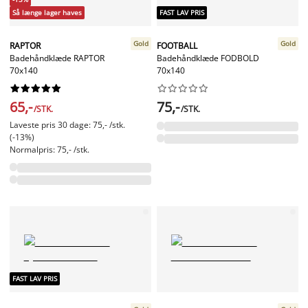
Så længe lager haves
FAST LAV PRIS
Gold
Gold
RAPTOR
FOOTBALL
Badehåndklæde RAPTOR
Badehåndklæde FODBOLD
70x140
70x140




















65,-
75,-
/STK.
/STK.
Laveste pris 30 dage: 75,- /stk.
(-13%)
Normalpris: 75,- /stk.
FAST LAV PRIS