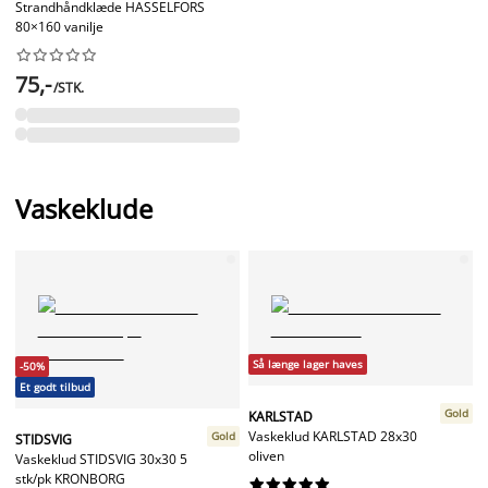
Strandhåndklæde HASSELFORS
80×160 vanilje










75,-
/STK.
Vaskeklude
Så længe lager haves
-50%
Et godt tilbud
Gold
KARLSTAD
Vaskeklud KARLSTAD 28x30
Gold
STIDSVIG
oliven
Vaskeklud STIDSVIG 30x30 5
stk/pk KRONBORG









