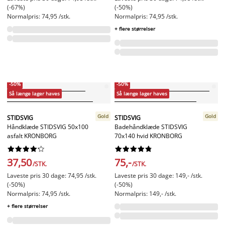
(-67%)
(-50%)
Normalpris: 74,95 /stk.
Normalpris: 74,95 /stk.
+ flere størrelser
-50%
-50%
Så længe lager haves
Så længe lager haves
Gold
Gold
STIDSVIG
STIDSVIG
Håndklæde STIDSVIG 50x100
Badehåndklæde STIDSVIG
asfalt KRONBORG
70x140 hvid KRONBORG




















37,50
75,-
/STK.
/STK.
Laveste pris 30 dage: 74,95 /stk.
Laveste pris 30 dage: 149,- /stk.
(-50%)
(-50%)
Normalpris: 74,95 /stk.
Normalpris: 149,- /stk.
+ flere størrelser