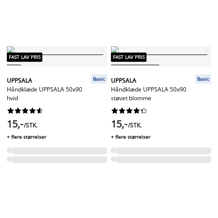
FAST LAV PRIS
FAST LAV PRIS
Basic
Basic
UPPSALA
UPPSALA
Håndklæde UPPSALA 50x90
Håndklæde UPPSALA 50x90
hvid
støvet blomme




















15,-
15,-
/STK.
/STK.
+ flere størrelser
+ flere størrelser