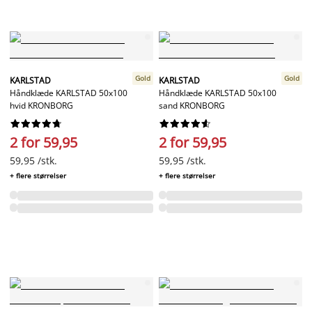
Gold
Gold
KARLSTAD
KARLSTAD
Håndklæde KARLSTAD 50x100
Håndklæde KARLSTAD 50x100
hvid KRONBORG
sand KRONBORG




















2 for 59,95
2 for 59,95
59,95 /stk.
59,95 /stk.
+ flere størrelser
+ flere størrelser