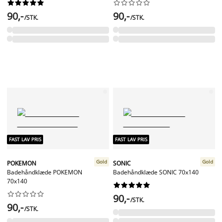




















90,-
90,-
/STK.
/STK.
FAST LAV PRIS
FAST LAV PRIS
Gold
Gold
POKEMON
SONIC
Badehåndklæde POKEMON
Badehåndklæde SONIC 70x140
70x140




















90,-
/STK.
90,-
/STK.