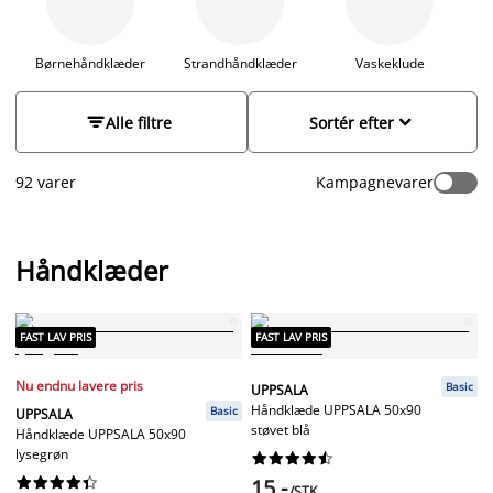
størrelser, tekstiler og kvalitet. Vores sjove håndklæder til børn
er printet med motiver af kendte figurer fra tv og streaming
samt andre aktuelle temaer som gaming og dyr. Nyd vores
Børnehåndklæder
Strandhåndklæder
Vaskeklude
G
lækre håndklæder og find din favorit i dag.


Alle filtre
Sortér efter
92 varer
Kampagnevarer
Håndklæder
FAST LAV PRIS
FAST LAV PRIS
Nu endnu lavere pris
Basic
UPPSALA
Håndklæde UPPSALA 50x90
Basic
UPPSALA
støvet blå
Håndklæde UPPSALA 50x90
lysegrøn




















15,-
/STK.