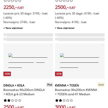




















2250,-
2500,-
/SÆT
/SÆT
Laveste pris 30 dage: 3749,- /sæt
Laveste pris 30 dage: 4199,- /sæt
(-40%)
(-40%)
Normalpris: 3749,- /sæt
Normalpris: 4199,- /sæt
+ flere størrelser
+ flere størrelser
-40%
-50%
Plus
Gold
DINGLA + KOLA
KVENNA + TOSEN
Boxmadras 90x200cm DINGLA
Boxmadras 90x200cm KVENNA
+ KOLA grå-23 Medium
+ TOSEN sand-91 Medium




















2500,-
3000,-
/SÆT
/SÆT