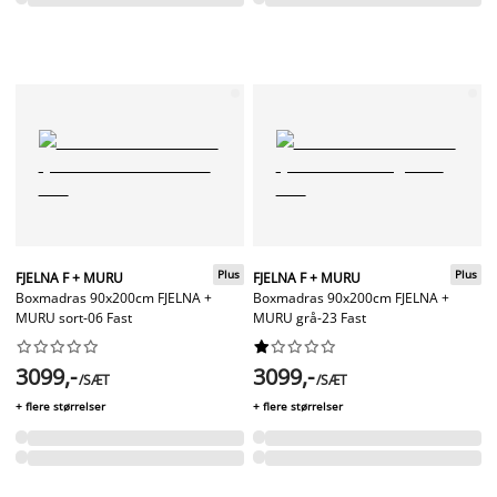
Plus
Plus
FJELNA F + MURU
FJELNA F + MURU
Boxmadras 90x200cm FJELNA +
Boxmadras 90x200cm FJELNA +
MURU sort-06 Fast
MURU grå-23 Fast




















3099,-
3099,-
/SÆT
/SÆT
+ flere størrelser
+ flere størrelser