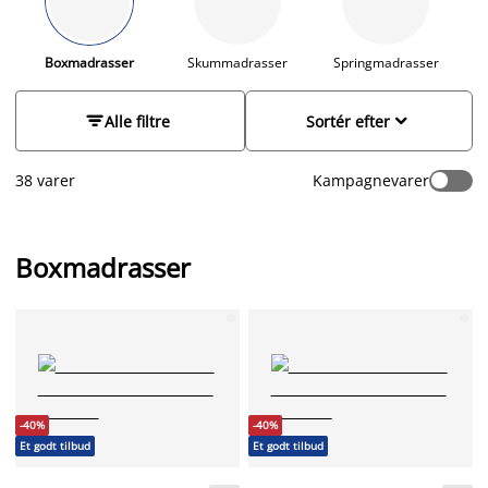
180x200, og vi har selvfølgelig også specialstørrelser. For at
gøre det nemmere for dig at vælge den rigtige madras, har vi
samlet nogle gode råd, som du kan følge når du skal købe en
Boxmadrasser
Skummadrasser
Springmadrasser
ny boxmadras.
Læs hvad du skal overveje inden du køber ny
boxmadras
. Gå på opdagelse i vores sortiment, og find et godt


Alle filtre
Sortér efter
tilbud.
38 varer
Kampagnevarer
Boxmadrasser
-40%
-40%
Et godt tilbud
Et godt tilbud