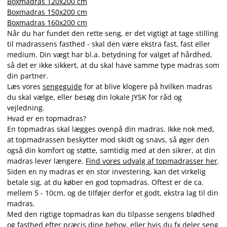
Boxmadras 120x200 cm
Boxmadras 150x200 cm
Boxmadras 160x200 cm
Når du har fundet den rette seng, er det vigtigt at tage stilling
til madrassens fasthed - skal den være ekstra fast, fast eller
medium. Din vægt har bl.a. betydning for valget af hårdhed,
så det er ikke sikkert, at du skal have samme type madras som
din partner.
Læs vores
sengeguide
for at blive klogere på hvilken madras
du skal vælge, eller besøg din lokale JYSK for råd og
vejledning.
Hvad er en topmadras?
En topmadras skal lægges ovenpå din madras. Ikke nok med,
at topmadrassen beskytter mod skidt og snavs, så øger den
også din komfort og støtte, samtidig med at den sikrer, at din
madras lever længere.
Find vores udvalg af topmadrasser her
.
Siden en ny madras er en stor investering, kan det virkelig
betale sig, at du køber en god topmadras. Oftest er de ca.
mellem 5 - 10cm, og de tilføjer derfor et godt, ekstra lag til din
madras.
Med den rigtige topmadras kan du tilpasse sengens blødhed
og fasthed efter præcis dine behov, eller hvis du fx deler seng