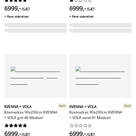




















6999,-
6999,-
/SÆT
/SÆT
+ flere størrelser
+ flere størrelser
Gold
Gold
KVENNA + VOLA
KVENNA + VOLA
Boxmadras 90x200cm KVENNA
Boxmadras 90x200cm KVENNA
+ VOLA grå-40 Medium
+ VOLA sand-91 Medium




















6999,-
6999,-
/SÆT
/SÆT