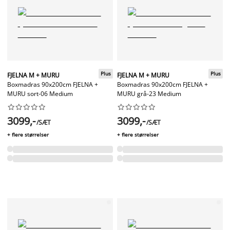
Plus
Plus
FJELNA M + MURU
FJELNA M + MURU
Boxmadras 90x200cm FJELNA +
Boxmadras 90x200cm FJELNA +
MURU sort-06 Medium
MURU grå-23 Medium




















3099,-
3099,-
/SÆT
/SÆT
+ flere størrelser
+ flere størrelser