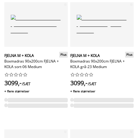
Plus
Plus
FJELNA M + KOLA
FJELNA M + KOLA
Boxmadras 90x200cm FJELNA +
Boxmadras 90x200cm FJELNA +
KOLA sort-06 Medium
KOLA grå-23 Medium




















3099,-
3099,-
/SÆT
/SÆT
+ flere størrelser
+ flere størrelser