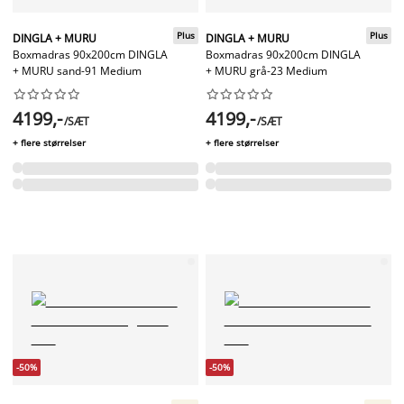
Plus
Plus
DINGLA + MURU
DINGLA + MURU
Boxmadras 90x200cm DINGLA
Boxmadras 90x200cm DINGLA
+ MURU sand-91 Medium
+ MURU grå-23 Medium




















4199,-
4199,-
/SÆT
/SÆT
+ flere størrelser
+ flere størrelser
-50%
-50%