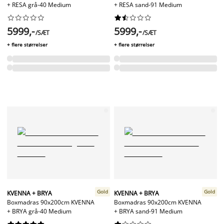
+ RESA grå-40 Medium
+ RESA sand-91 Medium




















5999,-
5999,-
/SÆT
/SÆT
+ flere størrelser
+ flere størrelser
Gold
Gold
KVENNA + BRYA
KVENNA + BRYA
Boxmadras 90x200cm KVENNA
Boxmadras 90x200cm KVENNA
+ BRYA grå-40 Medium
+ BRYA sand-91 Medium