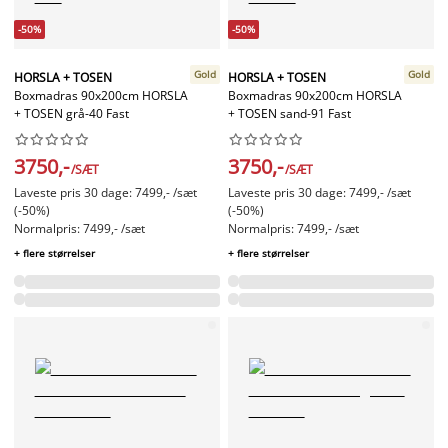
-50%
-50%
Gold
Gold
HORSLA + TOSEN
HORSLA + TOSEN
Boxmadras 90x200cm HORSLA
Boxmadras 90x200cm HORSLA
+ TOSEN grå-40 Fast
+ TOSEN sand-91 Fast




















3750,-
3750,-
/SÆT
/SÆT
Laveste pris 30 dage: 7499,- /sæt
Laveste pris 30 dage: 7499,- /sæt
(-50%)
(-50%)
Normalpris: 7499,- /sæt
Normalpris: 7499,- /sæt
+ flere størrelser
+ flere størrelser