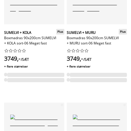
Plus
Plus
SUMELVI + KOLA
SUMELVI + MURU
Boxmadras 90x200cm SUMELVI
Boxmadras 90x200cm SUMELVI
+ KOLA sort-06 Meget fast
+ MURU sort-06 Meget fast




















3749,-
3749,-
/SÆT
/SÆT
+ flere størrelser
+ flere størrelser