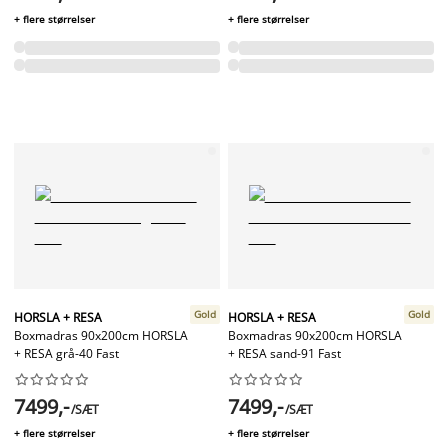
+ flere størrelser
+ flere størrelser
Gold
Gold
HORSLA + RESA
HORSLA + RESA
Boxmadras 90x200cm HORSLA
Boxmadras 90x200cm HORSLA
+ RESA grå-40 Fast
+ RESA sand-91 Fast




















7499,-
7499,-
/SÆT
/SÆT
+ flere størrelser
+ flere størrelser