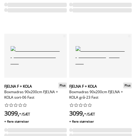
Plus
Plus
FJELNA F + KOLA
FJELNA F + KOLA
Boxmadras 90x200cm FJELNA +
Boxmadras 90x200cm FJELNA +
KOLA sort-06 Fast
KOLA grå-23 Fast




















3099,-
3099,-
/SÆT
/SÆT
+ flere størrelser
+ flere størrelser