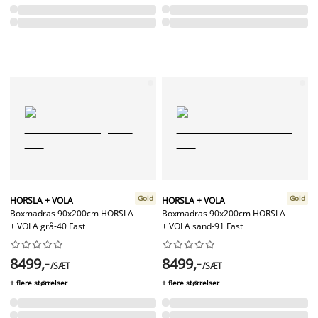
Gold
Gold
HORSLA + VOLA
HORSLA + VOLA
Boxmadras 90x200cm HORSLA
Boxmadras 90x200cm HORSLA
+ VOLA grå-40 Fast
+ VOLA sand-91 Fast




















8499,-
8499,-
/SÆT
/SÆT
+ flere størrelser
+ flere størrelser