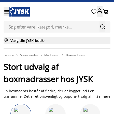






Vælg din JYSK-butik

Forside
Soveværelse
Madrasser
Boxmadrasser



Stort udvalg af
boxmadrasser hos JYSK
En boxmadras består af fjedre, der er bygget ind i en
træramme. Det er et prisvenligt og populært valg af seng, og
...
Se mere
de findes i mange hårdheder og størrelser med forskellige
typer ben. Hos JYSK finder du et stort udvalg af
boxmadrasser i de klassiske størrelser 90x200, 140x200 og