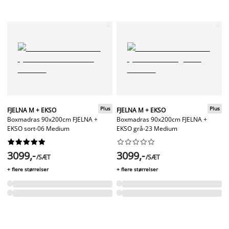
Plus
Plus
FJELNA M + EKSO
FJELNA M + EKSO
Boxmadras 90x200cm FJELNA +
Boxmadras 90x200cm FJELNA +
EKSO sort-06 Medium
EKSO grå-23 Medium




















3099,-
3099,-
/SÆT
/SÆT
+ flere størrelser
+ flere størrelser