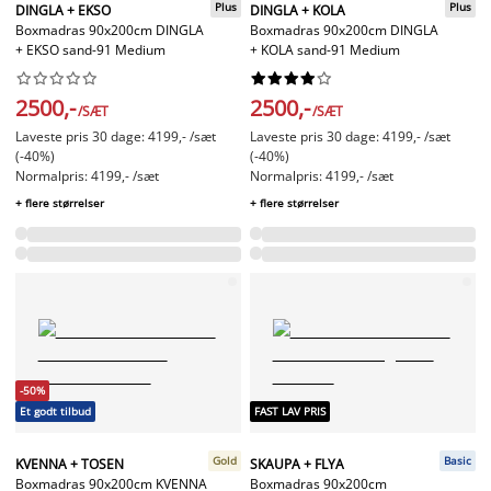
Plus
Plus
DINGLA + EKSO
DINGLA + KOLA
Boxmadras 90x200cm DINGLA
Boxmadras 90x200cm DINGLA
+ EKSO sand-91 Medium
+ KOLA sand-91 Medium




















2500,-
2500,-
/SÆT
/SÆT
Laveste pris 30 dage: 4199,- /sæt
Laveste pris 30 dage: 4199,- /sæt
(-40%)
(-40%)
Normalpris: 4199,- /sæt
Normalpris: 4199,- /sæt
+ flere størrelser
+ flere størrelser
-50%
Et godt tilbud
FAST LAV PRIS
Gold
Basic
KVENNA + TOSEN
SKAUPA + FLYA
Boxmadras 90x200cm KVENNA
Boxmadras 90x200cm