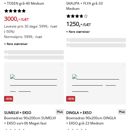
+ TOSEN grå-40 Medium
SKAUPA + FLYA grå-33
Medium




















3000,-
/SÆT
1250,-
/SÆT
Laveste pris 30 dage: 5999,- /sæt
(-50%)
+ flere størrelser
Normalpris: 5999,- /sæt
+ flere størrelser
-40%
-40%
Plus
Plus
SUMELVI + EKSO
DINGLA + EKSO
Boxmadras 90x200cm SUMELVI
Boxmadras 90x200cm DINGLA
+ EKSO sort-06 Meget fast
+ EKSO grå-23 Medium