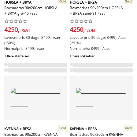
Gold
Gold
HORSLA + BRYA
HORSLA + BRYA
Boxmadras 90x200cm HORSLA
Boxmadras 90x200cm HORSLA
+ BRYA grå-40 Fast
+ BRYA sand-91 Fast




















4250,-
4250,-
/SÆT
/SÆT
Laveste pris 30 dage: 8499,- /sæt
Laveste pris 30 dage: 8499,- /sæt
(-50%)
(-50%)
Normalpris: 8499,- /sæt
Normalpris: 8499,- /sæt
+ flere størrelser
+ flere størrelser
Gold
Gold
KVENNA + RESA
KVENNA + RESA
Boxmadras 90x200cm KVENNA
Boxmadras 90x200cm KVENNA