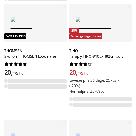
-20%
FAST LAV PRIS
Så længe lager haves
THOMSEN
TINO
Skohorn THOMSEN L55cm træ
Paraply TINO Ø105xH82cm sort




















20,-
20,-
/STK.
/STK.
Laveste pris 30 dage: 25,- /stk.
(-20%)
Normalpris: 25,- /stk.