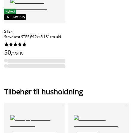
Nyhed
FAST LAV PRIS
STEF
Støvekost STEF Ø12x45-L81cm uld










50,-
/STK.
Tilbehør til husholdning