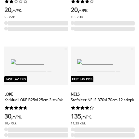




















20,-
20,-
/PK.
/PK.
5,- /Stk
10,- /Stk
FAST LAV PRIS
FAST LAV PRIS
LOKE
NELS
Karklud LOKE B25xL25cm 3 stk/pk
Stofbleer NELS B70xL70cm 12 stk/pk




















30,-
135,-
/PK.
/PK.
10,- /Stk
11,25 /Stk