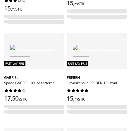










15,-
/STK.
15,-
/STK.
FAST LAV PRIS
FAST LAV PRIS
GABRIEL
PREBEN
Spand GABRIEL 10L assorteret
Opvaskebalje PREBEN 10L hvid




















17,50
15,-
/STK.
/STK.