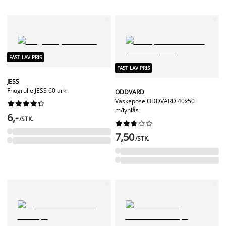
FAST LAV PRIS
FAST LAV PRIS
JESS
Fnugrulle JESS 60 ark
ODDVARD
Vaskepose ODDVARD 40x50










m/lynlås
6,-
/STK.










7,50
/STK.