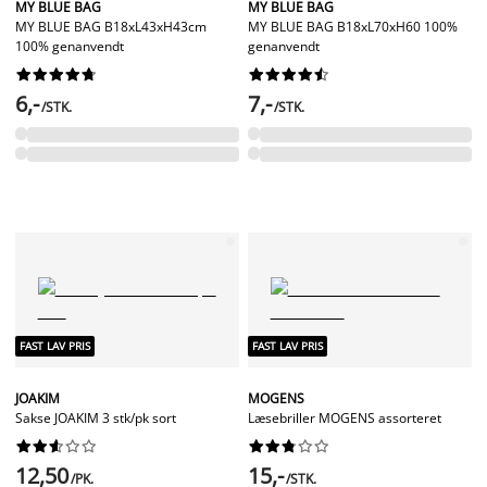
MY BLUE BAG
MY BLUE BAG
MY BLUE BAG B18xL43xH43cm
MY BLUE BAG B18xL70xH60 100%
100% genanvendt
genanvendt




















6,-
7,-
/STK.
/STK.
FAST LAV PRIS
FAST LAV PRIS
JOAKIM
MOGENS
Sakse JOAKIM 3 stk/pk sort
Læsebriller MOGENS assorteret




















12,50
15,-
/PK.
/STK.