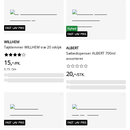
FAST LAV PRIS
Nyhed
FAST LAV PRIS
WILLHEM
Tøjklemmer WILLHEM træ 20 stk/pk
ALBERT
Sæbedispenser ALBERT 700ml










assorteret
15,-
/PK.










0,75 /Stk
20,-
/STK.
FAST LAV PRIS
FAST LAV PRIS