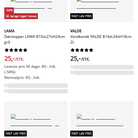
-58%
Så længe lager haves
FAST LAV PRIS
LAMA
VALDE
Dørstopper LAMA B10xL27xH24cm
Vandkande VALDE B14xL34xH18cm
grå
2L




















25,-
25,-
/STK.
/STK.
Laveste pris 30 dage: 60,- /stk.
(-58%)
Normalpris: 60,- /stk.
FAST LAV PRIS
FAST LAV PRIS