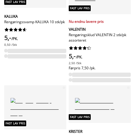
FAST LAV PRIS
FAST LAV PRIS
KALUKA
Nu endnu lavere pris
Rengøringssvamp KALUKA 10 stk/pk
VALENTIN










Rengøringsklud VALENTIN 2 stk/pk
5,-
/PK.
assorteret
0,50 /Stk










5,-
/PK.
2,50 /Stk
Førpris
7,50 /pk.
FAST LAV PRIS
FAST LAV PRIS
KRISTER