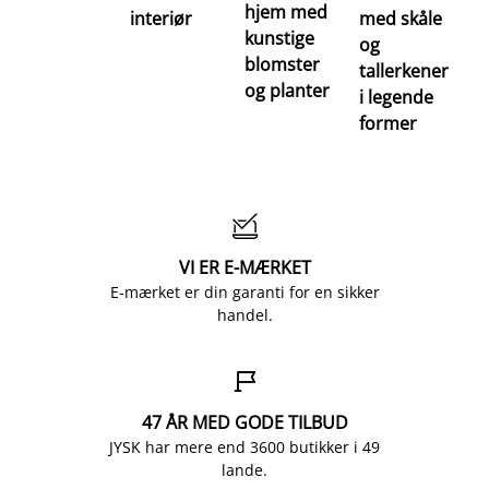
hjem med
interiør
med skåle
kunstige
og
blomster
tallerkener
og planter
i legende
former

VI ER E-MÆRKET
E-mærket er din garanti for en sikker
handel.

47 ÅR MED GODE TILBUD
JYSK har mere end 3600 butikker i 49
lande.