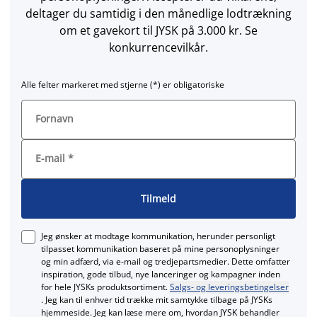
deltager du samtidig i den månedlige lodtrækning
om et gavekort til JYSK på 3.000 kr. Se
konkurrencevilkår.
Alle felter markeret med stjerne (*) er obligatoriske
Fornavn
E-mail
*
Tilmeld
Jeg ønsker at modtage kommunikation, herunder personligt
tilpasset kommunikation baseret på mine personoplysninger
og min adfærd, via e‑mail og tredjepartsmedier. Dette omfatter
inspiration, gode tilbud, nye lanceringer og kampagner inden
for hele JYSKs produktsortiment.
Salgs- og leveringsbetingelser
. Jeg kan til enhver tid trække mit samtykke tilbage på JYSKs
hjemmeside. Jeg kan læse mere om, hvordan JYSK behandler