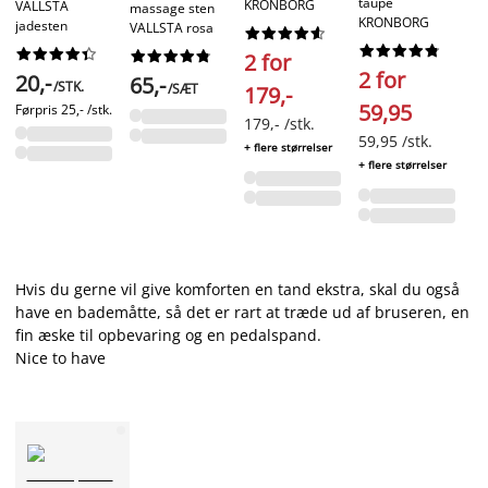
taupe
KRONBORG
VALLSTA
massage sten
KRONBORG
jadesten
VALLSTA rosa








































2 for
2 for
20,-
65,-
/STK.
/SÆT
179,-
59,95
Førpris
25,- /stk.
179,- /stk.
59,95 /stk.
+ flere størrelser
+ flere størrelser
Hvis du gerne vil give komforten en tand ekstra, skal du også
have en bademåtte, så det er rart at træde ud af bruseren, en
fin æske til opbevaring og en pedalspand.
Nice to have