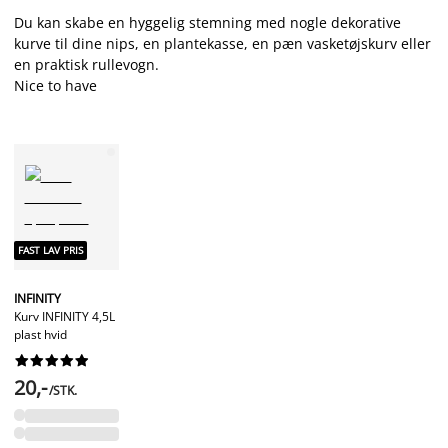
Du kan skabe en hyggelig stemning med nogle dekorative
kurve til dine nips, en plantekasse, en pæn vasketøjskurv eller
en praktisk rullevogn.
Nice to have
FAST LAV PRIS
INFINITY
Kurv INFINITY 4,5L
plast hvid










20,-
/STK.