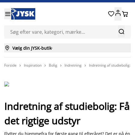






Vælg din JYSK-butik

Forside
Inspiration
Bolig
Indretning
Indretning af studiebolig: Få




Indretning af studiebolig: Få
det rigtige udstyr
Flytter du hjemmefra for første gang til efteråret? Det er på én