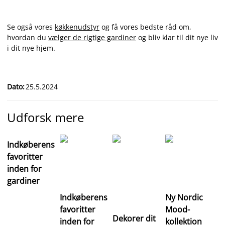
Se også vores
køkkenudstyr
og få vores bedste råd om,
hvordan du
vælger de rigtige gardiner
og bliv klar til dit nye liv
i dit nye hjem.
Dato
:
25.5.2024
Udforsk mere
Indkøberens
favoritter
inden for
gardiner
Indkøberens
Ny Nordic
favoritter
Mood-
Dekorer dit
inden for
kollektion