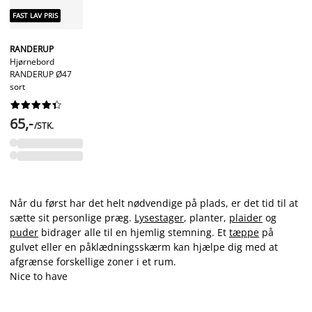
FAST LAV PRIS
RANDERUP
Hjørnebord
RANDERUP Ø47
sort










65,-
/STK.
Når du først har det helt nødvendige på plads, er det tid til at
sætte sit personlige præg.
Lysestager
, planter,
plaider
og
puder
bidrager alle til en hjemlig stemning. Et
tæppe
på
gulvet eller en påklædningsskærm kan hjælpe dig med at
afgrænse forskellige zoner i et rum.
Nice to have