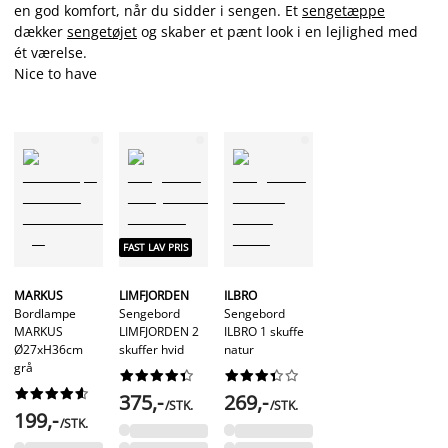
en god komfort, når du sidder i sengen. Et
sengetæppe
dækker
sengetøjet
og skaber et pænt look i en lejlighed med
ét værelse.
Nice to have
FAST LAV PRIS
MARKUS
LIMFJORDEN
ILBRO
Bordlampe
Sengebord
Sengebord
MARKUS
LIMFJORDEN 2
ILBRO 1 skuffe
Ø27xH36cm
skuffer hvid
natur
grå






























375,-
269,-
/STK.
/STK.
199,-
/STK.