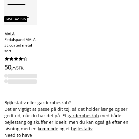
FAST LAV PRIS
MALA
Pedalspand MALA
3L coated metal
sort










50,-
/STK.
Bøjlestativ eller garderobeskab?
Det er vigtigt at passe på dit tøj, så det holder længe og ser
godt ud, når du har det på. Et
garderobeskab
med både
bøjlestang og skuffer er ideelt, men du kan også gå efter en
løsning med en
kommode
og et
bøjlestativ
.
Need to have