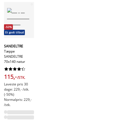
-50%
Et godt tilbud
SANDELTRE
Tæppe
SANDELTRE
70x140 natur










115,-
/STK.
Laveste pris 30
dage: 229,- /stk.
(-50%)
Normalpris: 229,-
/stk.