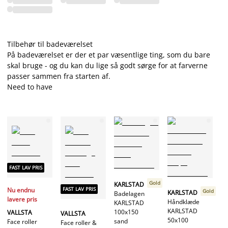
Tilbehør til badeværelset
På badeværelset er der et par væsentlige ting, som du bare
skal bruge - og du kan du lige så godt sørge for at farverne
passer sammen fra starten af.
Need to have
FAST LAV PRIS
Gold
KARLSTAD
FAST LAV PRIS
Nu endnu
Gold
KARLSTAD
Badelagen
lavere pris
Håndklæde
KARLSTAD
KARLSTAD
100x150
VALLSTA
VALLSTA
50x100
sand
Face roller
Face roller &