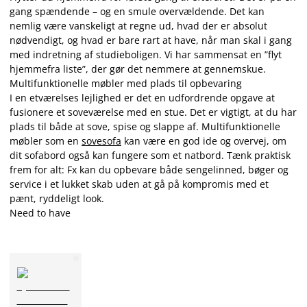
gang spændende – og en smule overvældende. Det kan
nemlig være vanskeligt at regne ud, hvad der er absolut
nødvendigt, og hvad er bare rart at have, når man skal i gang
med indretning af studieboligen. Vi har sammensat en ”flyt
hjemmefra liste”, der gør det nemmere at gennemskue.
Multifunktionelle møbler med plads til opbevaring
I en etværelses lejlighed er det en udfordrende opgave at
fusionere et soveværelse med en stue. Det er vigtigt, at du har
plads til både at sove, spise og slappe af. Multifunktionelle
møbler som en
sovesofa
kan være en god ide og overvej, om
dit sofabord også kan fungere som et natbord. Tænk praktisk
frem for alt: Fx kan du opbevare både sengelinned, bøger og
service i et lukket skab uden at gå på kompromis med et
pænt, ryddeligt look.
Need to have