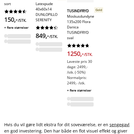
Latexpude
sort
40x60x14
Gold
TUSINDFRYD










DUNLOPILLO
Moskusdundyne
150,-
SERENITY
/STK.
135x200 Flora
Danica










+ flere størrelser
TUSINDFRYD
849,-
/STK.
sval










1250,-
/STK.
Laveste pris 30
dage: 2499,-
/stk. (-50%)
Normalpris:
2499,- /stk.
+ flere størrelser
Hvis du vil gøre lidt ekstra for dit soveværelse, er en
sengegavl
en god investering. Den har både en flot visuel effekt og giver