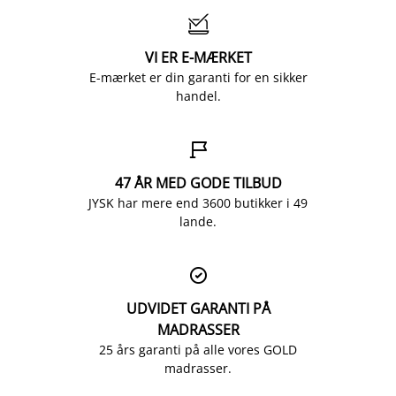

VI ER E-MÆRKET
E-mærket er din garanti for en sikker
handel.

47 ÅR MED GODE TILBUD
JYSK har mere end 3600 butikker i 49
lande.

UDVIDET GARANTI PÅ
MADRASSER
25 års garanti på alle vores GOLD
madrasser.