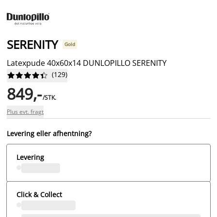
SERENITY
Gold
Latexpude 40x60x14 DUNLOPILLO SERENITY
(
129
)










849,-
/STK.
Plus evt. fragt
Levering eller afhentning?
Levering
Click & Collect