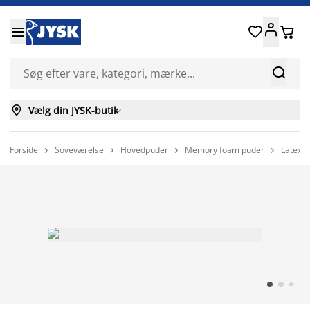






Vælg din JYSK-butik

Forside
Soveværelse
Hovedpuder
Memory foam puder
Latexp



