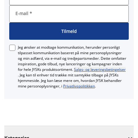
E-mail
*
Tilmeld
Jeg ønsker at modtage kommunikation, herunder personligt
tilpasset kommunikation baseret på mine personoplysninger
og min adfærd, via e‑mail og tredjepartsmedier. Dette omfatter
inspiration, gode tilbud, nye lanceringer og kampagner inden
for hele JYSKs produktsortiment.
Salgs- og leveringsbetingelser
. Jeg kan til enhver tid trække mit samtykke tilbage på JYSKs
hjemmeside. Jeg kan læse mere om, hvordan JYSK behandler
mine personoplysninger, i
Privatlivspolitikken
.