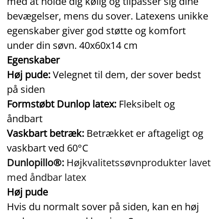
med at holde dig kølig og tilpasser sig dine
bevægelser, mens du sover. Latexens unikke
egenskaber giver god støtte og komfort
under din søvn. 40x60x14 cm
Egenskaber
Høj pude:
Velegnet til dem, der sover bedst
på siden
Formstøbt Dunlop latex:
Fleksibelt og
åndbart
Vaskbart betræk:
Betrækket er aftageligt og
vaskbart ved 60°C
Dunlopillo®:
Højkvalitetssøvnprodukter lavet
med åndbar latex
Høj pude
Hvis du normalt sover på siden, kan en høj