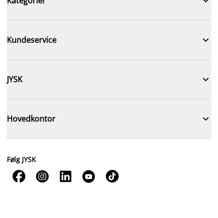

Kategorier

Kundeservice

JYSK

Hovedkontor
Følg JYSK




