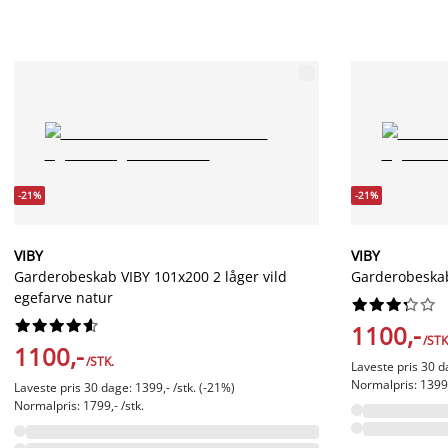
-21%
-21%
VIBY
VIBY
Garderobeskab VIBY 101x200 2 låger vild
Garderobeskab
egefarve natur




















1100,-
/STK
1100,-
/STK.
Laveste pris 30 d
Normalpris: 1399,
Laveste pris 30 dage: 1399,- /stk. (-21%)
Normalpris: 1799,- /stk.