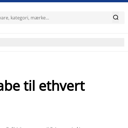

be til ethvert