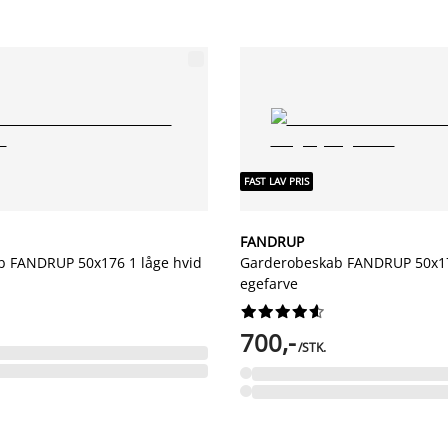
FAST LAV PRIS
FANDRUP
b FANDRUP 50x176 1 låge hvid
Garderobeskab FANDRUP 50x176
egefarve










700,-
/STK.