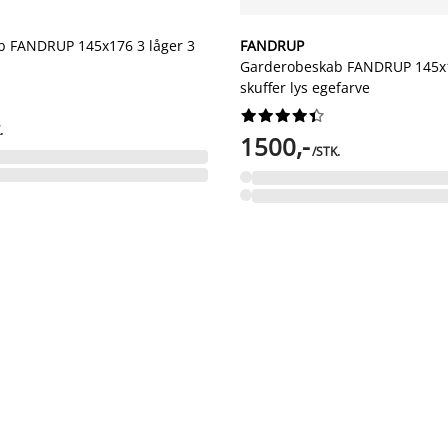
b FANDRUP 145x176 3 låger 3
FANDRUP
Garderobeskab FANDRUP 145x1
skuffer lys egefarve










.
1500,-
/STK.