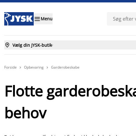

Menu

Vælg din JYSK-butik

Forside
Opbevaring
Garderobeskabe


Flotte garderobeska
behov