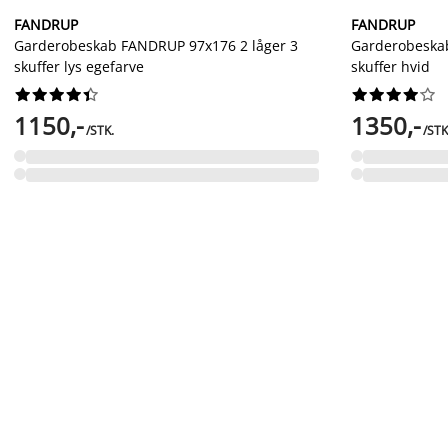
FANDRUP
FANDRUP
Garderobeskab FANDRUP 97x176 2 låger 3
Garderobeska
skuffer lys egefarve
skuffer hvid




















1150,-
1350,-
/STK.
/STK