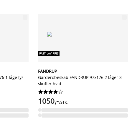
FAST LAV PRIS
FANDRUP
 1 låge lys
Garderobeskab FANDRUP 97x176 2 låger 3
skuffer hvid










1050,-
/STK.