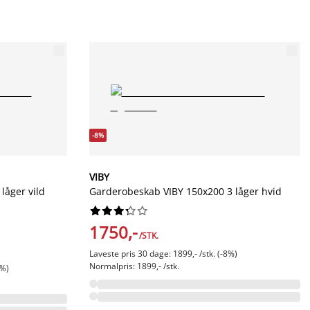
-8%
VIBY
låger vild
Garderobeskab VIBY 150x200 3 låger hvid










1750,-
/STK.
Laveste pris 30 dage: 1899,- /stk. (-8%)
Normalpris: 1899,- /stk.
1%)