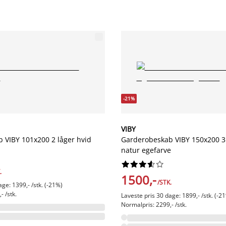
-21%
VIBY
 VIBY 101x200 2 låger hvid
Garderobeskab VIBY 150x200 3 
natur egefarve










.
1500,-
/STK.
age: 1399,- /stk. (-21%)
- /stk.
Laveste pris 30 dage: 1899,- /stk. (-2
Normalpris: 2299,- /stk.