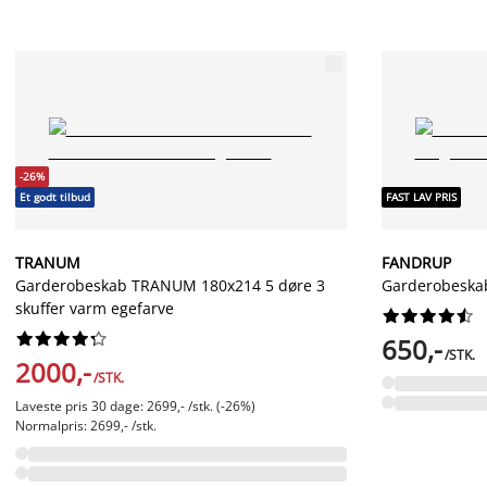
-26%
Et godt tilbud
FAST LAV PRIS
TRANUM
FANDRUP
Garderobeskab TRANUM 180x214 5 døre 3
Garderobeska
skuffer varm egefarve




















650,-
/STK.
2000,-
/STK.
Laveste pris 30 dage: 2699,- /stk. (-26%)
Normalpris: 2699,- /stk.