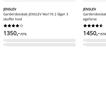
JENSLEV
JENSLEV
Garderobeskab JENSLEV 96x176 2 låger 3
Garderobeskab
skuffer hvid
egefarve




















1350,-
1450,-
/STK.
/STK