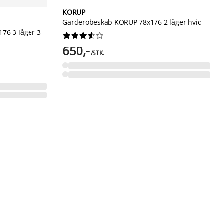
KORUP
Garderobeskab KORUP 78x176 2 låger hvid
76 3 låger 3










650,-
/STK.