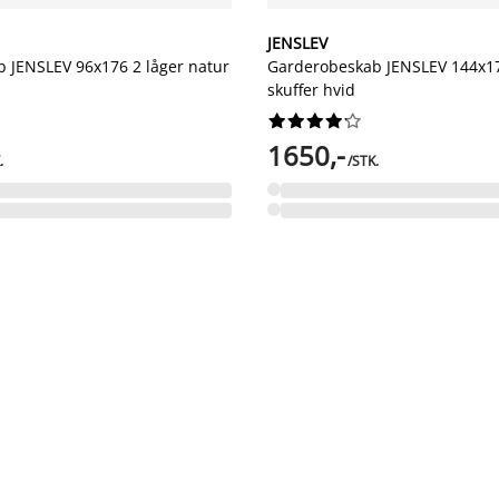
JENSLEV
 JENSLEV 96x176 2 låger natur
Garderobeskab JENSLEV 144x17
skuffer hvid










1650,-
.
/STK.