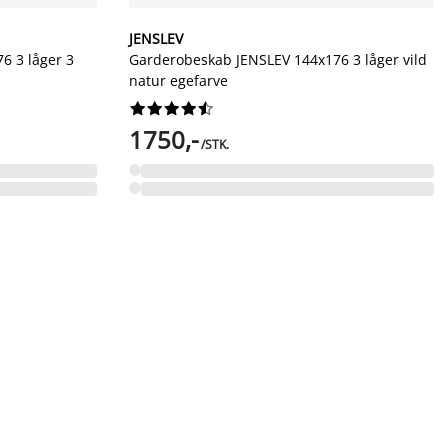
JENSLEV
6 3 låger 3
Garderobeskab JENSLEV 144x176 3 låger vild
natur egefarve










1750,-
/STK.