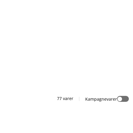
77 varer
|
Kampagnevarer