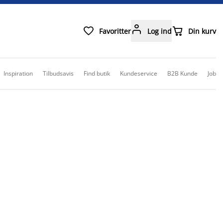



Favoritter
Log ind
Din kurv
Inspiration
Tilbudsavis
Find butik
Kundeservice
B2B Kunde
Job