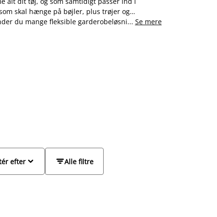
alt dit tøj, og som samtidigt passer ind i
, som skal hænge på bøjler, plus trøjer og
n finder du mange fleksible garderobeløsninger med
...
Se mere
ske tøjskabe i forskellige størrelser, med skuffer,
de garderobeskabe med skydedøre.


tér efter
Alle filtre