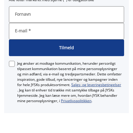
Fornavn
E-mail
*
Tilmeld
Jeg ønsker at modtage kommunikation, herunder personligt
tilpasset kommunikation baseret på mine personoplysninger
og min adfærd, via e‑mail og tredjepartsmedier. Dette omfatter
inspiration, gode tilbud, nye lanceringer og kampagner inden
for hele JYSKs produktsortiment.
Salgs- og leveringsbetingelser
. Jeg kan til enhver tid trække mit samtykke tilbage på JYSKs
hjemmeside. Jeg kan læse mere om, hvordan JYSK behandler
mine personoplysninger, i
Privatlivspolitikken
.