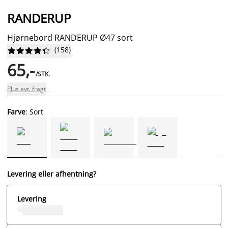
RANDERUP
Hjørnebord RANDERUP Ø47 sort
(
158
)










65,-
/STK.
Plus evt. fragt
Farve
: Sort
Levering eller afhentning?
Levering