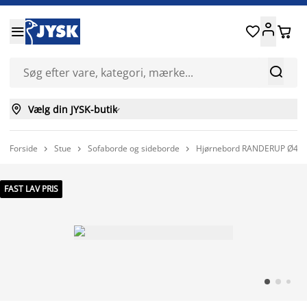






Vælg din JYSK-butik

Forside
Stue
Sofaborde og sideborde
Hjørnebord RANDERUP Ø47 s



FAST LAV PRIS