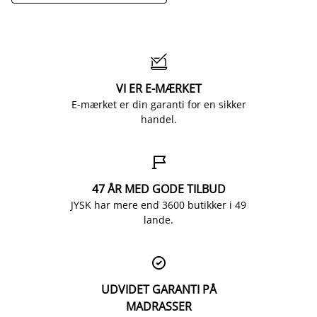

VI ER E-MÆRKET
E-mærket er din garanti for en sikker
handel.

47 ÅR MED GODE TILBUD
JYSK har mere end 3600 butikker i 49
lande.

UDVIDET GARANTI PÅ
MADRASSER