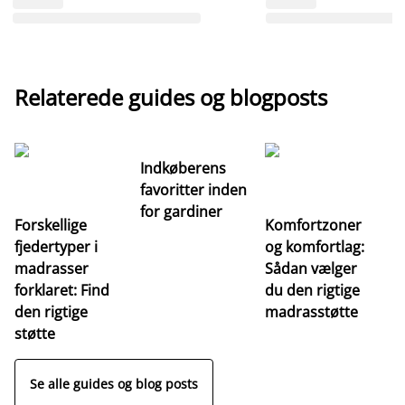
Relaterede guides og blogposts
Indkøberens
favoritter inden
for gardiner
Forskellige
Komfortzoner
fjedertyper i
og komfortlag:
I
madrasser
Sådan vælger
fa
forklaret: Find
du den rigtige
fo
den rigtige
madrasstøtte
o
støtte
Se alle guides og blog posts