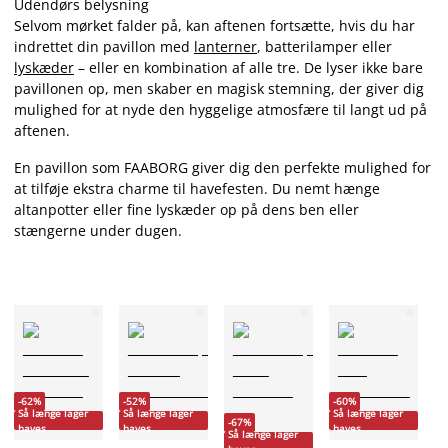
Udendørs belysning
Selvom mørket falder på, kan aftenen fortsætte, hvis du har
indrettet din pavillon med
lanterner
, batterilamper eller
lyskæder
– eller en kombination af alle tre. De lyser ikke bare
pavillonen op, men skaber en magisk stemning, der giver dig
mulighed for at nyde den hyggelige atmosfære til langt ud på
aftenen.
En pavillon som FAABORG giver dig den perfekte mulighed for
at tilføje ekstra charme til havefesten. Du nemt hænge
altanpotter eller fine lyskæder op på dens ben eller
stængerne under dugen.
-
-62%
-52%
-60%
Så
Så længe lager
Så længe lager
Så længe lager
-67%
h
haves
haves
haves
Så længe lager