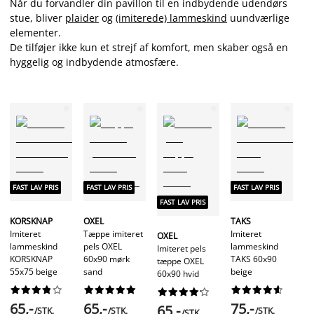
Når du forvandler din pavillon til en indbydende udendørs
stue, bliver
plaider
og
(imiterede) lammeskind
uundværlige
elementer.
De tilføjer ikke kun et strejf af komfort, men skaber også en
hyggelig og indbydende atmosfære.
FA
FAST LAV PRIS
FAST LAV PRIS
FAST LAV PRIS
FAST LAV PRIS
T
KORSKNAP
OXEL
TAKS
Im
Imiteret
Tæppe imiteret
Imiteret
OXEL
la
lammeskind
pels OXEL
lammeskind
Imiteret pels
TA
KORSKNAP
60x90 mørk
TAKS 60x90
tæppe OXEL
ly
55x75 beige
sand
beige
60x90 hvid








































7
65,-
65,-
75,-
65,-
/STK.
/STK.
/STK.
/STK.