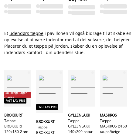
Et
udendørs tæppe
i pavillonen vil også bidrage til at skabe en
oplevelse af at være indenfor med al det velvære, det betyder.
Placerer du et tæppe på jorden, skaber du en oplevelse af
indendørs komfort i din udendørs stue.
Så længe lager
haves
FAST LAV PRIS
FAST LAV PRIS
BROKKURT
GYLLENLAKK
MASKROS
B
Tæppe
Tæppe
Tæppe
BROKKURT
T
BROKKURT
GYLLENLAKK
MASKROS Ø160
Tæppe
B
120x180 Grøn
140x200 natur
taupe/beige
BROKKURT
16