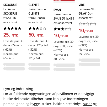
haves
B
SKOGDUE
GLENTE
VIBE
LE
Lanterne
Batterilampe
Lanterne VIBE
SVAN
B
SKOGDUE
GLENTE
Ø8xH10cm
Batterilampe
Ø
Ø12xH16
Ø18xH28cm
assorteret
SVAN Ø11xH14
as
assorteret
assorteret
cm assorteret








































10,-
/STK.
1
25,-
60,-
10,-
/STK.
/STK.
/STK.
Laveste pris 30
La
Laveste pris 30
Laveste pris 30
dage: 25,- /stk.
Laveste pris 30
da
dage: 65,- /stk.
dage: 125,- /stk.
(-60%)
dage: 30,- /stk.
(-
(-62%)
(-52%)
Normalpris:
(-67%)
No
Normalpris:
Normalpris:
25,- /stk.
Normalpris:
30
65,- /stk.
125,- /stk.
30,- /stk.
Pynt og indretning
For at fuldende oppyntningen af pavillonen er det vigtigt
huske dekorativt tilbehør, som kan give indretningen
personlighed og hygge. Æsker, bakker, stearinlys,
vaser
og