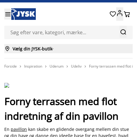






Vælg din JYSK-butik

Forside
Inspiration
Uderum
Udeliv
Forny terrassen med flot ind




Forny terrassen med flot
indretning af din pavillon
En
pavillon
kan skabe en glidende overgang mellem din stue
og din have og danne den ideelle base for en havefest, hvad