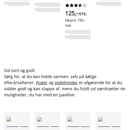
mu










125,-
/STK.
6
Førpris
150,-
/stk.
Sid lunt og godt
Sørg for, at du kan holde varmen, selv på kølige
efterårsaftener.
Puder
og
stolehynder
er afgørende for at du
sidder godt og kan slappe af, mens du fuldt ud værdsætter de
muligheder, du har med en pavillon.