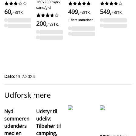
160x230 mørk






























gr
sand/grå
60,-
499,-
549,-
/STK.
/STK.
/STK.










5
+ flere størrelser
200,-
/STK.
Dato
:
13.2.2024
Udforsk mere
Nyd
Udstyr til
sommeren
udeliv:
udendørs
Tilbehør til
med en
camping,