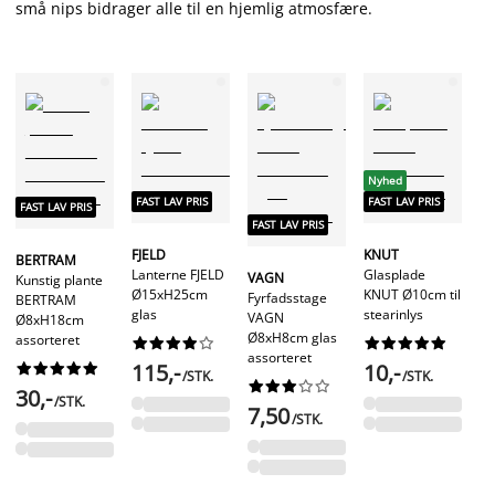
små nips bidrager alle til en hjemlig atmosfære.
Nyhed
FA
FAST LAV PRIS
FAST LAV PRIS
FAST LAV PRIS
FAST LAV PRIS
R
FJELD
KNUT
BERTRAM
Va
Lanterne FJELD
Glasplade
VAGN
Kunstig plante
Ø7
Ø15xH25cm
KNUT Ø10cm til
Fyrfadsstage
BERTRAM
glas
stearinlys
VAGN
Ø8xH18cm
Ø8xH8cm glas
assorteret




















1
assorteret
115,-
10,-










/STK.
/STK.










30,-
/STK.
7,50
/STK.