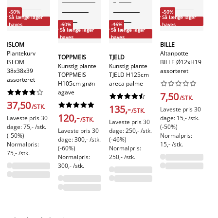
-50%
-50%
Så længe lager
Så længe lager
FA
-60%
-46%
haves
haves
Så længe lager
Så længe lager
haves
haves
B
ISLOM
BILLE
Ku
Plantekurv
Altanpotte
TOPPMEIS
TJELD
B
ISLOM
BILLE Ø12xH19
Kunstig plante
Kunstig plante
as
38x38x39
assorteret
TOPPMEIS
TJELD H125cm
assorteret
H105cm grøn
areca palme




















agave
1
7,50










/STK.
37,50










/STK.
135,-
Laveste pris 30
/STK.
120,-
Laveste pris 30
dage: 15,- /stk.
/STK.
Laveste pris 30
dage: 75,- /stk.
(-50%)
Laveste pris 30
dage: 250,- /stk.
(-50%)
Normalpris:
dage: 300,- /stk.
(-46%)
Normalpris:
15,- /stk.
(-60%)
Normalpris:
75,- /stk.
Normalpris:
250,- /stk.
300,- /stk.