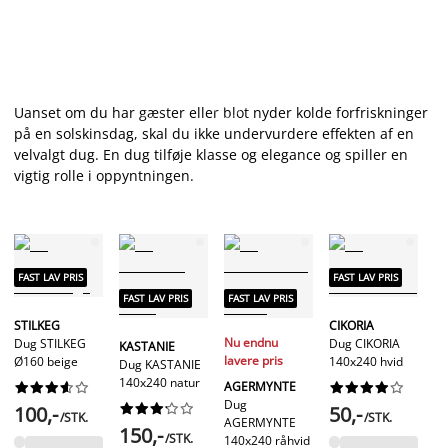
Uanset om du har gæster eller blot nyder kolde forfriskninger
på en solskinsdag, skal du ikke undervurdere effekten af en
velvalgt dug. En dug tilføje klasse og elegance og spiller en
vigtig rolle i oppyntningen.
FAST LAV PRIS
FAST LAV PRIS
FAST LAV PRIS
FAST LAV PRIS
N
STILKEG
CIKORIA
FA
Nu endnu
Dug STILKEG
Dug CIKORIA
KASTANIE
lavere pris
Ø160 beige
140x240 hvid
Dug KASTANIE
140x240 natur
H
AGERMYNTE




















D
Dug










100,-
50,-
/STK.
/STK.
H
AGERMYNTE
150,-
/STK.
Ø
140x240 råhvid