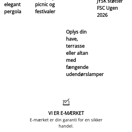
JYSK støtter
elegant
picnic og
FSC Ugen
pergola
festivaler
2026
Oplys din
have,
terrasse
eller altan
med
fængende
udendørslamper

VI ER E-MÆRKET
E-mærket er din garanti for en sikker
handel.