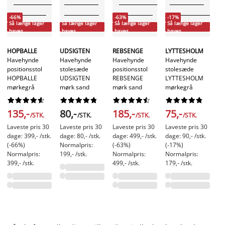
-
-66%
-63%
-17%
Så
Så længe lager
Så længe lager
Så længe lager
Så længe lager
h
haves
haves
haves
haves
R
HOPBALLE
UDSIGTEN
REBSENGE
LYTTESHOLM
Ha
Havehynde
Havehynde
Havehynde
Havehynde
po
positionsstol
stolesæde
positionsstol
stolesæde
R
HOPBALLE
UDSIGTEN
REBSENGE
LYTTESHOLM
ly
mørkegrå
mørk sand
mørk sand
mørkegrå








































1
135,-
80,-
185,-
75,-
/STK.
/STK.
/STK.
/STK.
La
Laveste pris 30
Laveste pris 30
Laveste pris 30
Laveste pris 30
da
dage: 399,- /stk.
dage: 80,- /stk.
dage: 499,- /stk.
dage: 90,- /stk.
(-
(-66%)
Normalpris:
(-63%)
(-17%)
No
Normalpris:
199,- /stk.
Normalpris:
Normalpris:
49
399,- /stk.
499,- /stk.
179,- /stk.