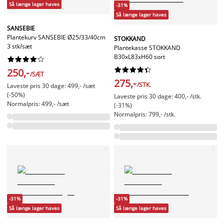
Så længe lager haves
-31%
Så længe lager haves
SANSEBIE
Plantekurv SANSEBIE Ø25/33/40cm
STOKKAND
3 stk/sæt
Plantekasse STOKKAND
B30xL83xH60 sort




















250,-
/SÆT
275,-
/STK.
Laveste pris 30 dage: 499,- /sæt
(-50%)
Laveste pris 30 dage: 400,- /stk.
Normalpris: 499,- /sæt
(-31%)
Normalpris: 799,- /stk.
-31%
-31%
Så længe lager haves
Så længe lager haves