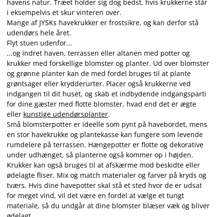
havens natur. Træet holder sig dog bedst, hvis krukkerne står
i eksempelvis et skur vinteren over.
Mange af JYSKs havekrukker er frostsikre, og kan derfor stå
udendørs hele året.
Flyt stuen udenfor...
...og indret haven, terrassen eller altanen med potter og
krukker med forskellige blomster og planter. Ud over blomster
og grønne planter kan de med fordel bruges til at plante
grøntsager eller krydderurter. Placer også krukkerne ved
indgangen til dit huset, og skab et indbydende indgangsparti
for dine gæster med flotte blomster, hvad end det er ægte
eller
kunstige udendørsplanter
.
Små blomsterpotter er ideelle som pynt på havebordet, mens
en stor havekrukke og plantekasse kan fungere som levende
rumdelere på terrassen. Hængepotter er flotte og dekorative
under udhænget, så planterne også kommer op i højden.
Krukker kan også bruges til at afskærme mod beskidte eller
ødelagte fliser. Mix og match materialer og farver på kryds og
tværs. Hvis dine havepotter skal stå et sted hvor de er udsat
for meget vind, vil det være en fordel at vælge et tungt
materiale, så du undgår at dine blomster blæser væk og bliver
ødelagt.