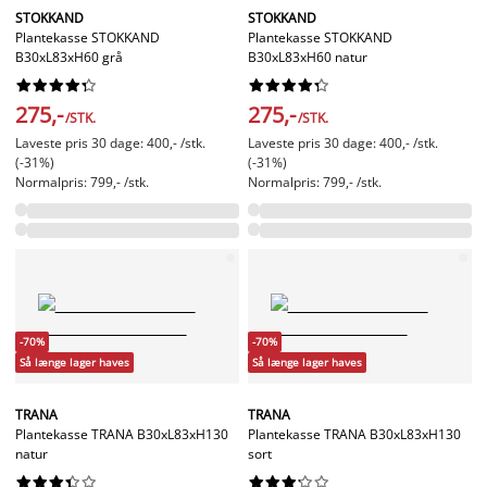
STOKKAND
STOKKAND
Plantekasse STOKKAND
Plantekasse STOKKAND
B30xL83xH60 grå
B30xL83xH60 natur




















275,-
275,-
/STK.
/STK.
Laveste pris 30 dage: 400,- /stk.
Laveste pris 30 dage: 400,- /stk.
(-31%)
(-31%)
Normalpris: 799,- /stk.
Normalpris: 799,- /stk.
-70%
-70%
Så længe lager haves
Så længe lager haves
TRANA
TRANA
Plantekasse TRANA B30xL83xH130
Plantekasse TRANA B30xL83xH130
natur
sort



















