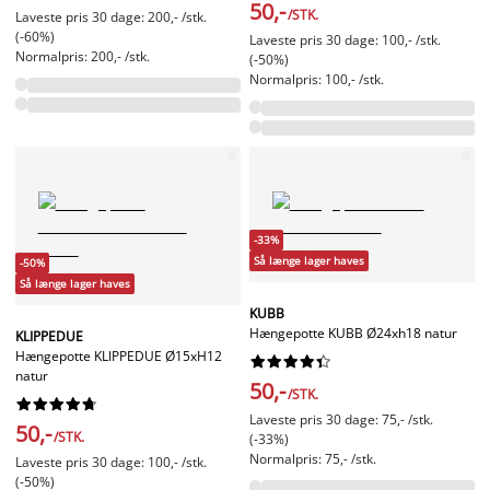
50,-
/STK.
Laveste pris 30 dage: 200,- /stk.
(-60%)
Laveste pris 30 dage: 100,- /stk.
Normalpris: 200,- /stk.
(-50%)
Normalpris: 100,- /stk.
-33%
Så længe lager haves
-50%
Så længe lager haves
KUBB
Hængepotte KUBB Ø24xh18 natur
KLIPPEDUE
Hængepotte KLIPPEDUE Ø15xH12










natur
50,-
/STK.










Laveste pris 30 dage: 75,- /stk.
50,-
/STK.
(-33%)
Normalpris: 75,- /stk.
Laveste pris 30 dage: 100,- /stk.
(-50%)