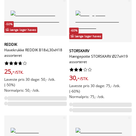
-50%
Så længe lager haves
-60%
Så længe lager haves
REDDIK
Havekrukke REDDIK B18xL30xH18
STORSKARV
assorteret
Hængepotte STORSKARV Ø27xH19
assorteret




















25,-
/STK.
30,-
/STK.
Laveste pris 30 dage: 50,- /stk.
(-50%)
Laveste pris 30 dage: 75,- /stk.
Normalpris: 50,- /stk.
(-60%)
Normalpris: 75,- /stk.