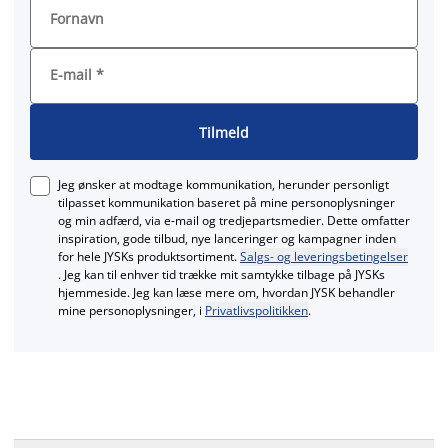
Fornavn
E-mail
*
Tilmeld
Jeg ønsker at modtage kommunikation, herunder personligt
tilpasset kommunikation baseret på mine personoplysninger
og min adfærd, via e‑mail og tredjepartsmedier. Dette omfatter
inspiration, gode tilbud, nye lanceringer og kampagner inden
for hele JYSKs produktsortiment.
Salgs- og leveringsbetingelser
. Jeg kan til enhver tid trække mit samtykke tilbage på JYSKs
hjemmeside. Jeg kan læse mere om, hvordan JYSK behandler
mine personoplysninger, i
Privatlivspolitikken
.