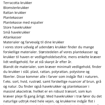
Terracotta krukker
Blomsterkrukker
Rattan krukker
Plantekasser
Plantekasse med espalier
Store havekrukker
Små havekrukker
Altankasser
Materialer og farvevalg til dine krukker
I vores store udvalg af udendørs krukker finder du mange
forskellige materialer. Størstedelen af vores plantekasser og
krukker til haven er vedligeholdelsesfrie, mens enkelte kræver
lidt vedligehold, for at stå skarpt år efter år.
Blandt de materialer, som kræver minimalt vedligehold, finder
du krukker i stål, plast, rattan, polyrattan, polystone og
fiberler. Disse kommer alle i farver som indgår flot i naturen,
f.eks. sort, hvid, rustrød, samt forskellige nuancer af brun, grå
og natur. Du finder også havekrukker og plantekasser i
massivt akacietræ, hvilket er en robust træsort, som kun
kræver pleje få gang årligt. Med havekrukker i træ fører du det
naturlige udtryk med hele vejen, og krukkerne indgår flot i