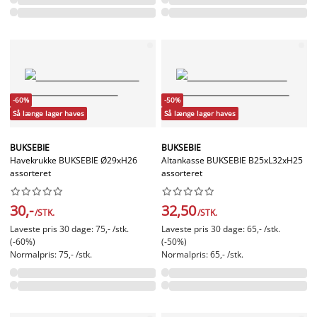
-60%
-50%
Så længe lager haves
Så længe lager haves
BUKSEBIE
BUKSEBIE
Havekrukke BUKSEBIE Ø29xH26
Altankasse BUKSEBIE B25xL32xH25
assorteret
assorteret




















30,-
32,50
/STK.
/STK.
Laveste pris 30 dage: 75,- /stk.
Laveste pris 30 dage: 65,- /stk.
(-60%)
(-50%)
Normalpris: 75,- /stk.
Normalpris: 65,- /stk.