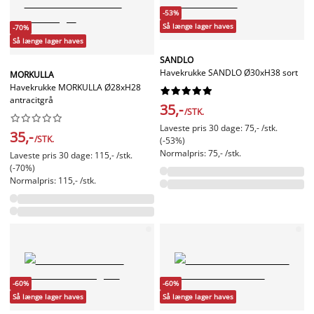
-53%
Så længe lager haves
-70%
Så længe lager haves
SANDLO
Havekrukke SANDLO Ø30xH38 sort
MORKULLA
Havekrukke MORKULLA Ø28xH28










antracitgrå
35,-
/STK.










Laveste pris 30 dage: 75,- /stk.
35,-
/STK.
(-53%)
Normalpris: 75,- /stk.
Laveste pris 30 dage: 115,- /stk.
(-70%)
Normalpris: 115,- /stk.
-60%
-60%
Så længe lager haves
Så længe lager haves