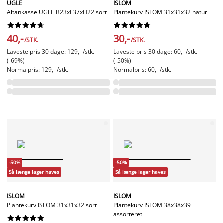
UGLE
ISLOM
Altankasse UGLE B23xL37xH22 sort
Plantekurv ISLOM 31x31x32 natur




















40,-
30,-
/STK.
/STK.
Laveste pris 30 dage: 129,- /stk.
Laveste pris 30 dage: 60,- /stk.
(-69%)
(-50%)
Normalpris: 129,- /stk.
Normalpris: 60,- /stk.
-50%
-50%
Så længe lager haves
Så længe lager haves
ISLOM
ISLOM
Plantekurv ISLOM 31x31x32 sort
Plantekurv ISLOM 38x38x39
assorteret









