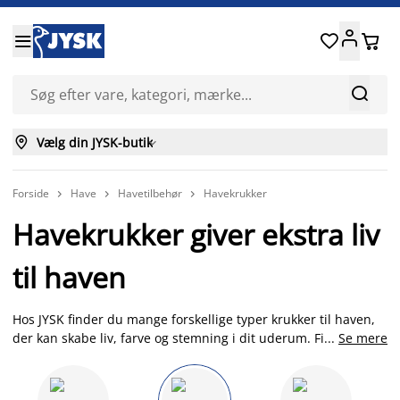






Vælg din JYSK-butik

Forside
Have
Havetilbehør
Havekrukker



Havekrukker giver ekstra liv
til haven
Hos JYSK finder du mange forskellige typer krukker til haven,
der kan skabe liv, farve og stemning i dit uderum. Find
...
Se mere
plantekasser, altanpotter, havekrukker, blomsterkasser,
altankasser og hængepotter. Ønsker du at skabe en grøn zone
med mange havekrukker, kan du vælge et krukkesæt som