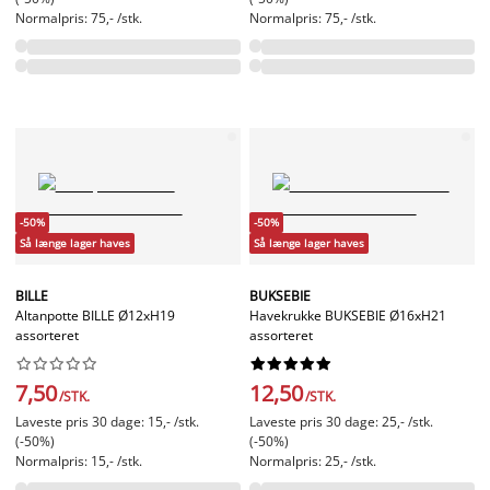
Normalpris: 75,- /stk.
Normalpris: 75,- /stk.
-50%
-50%
Så længe lager haves
Så længe lager haves
BILLE
BUKSEBIE
Altanpotte BILLE Ø12xH19
Havekrukke BUKSEBIE Ø16xH21
assorteret
assorteret




















7,50
12,50
/STK.
/STK.
Laveste pris 30 dage: 15,- /stk.
Laveste pris 30 dage: 25,- /stk.
(-50%)
(-50%)
Normalpris: 15,- /stk.
Normalpris: 25,- /stk.