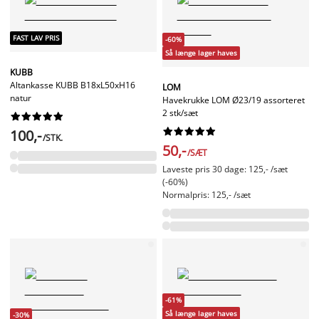
FAST LAV PRIS
-60%
Så længe lager haves
KUBB
Altankasse KUBB B18xL50xH16
LOM
natur
Havekrukke LOM Ø23/19 assorteret
2 stk/sæt




















100,-
/STK.
50,-
/SÆT
Laveste pris 30 dage: 125,- /sæt
(-60%)
Normalpris: 125,- /sæt
-61%
Så længe lager haves
-30%