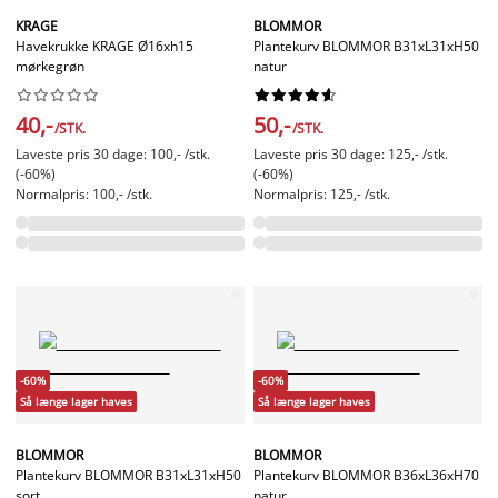
KRAGE
BLOMMOR
Havekrukke KRAGE Ø16xh15
Plantekurv BLOMMOR B31xL31xH50
mørkegrøn
natur




















40,-
50,-
/STK.
/STK.
Laveste pris 30 dage: 100,- /stk.
Laveste pris 30 dage: 125,- /stk.
(-60%)
(-60%)
Normalpris: 100,- /stk.
Normalpris: 125,- /stk.
-60%
-60%
Så længe lager haves
Så længe lager haves
BLOMMOR
BLOMMOR
Plantekurv BLOMMOR B31xL31xH50
Plantekurv BLOMMOR B36xL36xH70
sort
natur