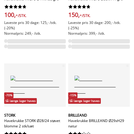




















100,-
150,-
/STK.
/STK.
Laveste pris 30 dage: 125,- /stk.
Laveste pris 30 dage: 200,- /stk.
(-20%)
(-25%)
Normalpris: 249,- /stk.
Normalpris: 399,- /stk.
-70%
-15%
Så længe lager haves
Så længe lager haves
STORK
BRILLEAND
Havekrukke STORK Ø28/24 støvet
Havekrukke BRILLEAND Ø29xH29
blomme 2 stk/sæt
natur



















