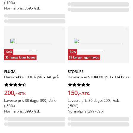
(-19%)
Normalpris: 369,- /stk.
-50%
-50%
Så længe lager haves
Så længe lager haves
FLUGA
STORLIRE
Havekrukke FLUGA Ø40xH40 grå
Havekrukke STORLIRE Ø31xH34 brun




















200,-
150,-
/STK.
/STK.
Laveste pris 30 dage: 399,- /stk.
Laveste pris 30 dage: 299,- /stk.
(-50%)
(-50%)
Normalpris: 399,- /stk.
Normalpris: 299,- /stk.