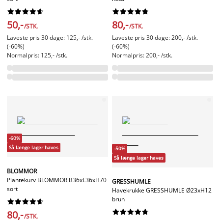




















50,-
80,-
/STK.
/STK.
Laveste pris 30 dage: 125,- /stk.
Laveste pris 30 dage: 200,- /stk.
(-60%)
(-60%)
Normalpris: 125,- /stk.
Normalpris: 200,- /stk.
-60%
Så længe lager haves
-50%
Så længe lager haves
BLOMMOR
Plantekurv BLOMMOR B36xL36xH70
GRESSHUMLE
sort
Havekrukke GRESSHUMLE Ø23xH12
brun




















80,-
/STK.