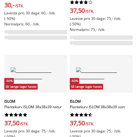










30,-
/STK.
37,50
/STK.
Laveste pris 30 dage: 60,- /stk.
(-50%)
Laveste pris 30 dage: 75,- /stk.
Normalpris: 60,- /stk.
(-50%)
Normalpris: 75,- /stk.
-50%
-50%
Så længe lager haves
Så længe lager haves
ISLOM
ISLOM
Plantekurv ISLOM 38x38x39 natur
Plantekurv ISLOM 38x38x39 sort




















37,50
37,50
/STK.
/STK.
Laveste pris 30 dage: 75,- /stk.
Laveste pris 30 dage: 75,- /stk.
(-50%)
(-50%)