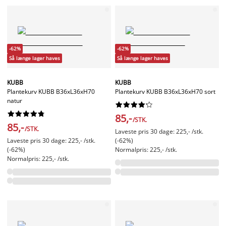
-62%
-62%
Så længe lager haves
Så længe lager haves
KUBB
KUBB
Plantekurv KUBB B36xL36xH70
Plantekurv KUBB B36xL36xH70 sort
natur




















85,-
/STK.
85,-
/STK.
Laveste pris 30 dage: 225,- /stk.
Laveste pris 30 dage: 225,- /stk.
(-62%)
(-62%)
Normalpris: 225,- /stk.
Normalpris: 225,- /stk.