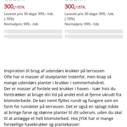
300,-
300,-
/STK.
/STK.
Laveste pris 30 dage: 999,- /stk.
Laveste pris 30 dage: 999,- /stk.
(-70%)
(-70%)
Normalpris: 999,- /stk.
Normalpris: 999,- /stk.
Inspiration til brug af udendørs krukker på terrassen
Ofte har vi masser af stueplanter indenfor, men knap så
mange udendørs planter i krukker i sommerhalvåret.
Der er masser af fordele ved krukker i haven - især hvis du
foretrækker at bruge din tid på andet end at fjerne ukrudt fra
blomsterbede. De kan nemt flyttes rundt og fungere som en
form for rumdeler på terrassen. Det er også en oplagt måde
at bringe farve og skønne planter til dit uderum, uden du skal
til at anlægge et helt blomsterbed. Hos JYSK har vi mange
forskellige havekrukker og plantekasser: