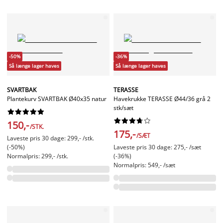
-50%
-36%
Så længe lager haves
Så længe lager haves
SVARTBAK
TERASSE
Plantekurv SVARTBAK Ø40x35 natur
Havekrukke TERASSE Ø44/36 grå 2
stk/sæt




















150,-
/STK.
175,-
/SÆT
Laveste pris 30 dage: 299,- /stk.
(-50%)
Laveste pris 30 dage: 275,- /sæt
Normalpris: 299,- /stk.
(-36%)
Normalpris: 549,- /sæt