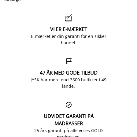

VI ER E-MÆRKET
E-mærket er din garanti for en sikker
handel.

47 ÅR MED GODE TILBUD
JYSK har mere end 3600 butikker i 49
lande.

UDVIDET GARANTI PÅ
MADRASSER
25 års garanti på alle vores GOLD
madrasser.