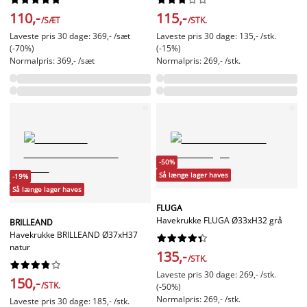
110,-
115,-
/SÆT
/STK.
Laveste pris 30 dage: 369,- /sæt
Laveste pris 30 dage: 135,- /stk.
(-70%)
(-15%)
Normalpris: 369,- /sæt
Normalpris: 269,- /stk.
-50%
Så længe lager haves
-19%
Så længe lager haves
FLUGA
Havekrukke FLUGA Ø33xH32 grå
BRILLEAND
Havekrukke BRILLEAND Ø37xH37










natur
135,-
/STK.










Laveste pris 30 dage: 269,- /stk.
150,-
/STK.
(-50%)
Normalpris: 269,- /stk.
Laveste pris 30 dage: 185,- /stk.