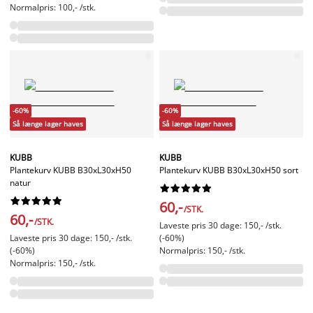
Normalpris: 100,- /stk.
-60%
-60%
Så længe lager haves
Så længe lager haves
KUBB
KUBB
Plantekurv KUBB B30xL30xH50
Plantekurv KUBB B30xL30xH50 sort
natur




















60,-
/STK.
60,-
/STK.
Laveste pris 30 dage: 150,- /stk.
Laveste pris 30 dage: 150,- /stk.
(-60%)
(-60%)
Normalpris: 150,- /stk.
Normalpris: 150,- /stk.