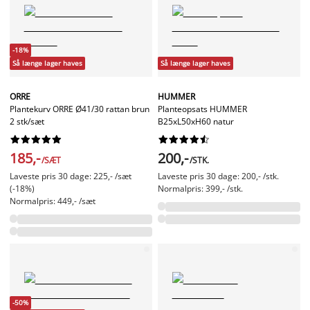
-18%
Så længe lager haves
Så længe lager haves
ORRE
HUMMER
Plantekurv ORRE Ø41/30 rattan brun
Planteopsats HUMMER
2 stk/sæt
B25xL50xH60 natur




















185,-
200,-
/SÆT
/STK.
Laveste pris 30 dage: 225,- /sæt
Laveste pris 30 dage: 200,- /stk.
(-18%)
Normalpris: 399,- /stk.
Normalpris: 449,- /sæt
-50%