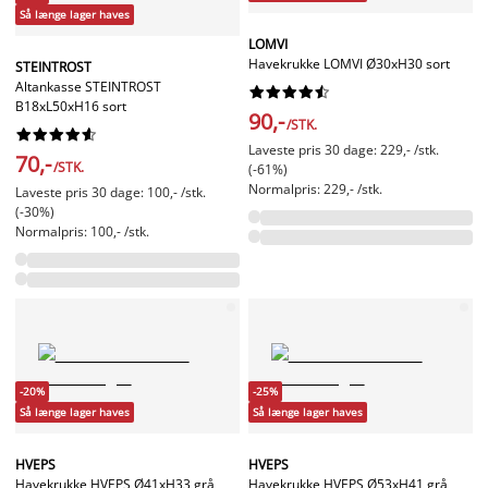
Så længe lager haves
LOMVI
Havekrukke LOMVI Ø30xH30 sort
STEINTROST
Altankasse STEINTROST










B18xL50xH16 sort
90,-
/STK.










Laveste pris 30 dage: 229,- /stk.
70,-
/STK.
(-61%)
Normalpris: 229,- /stk.
Laveste pris 30 dage: 100,- /stk.
(-30%)
Normalpris: 100,- /stk.
-20%
-25%
Så længe lager haves
Så længe lager haves
HVEPS
HVEPS
Havekrukke HVEPS Ø41xH33 grå
Havekrukke HVEPS Ø53xH41 grå