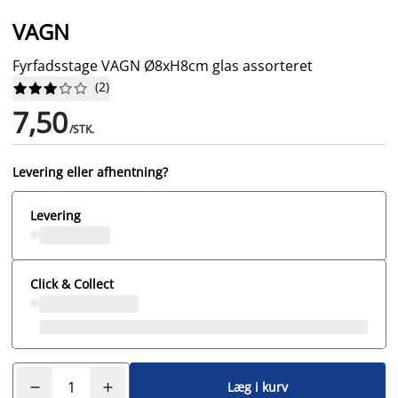
VAGN
Fyrfadsstage VAGN Ø8xH8cm glas assorteret
(
2
)










7,50
/STK.
Levering eller afhentning?
Levering
Click & Collect
Læg i kurv