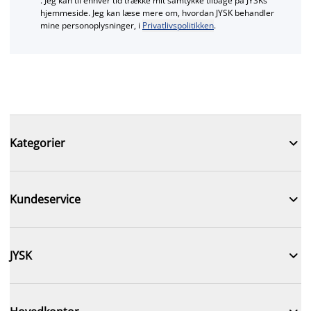
. Jeg kan til enhver tid trække mit samtykke tilbage på JYSKs
hjemmeside. Jeg kan læse mere om, hvordan JYSK behandler
mine personoplysninger, i
Privatlivspolitikken
.

Kategorier

Kundeservice

JYSK