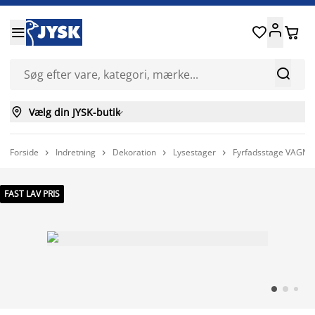






Vælg din JYSK-butik

Forside
Indretning
Dekoration
Lysestager
Fyrfadsstage VAGN 




FAST LAV PRIS