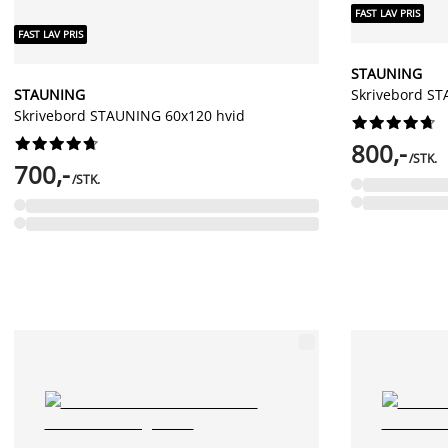
FAST LAV PRIS
FAST LAV PRIS
STAUNING
STAUNING
Skrivebord ST
Skrivebord STAUNING 60x120 hvid




















800,-
/STK.
700,-
/STK.