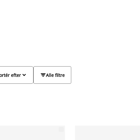
 til det minimalistiske look kan du vælge et sort
r
gamer stol
.


ortér efter
Alle filtre