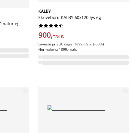
KALBY
Skrivebord KALBY 60x120 lys eg
 natur eg










900,-
/STK.
Laveste pris 30 dage: 1899,- /stk. (-53%)
Normalpris: 1899,- /stk.