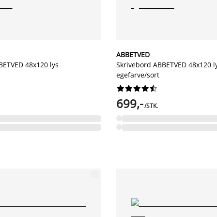
ABBETVED
BETVED 48x120 lys
Skrivebord ABBETVED 48x120 l
egefarve/sort










699,-
/STK.