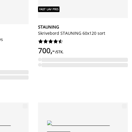
FAST LAV PRIS
STAUNING
Skrivebord STAUNING 60x120 sort
ys










700,-
/STK.