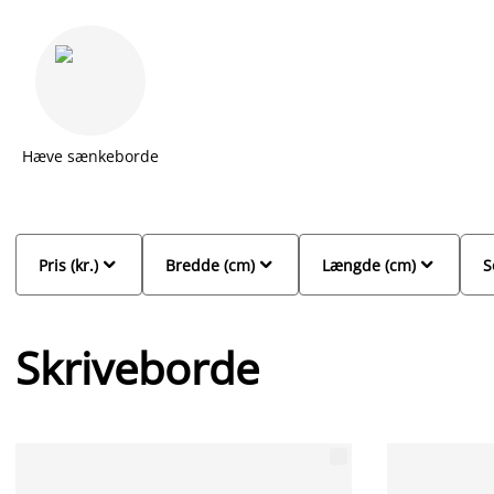
du et bredt sortiment af skriveborde i træ, i betonlook mm. Er du
eller hvidt skrivebord. Fuldend dit kontor med en
kontorstol
elle
Hæve sænkeborde



Pris (kr.)
Bredde (cm)
Længde (cm)
S
Skriveborde