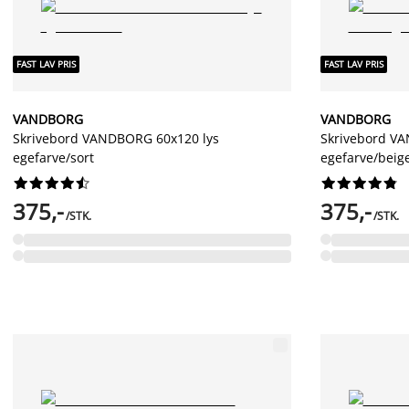
FAST LAV PRIS
FAST LAV PRIS
VANDBORG
VANDBORG
Skrivebord VANDBORG 60x120 lys
Skrivebord V
egefarve/sort
egefarve/beig




















375,-
375,-
/STK.
/STK.