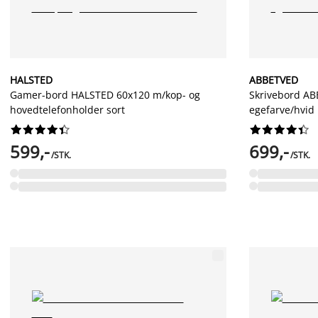
HALSTED
ABBETVED
Gamer-bord HALSTED 60x120 m/kop- og
Skrivebord AB
hovedtelefonholder sort
egefarve/hvid




















599,-
699,-
/STK.
/STK.