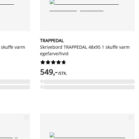
TRAPPEDAL
 skuffe varm
Skrivebord TRAPPEDAL 48x95 1 skuffe varm
egefarve/hvid










549,-
/STK.