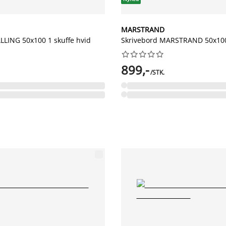
MARSTRAND
LLING 50x100 1 skuffe hvid
Skrivebord MARSTRAND 50x100










899,-
/STK.