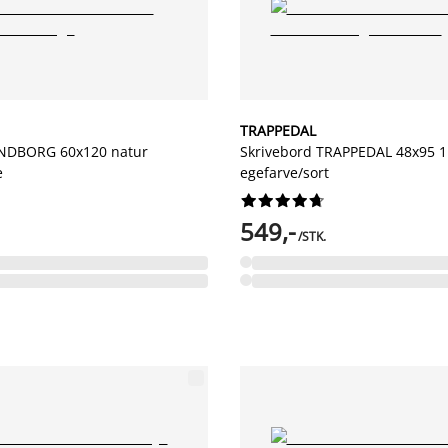
TRAPPEDAL
ANDBORG 60x120 natur
Skrivebord TRAPPEDAL 48x95 1
e
egefarve/sort










549,-
/STK.