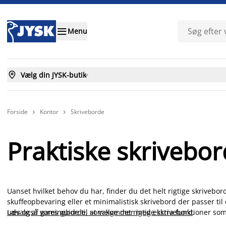

Menu

Vælg din JYSK-butik

Forside
Kontor
Skriveborde


Praktiske skrivebord
Uanset hvilket behov du har, finder du det helt rigtige skrivebo
skuffeopbevaring eller et minimalistisk skrivebord der passer til 
udvalg af gamingborde, som kommer med ekstra funktioner som 
Læs også vores guide til at vælge det rigtige skrivebord
.
du begrænset plads, er et smalt skrivebord som kan bruges til e