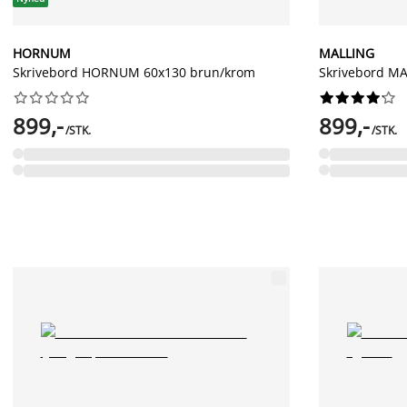
HORNUM
MALLING
Skrivebord HORNUM 60x130 brun/krom
Skrivebord MA




















899,-
899,-
/STK.
/STK.