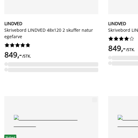
LINDVED
LINDVED
Skrivebord LINDVED 48x120 2 skuffer natur
Skrivebord LI
egefarve




















849,-
/STK.
849,-
/STK.
Nyhed