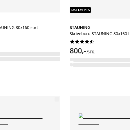
FAST LAV PRIS
AUNING 80x160 sort
STAUNING
Skrivebord STAUNING 80x160 










800,-
/STK.