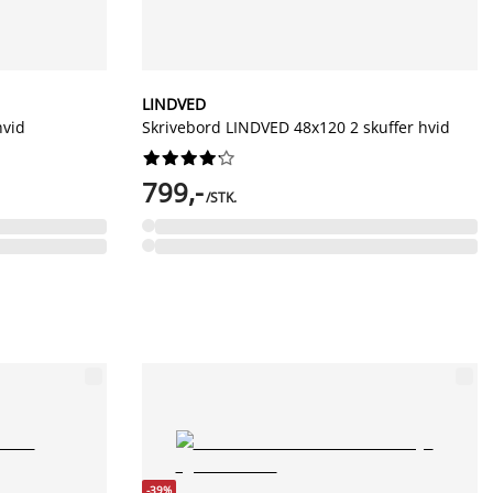
LINDVED
hvid
Skrivebord LINDVED 48x120 2 skuffer hvid










799,-
/STK.
-39%