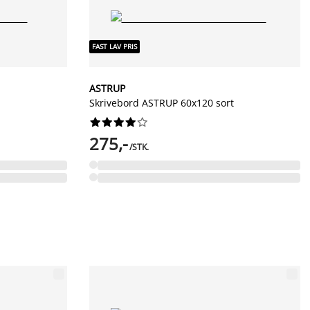
FAST LAV PRIS
ASTRUP
Skrivebord ASTRUP 60x120 sort










275,-
/STK.