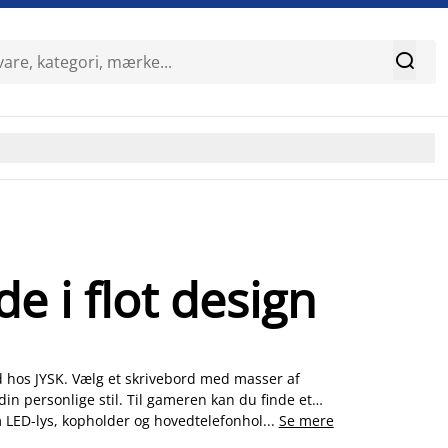

e i flot design
rd hos JYSK. Vælg et skrivebord med masser af
din personlige stil. Til gameren kan du finde et
LED-lys, kopholder og hovedtelefonholder. Har
...
Se mere
n bærbar pc den perfekte løsning. Hos JYSK finder