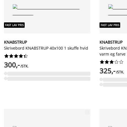
FAST LAV PRIS
FAST LAV PRIS
KNABSTRUP
KNABSTRUP
Skrivebord KNABSTRUP 40x100 1 skuffe hvid
Skrivebord KN
varm eg farve




















300,-
/STK.
325,-
/STK.