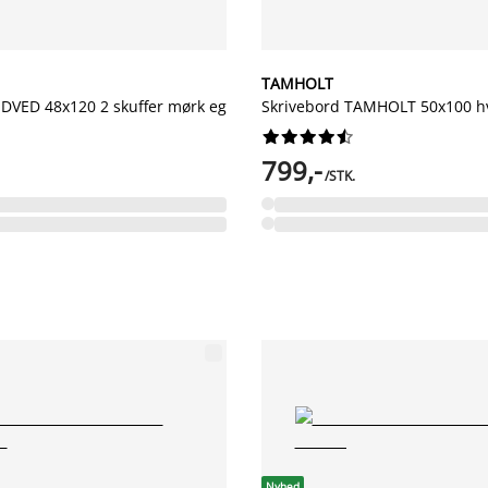
TAMHOLT
NDVED 48x120 2 skuffer mørk eg
Skrivebord TAMHOLT 50x100 h










799,-
/STK.
Nyhed