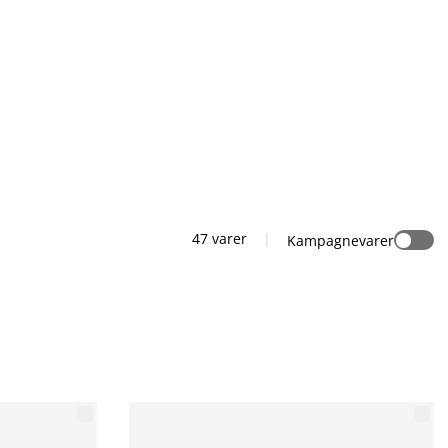
47 varer
|
Kampagnevarer