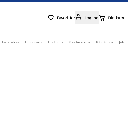



Favoritter
Log ind
Din kurv
Inspiration
Tilbudsavis
Find butik
Kundeservice
B2B Kunde
Job