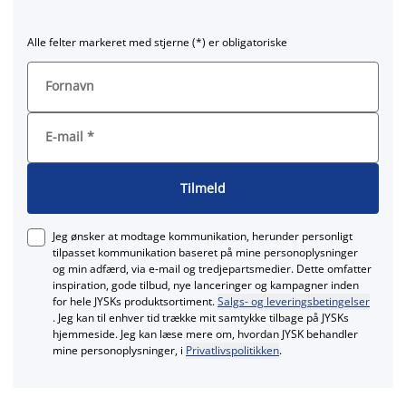
Alle felter markeret med stjerne (*) er obligatoriske
Fornavn
E-mail
*
Tilmeld
Jeg ønsker at modtage kommunikation, herunder personligt
tilpasset kommunikation baseret på mine personoplysninger
og min adfærd, via e‑mail og tredjepartsmedier. Dette omfatter
inspiration, gode tilbud, nye lanceringer og kampagner inden
for hele JYSKs produktsortiment.
Salgs- og leveringsbetingelser
. Jeg kan til enhver tid trække mit samtykke tilbage på JYSKs
hjemmeside. Jeg kan læse mere om, hvordan JYSK behandler
mine personoplysninger, i
Privatlivspolitikken
.