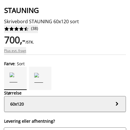
STAUNING
Skrivebord STAUNING 60x120 sort
(
38
)










700,-
/STK.
Plus evt. fragt
Farve
: Sort
Størrelse

60x120
Levering eller afhentning?