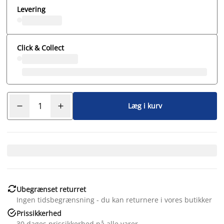
Levering
Click & Collect
Læg i kurv

Ubegrænset returret
Ingen tidsbegrænsning - du kan returnere i vores butikker

Prissikkerhed
30 dages prissikkerhed på alle varer