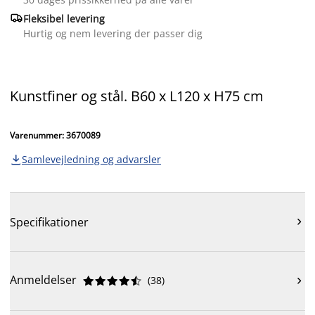

Fleksibel levering
Hurtig og nem levering der passer dig
Kunstfiner og stål. B60 x L120 x H75 cm
Varenummer: 3670089
Samlevejledning og advarsler

Specifikationer

Anmeldelser
(
38
)










