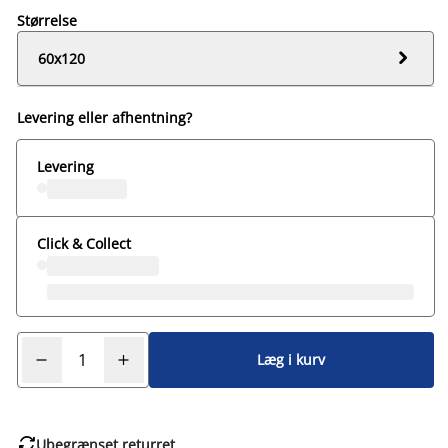
Størrelse

60x120
Levering eller afhentning?
Levering
Click & Collect
Læg i kurv

Ubegrænset returret