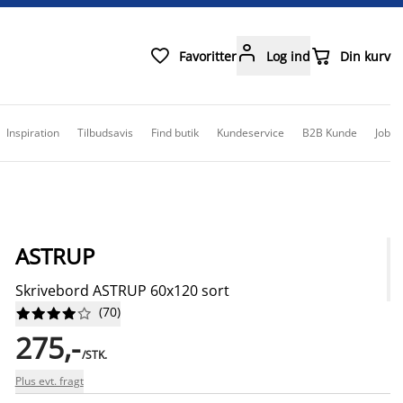



Favoritter
Log ind
Din kurv
Inspiration
Tilbudsavis
Find butik
Kundeservice
B2B Kunde
Job
ASTRUP
Skrivebord ASTRUP 60x120 sort
(
70
)










275,-
/STK.
Plus evt. fragt