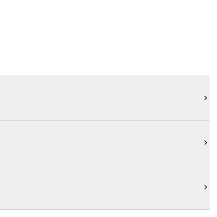


