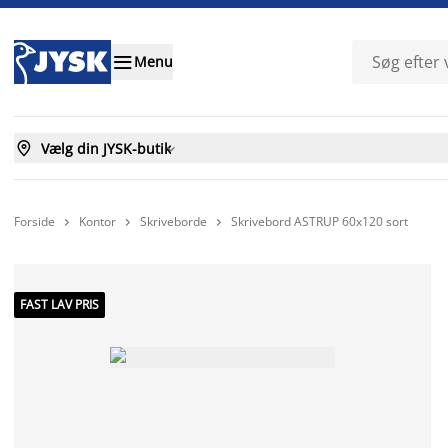

Menu

Vælg din JYSK-butik

Forside
Kontor
Skriveborde
Skrivebord ASTRUP 60x120 sort



FAST LAV PRIS