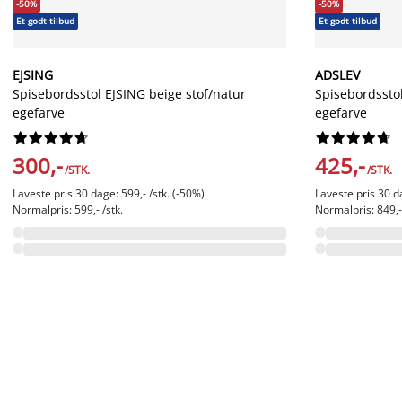
-50%
-50%
Et godt tilbud
Et godt tilbud
EJSING
ADSLEV
Spisebordsstol EJSING beige stof/natur
Spisebordsstol
egefarve
egefarve




















300,-
425,-
/STK.
/STK.
Laveste pris 30 dage: 599,- /stk. (-50%)
Laveste pris 30 da
Normalpris: 599,- /stk.
Normalpris: 849,- 