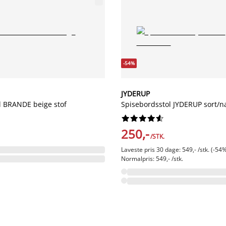
-54%
JYDERUP
l BRANDE beige stof
Spisebordsstol JYDERUP sort/n










250,-
/STK.
Laveste pris 30 dage: 549,- /stk. (-54
Normalpris: 549,- /stk.