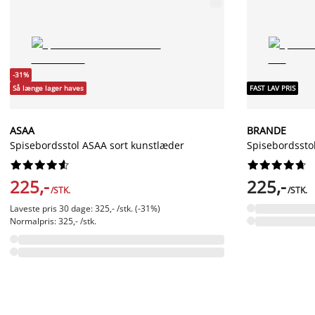
-31%
Så længe lager haves
FAST LAV PRIS
ASAA
BRANDE
Spisebordsstol ASAA sort kunstlæder
Spisebordssto




















225,-
225,-
/STK.
/STK.
Laveste pris 30 dage: 325,- /stk. (-31%)
Normalpris: 325,- /stk.