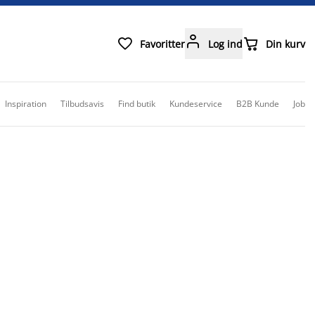



Favoritter
Log ind
Din kurv
Inspiration
Tilbudsavis
Find butik
Kundeservice
B2B Kunde
Job