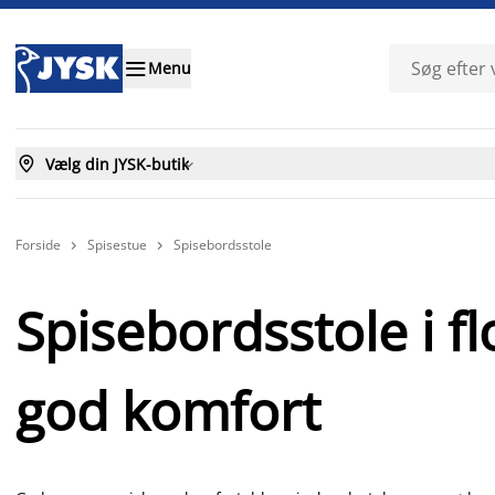

Menu

Vælg din JYSK-butik

Forside
Spisestue
Spisebordsstole


Spisebordsstole i f
god komfort