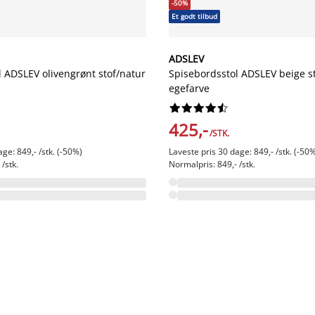
-50%
Et godt tilbud
ADSLEV
 ADSLEV olivengrønt stof/natur
Spisebordsstol ADSLEV beige s
egefarve










425,-
/STK.
ge: 849,- /stk. (-50%)
Laveste pris 30 dage: 849,- /stk. (-50
/stk.
Normalpris: 849,- /stk.