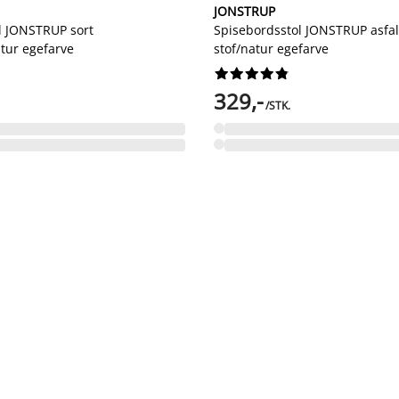
JONSTRUP
l JONSTRUP sort
Spisebordsstol JONSTRUP asfal
tur egefarve
stof/natur egefarve










329,-
/STK.