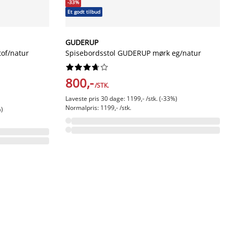
-33%
Et godt tilbud
GUDERUP
tof/natur
Spisebordsstol GUDERUP mørk eg/natur










800,-
/STK.
Laveste pris 30 dage: 1199,- /stk. (-33%)
Normalpris: 1199,- /stk.
%)