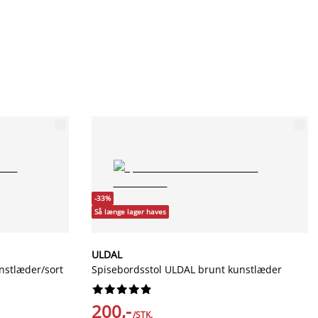
-33%
Så længe lager haves
ULDAL
nstlæder/sort
Spisebordsstol ULDAL brunt kunstlæder










200,-
/STK.