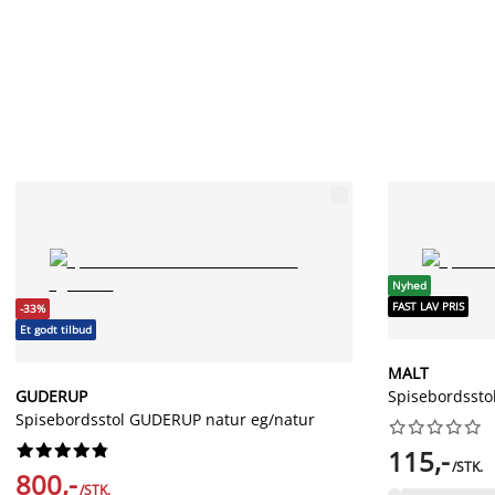
Nyhed
FAST LAV PRIS
-33%
Et godt tilbud
MALT
GUDERUP
Spisebordssto
Spisebordsstol GUDERUP natur eg/natur




















115,-
/STK.
800,-
/STK.