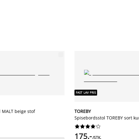
FAST LAV PRIS
l MALT beige stof
TOREBY
Spisebordsstol TOREBY sort ku










175,-
/STK.