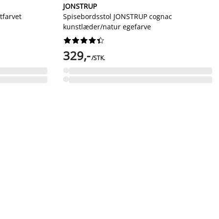
JONSTRUP
tfarvet
Spisebordsstol JONSTRUP cognac
kunstlæder/natur egefarve










329,-
/STK.