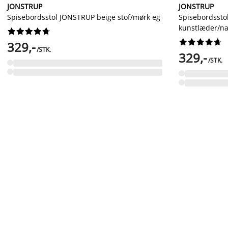
JONSTRUP
JONSTRUP
Spisebordsstol JONSTRUP beige stof/mørk eg
Spisebordssto
kunstlæder/na




















329,-
/STK.
329,-
/STK.