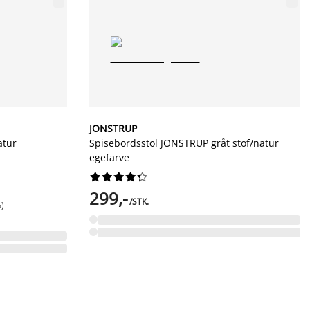
JONSTRUP
atur
Spisebordsstol JONSTRUP gråt stof/natur
egefarve










299,-
/STK.
%)