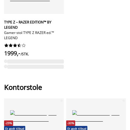
TYPE Z – RAZER EDITION™ BY
LEGEND
Gamer-stol TYPE Z RAZER ed.™
LEGEND










1999,-
/STK.
Kontorstole
-29%
-30%
Et godt tilbud
Et godt tilbud