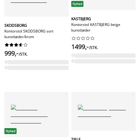
Nyhed
KASTBJERG
Kontorstol KASTBJERG beige
SKODSBORG
kunstlæder
Kontorstol SKODSBORG sort
kunstlæder/krom




















1499,-
/STK.
999,-
/STK.
Nyhed
TJELE