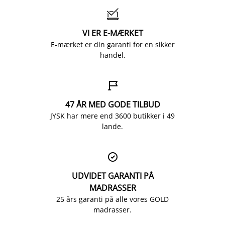

VI ER E-MÆRKET
E-mærket er din garanti for en sikker
handel.

47 ÅR MED GODE TILBUD
JYSK har mere end 3600 butikker i 49
lande.

UDVIDET GARANTI PÅ
MADRASSER
25 års garanti på alle vores GOLD
madrasser.