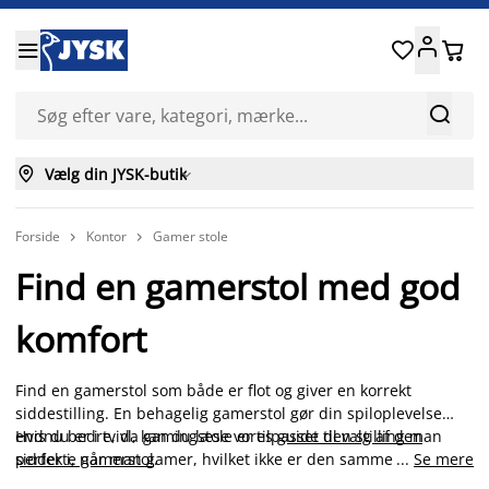






Vælg din JYSK-butik

Forside
Kontor
Gamer stole


Find en gamerstol med god
komfort
Find en gamerstol som både er flot og giver en korrekt
siddestilling. En behagelig gamerstol gør din spiloplevelse
endnu bedre, da gamingstole er tilpasset den stilling man
Hvis du er i tvivl, kan du læse vores
guide til valg af den
sidder i, når man gamer, hvilket ikke er den samme som på en
perfekte gamerstol
.
...
Se mere
kontorstol, beregnet til arbejde. Gode gamerstole har