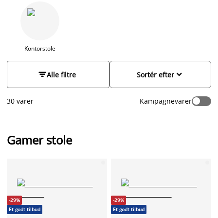
armstøtte og et ryglæn som giver din ryg støtte de rigtige
steder, selv efter mange timers gaming. Mange af vores
gamerstole har en eller to løse puder, for ekstra støtte som
kan reguleres efter behov.
Kontorstole


Alle filtre
Sortér efter
30 varer
Kampagnevarer
Gamer stole
-29%
-29%
Et godt tilbud
Et godt tilbud