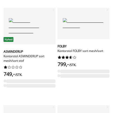
Nyhed
FOLBY
Kontorstol FOLBY sort mesh/sort
ASMINDERUP
Kontorstol ASMINDERUP sort










mesh/sort stof
799,-
/STK.










749,-
/STK.