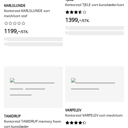
Kontorstol TJELE sort kunstlæder/sort
KARLSLUNDE
Kontorstol KARLSLUNDE sort










mesh/sort stof
1399,-
/STK.










1199,-
/STK.
VARPELEV
Kontorstol VARPELEV sort mesh/sort
TAMDRUP
Kontorstol TAMDRUP memory foam










sort kunstlæder