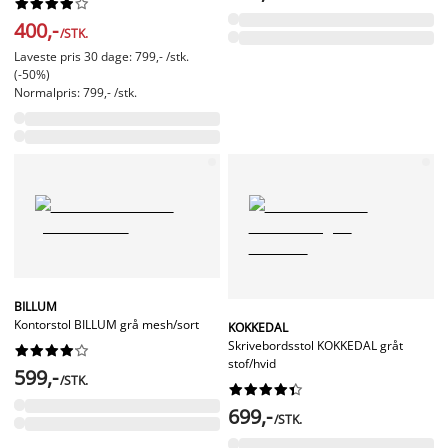










400,-
/STK.
Laveste pris 30 dage: 799,- /stk.
(-50%)
Normalpris: 799,- /stk.
BILLUM
Kontorstol BILLUM grå mesh/sort
KOKKEDAL
Skrivebordsstol KOKKEDAL gråt










stof/hvid
599,-
/STK.










699,-
/STK.