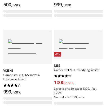
500,-
999,-
/STK.
/STK.
-29%
NIBE
Gamer-stol NIBE hvid/lysegråt stof
VOJENS
Gamer-stol VOJENS sort/blå










kunstlæder/mesh
1000,-
/STK.










Laveste pris 30 dage: 1399,- /stk.
999,-
/STK.
(-29%)
Normalpris: 1399,- /stk.