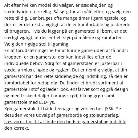
Alt efter hvilken model du vælger, er sædehøjden og
sædedybden forskellig. Så sørg for at måle efter, og vælg den
rette til dig. Der bruges ofte mange timer i gamingstole, og
derfor er det ekstra vigtigt, at de er komfortable og justerede
til brugeren. Hvis du kigger på en gamerstol til børn, er det
særligt vigtigt, at der er helt styr på målene og komforten.
Vælg den rigtige stol til gaming
En af forudsætningerne for at kunne game uden at få ondt i
kroppen, er en gamerstol der kan indstilles efter de
individuelle behov. Sørg for at gamerstolen er justerbar i
sæde, armlæn, højde og ryglæn. Det er nemlig vigtigt at din
gamerstol har den rette siddehøjde og indstilling, så den er
komfortabel for netop dig. Du finder et bredt sortiment af
gamerstole i stof og læder look, ensfarvet sort og grå design
og med friske detaljer i orange, rød, blå og grøn samt
gamerstole med LED-lys.
Køb gamerstole til både teenager og voksen hos JYSK. Se
desuden vores udvalg af
gamerborde
og
stoleunderlag
.
Læs vores tips til at finde den bedste gamerstol og indstille
den korrekt
.