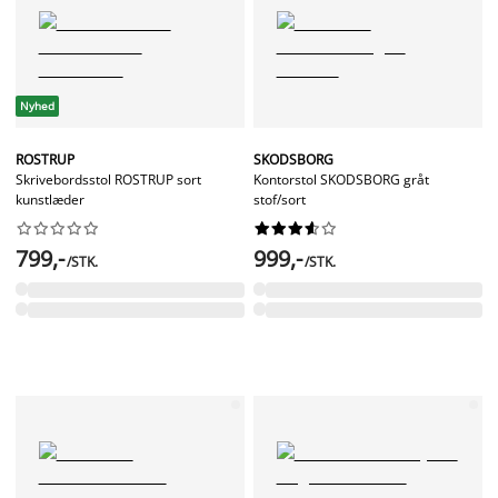
Nyhed
ROSTRUP
SKODSBORG
Skrivebordsstol ROSTRUP sort
Kontorstol SKODSBORG gråt
kunstlæder
stof/sort




















799,-
999,-
/STK.
/STK.