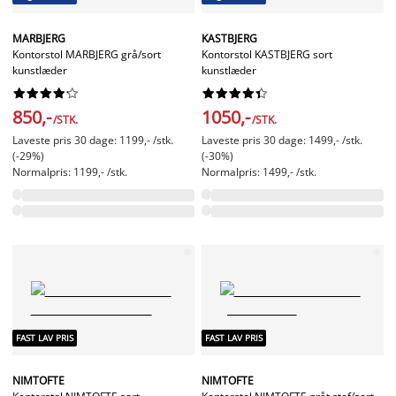
MARBJERG
KASTBJERG
Kontorstol MARBJERG grå/sort
Kontorstol KASTBJERG sort
kunstlæder
kunstlæder




















850,-
1050,-
/STK.
/STK.
Laveste pris 30 dage: 1199,- /stk.
Laveste pris 30 dage: 1499,- /stk.
(-29%)
(-30%)
Normalpris: 1199,- /stk.
Normalpris: 1499,- /stk.
FAST LAV PRIS
FAST LAV PRIS
NIMTOFTE
NIMTOFTE