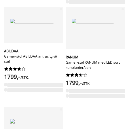
ABILDAA
Gamer-stol ABILDAA antracitgråt
RANUM
stof
Gamer-stol RANUM med LED sort
kunstlæder/sort




















1799,-
/STK.
1799,-
/STK.