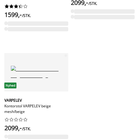
2099,-
/STK.










1599,-
/STK.
Nyhed
VARPELEV
Kontorstol VARPELEV beige
mesh/beige










2099,-
/STK.