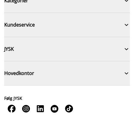

Kategorier

Kundeservice

JYSK

Hovedkontor
Følg JYSK




