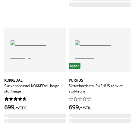
Nyhed
KOKKEDAL
PURHUS
Skrivebordsstol KOKKEDAL beige
Skrivebordsstol PURHUS råhvidt
stof/beige
stof/krom




















699,-
699,-
/STK.
/STK.