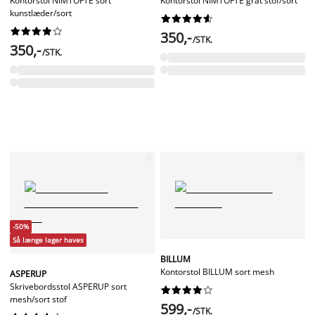
Kontorstol NIMTOFTE sort
Kontorstol NIMTOFTE gråt stof/sort
kunstlæder/sort




















350,-
/STK.
350,-
/STK.
-50%
Så længe lager haves
BILLUM
Kontorstol BILLUM sort mesh
ASPERUP
Skrivebordsstol ASPERUP sort










mesh/sort stof
599,-
/STK.