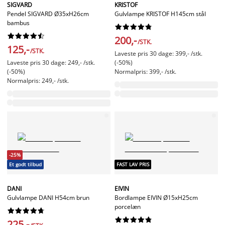
SIGVARD
KRISTOF
Pendel SIGVARD Ø35xH26cm
Gulvlampe KRISTOF H145cm stål
bambus




















200,-
/STK.
125,-
/STK.
Laveste pris 30 dage: 399,- /stk.
Laveste pris 30 dage: 249,- /stk.
(-50%)
(-50%)
Normalpris: 399,- /stk.
Normalpris: 249,- /stk.
-25%
Et godt tilbud
FAST LAV PRIS
DANI
EIVIN
Gulvlampe DANI H54cm brun
Bordlampe EIVIN Ø15xH25cm
porcelæn




















225,-