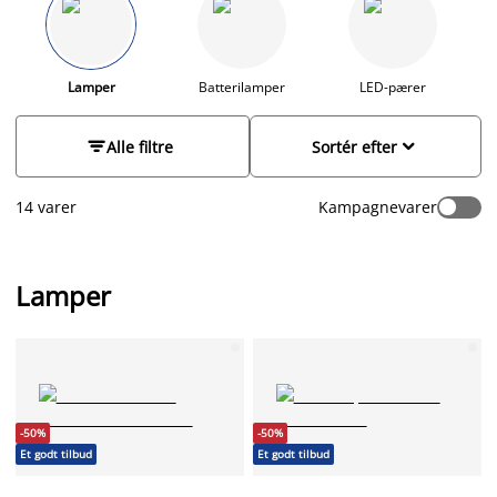
til børneværelset, kan du gå på opdagelse blandt vores
batterilamper
. JYSK har lamper i moderne og klassiske
designs i flotte farver som hvid, sort, grå og natur mm. Gå på
opdagelse i vores sortiment nedenfor og find den lampe, der
Lamper
Batterilamper
LED-pærer
passer bedst til dig og dit hjem.


Alle filtre
Sortér efter
14 varer
Kampagnevarer
Lamper
-50%
-50%
Et godt tilbud
Et godt tilbud