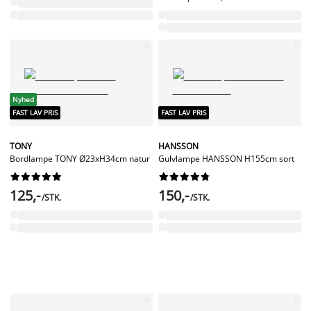
Nyhed
FAST LAV PRIS
FAST LAV PRIS
TONY
HANSSON
Bordlampe TONY Ø23xH34cm natur
Gulvlampe HANSSON H155cm sort




















125,-
150,-
/STK.
/STK.