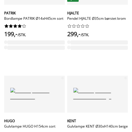
PATRIK
HJALTE
Bordlampe PATRIK Ø14xH45cm sort
Pendel HJALTE Ø35cm børstet krom




















199,-
299,-
/STK.
/STK.
HUGO
KENT
Gulvlampe HUGO H154cm sort
Gulvlampe KENT Ø30xH140cm beige