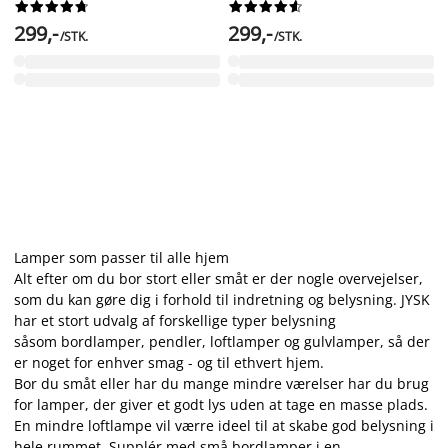




















299,-
299,-
/STK.
/STK.
Lamper som passer til alle hjem
Alt efter om du bor stort eller småt er der nogle overvejelser,
som du kan gøre dig i forhold til indretning og belysning. JYSK
har et stort udvalg af forskellige typer belysning
såsom bordlamper, pendler, loftlamper og gulvlamper, så der
er noget for enhver smag - og til ethvert hjem.
Bor du småt eller har du mange mindre værelser har du brug
for lamper, der giver et godt lys uden at tage en masse plads.
En mindre loftlampe vil værre ideel til at skabe god belysning i
hele rummet. Supplér med små bordlamper i en