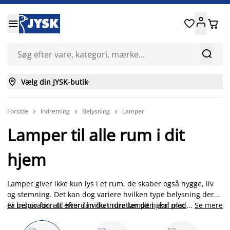






Vælg din JYSK-butik

Forside
Indretning
Belysning
Lamper



Lamper til alle rum i dit
hjem
Lamper giver ikke kun lys i et rum, de skaber også hygge, liv
og stemning. Det kan dog variere hvilken type belysning der
er behov for, alt efter i hvilket rum lampen skal placeres. Find
Få inspiration til hvordan du indretter dit hjem med lamper
...
Se mere
.
din nye loftlampe, bordlampe, gulvlampe, natlampe,
stuelampe eller læselampe hos JYSK. Leder du efter en lampe