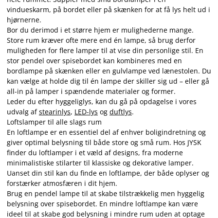
vindueskarm, på bordet eller på skænken for at få lys helt ud i
hjørnerne.
Bor du derimod i et større hjem er mulighederne mange.
Store rum kræver ofte mere end én lampe, så brug derfor
muligheden for flere lamper til at vise din personlige stil. En
stor pendel over spisebordet kan kombineres med en
bordlampe på skænken eller en gulvlampe ved lænestolen. Du
kan vælge at holde dig til én lampe der skiller sig ud – eller gå
all-in på lamper i spændende materialer og former.
Leder du efter hyggeliglys, kan du gå på opdagelse i vores
udvalg af
stearinlys
,
LED-lys
og
duftlys
.
Loftslamper til alle slags rum
En loftlampe er en essentiel del af enhver boligindretning og
giver optimal belysning til både store og små rum. Hos JYSK
finder du loftlamper i et væld af designs, fra moderne
minimalistiske stilarter til klassiske og dekorative lamper.
Uanset din stil kan du finde en loftlampe, der både oplyser og
forstærker atmosfæren i dit hjem.
Brug en pendel lampe til at skabe tilstrækkelig men hyggelig
belysning over spisebordet. En mindre loftlampe kan være
ideel til at skabe god belysning i mindre rum uden at optage