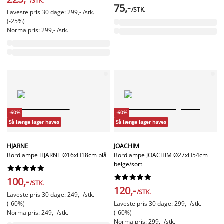
/STK.
75,-
/STK.
Laveste pris 30 dage: 299,- /stk.
(-25%)
Normalpris: 299,- /stk.
-60%
-60%
Så længe lager haves
Så længe lager haves
HJARNE
JOACHIM
Bordlampe HJARNE Ø16xH18cm blå
Bordlampe JOACHIM Ø27xH54cm
beige/sort




















100,-
/STK.
120,-
/STK.
Laveste pris 30 dage: 249,- /stk.
(-60%)
Laveste pris 30 dage: 299,- /stk.
Normalpris: 249,- /stk.
(-60%)
Normalpris: 299,- /stk.