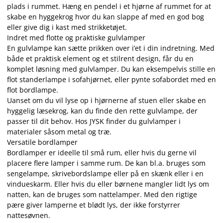
plads i rummet. Hæng en pendel i et hjørne af rummet for at
skabe en hyggekrog hvor du kan slappe af med en god bog
eller give dig i kast med strikketøjet.
Indret med flotte og praktiske gulvlamper
En gulvlampe kan sætte prikken over i’et i din indretning. Med
både et praktisk element og et stilrent design, får du en
komplet løsning med gulvlamper. Du kan eksempelvis stille en
flot standerlampe i sofahjørnet, eller pynte sofabordet med en
flot bordlampe.
Uanset om du vil lyse op i hjørnerne af stuen eller skabe en
hyggelig læsekrog, kan du finde den rette gulvlampe, der
passer til dit behov. Hos JYSK finder du gulvlamper i
materialer såsom metal og træ.
Versatile bordlamper
Bordlamper er ideelle til små rum, eller hvis du gerne vil
placere flere lamper i samme rum. De kan bl.a. bruges som
sengelampe, skrivebordslampe eller på en skænk eller i en
vindueskarm. Eller hvis du eller børnene mangler lidt lys om
natten, kan de bruges som nattelamper. Med den rigtige
pære giver lamperne et blødt lys, der ikke forstyrrer
nattesøvnen.