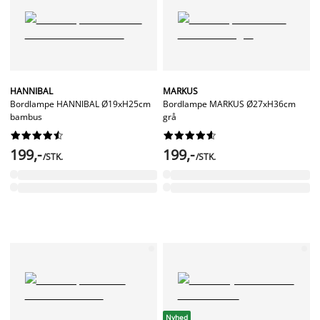
HANNIBAL
MARKUS
Bordlampe HANNIBAL Ø19xH25cm
Bordlampe MARKUS Ø27xH36cm
bambus
grå




















199,-
199,-
/STK.
/STK.
Nyhed