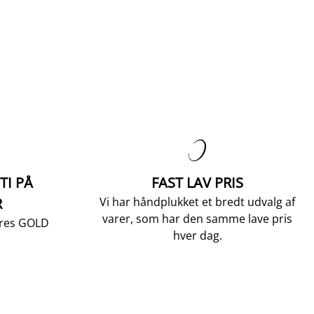

TI PÅ
FAST LAV PRIS
R
Vi har håndplukket et bredt udvalg af
varer, som har den samme lave pris
vores GOLD
hver dag.