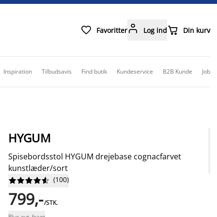



Favoritter
Log ind
Din kurv
Inspiration
Tilbudsavis
Find butik
Kundeservice
B2B Kunde
Job
HYGUM
Spisebordsstol HYGUM drejebase cognacfarvet
kunstlæder/sort
(
100
)










799,-
/STK.
Plus evt. fragt