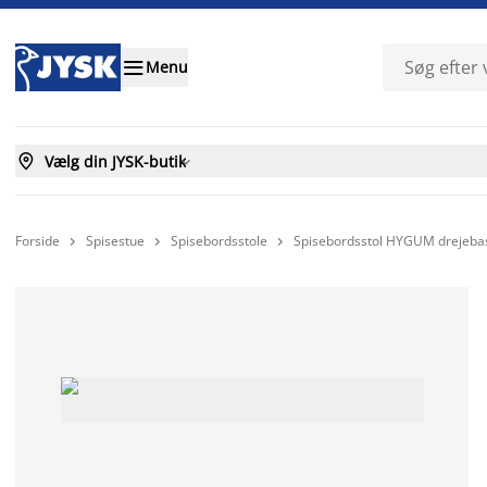

Menu

Vælg din JYSK-butik

Forside
Spisestue
Spisebordsstole
Spisebordsstol HYGUM drejebas


