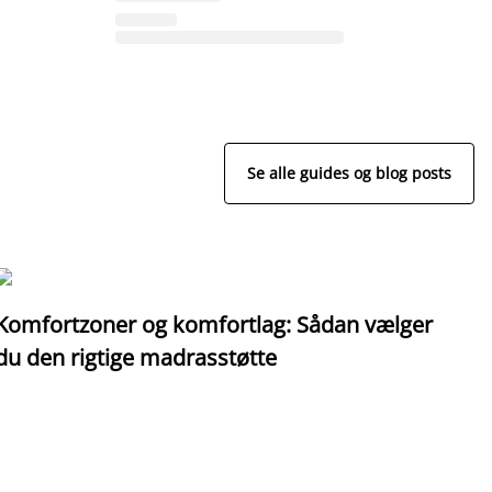
Se alle guides og blog posts
Komfortzoner og komfortlag: Sådan vælger
I
du den rigtige madrasstøtte
o