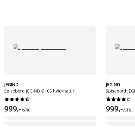
JEGIND
JEGIND
Spisebord JEGIND Ø105 hvid/natur
Spisebord JEG




















999,-
999,-
/STK.
/STK.