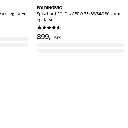
FOLDINGBRO
varm egefarve
Spisebord FOLDINGBRO 75x38/84/130 varm
egefarve










899,-
/STK.