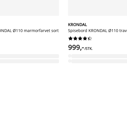
KRONDAL
ONDAL Ø110 marmorfarvet sort
Spisebord KRONDAL Ø110 trave










999,-
/STK.