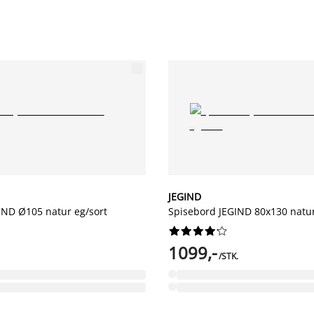
JEGIND
IND Ø105 natur eg/sort
Spisebord JEGIND 80x130 natur










1099,-
/STK.