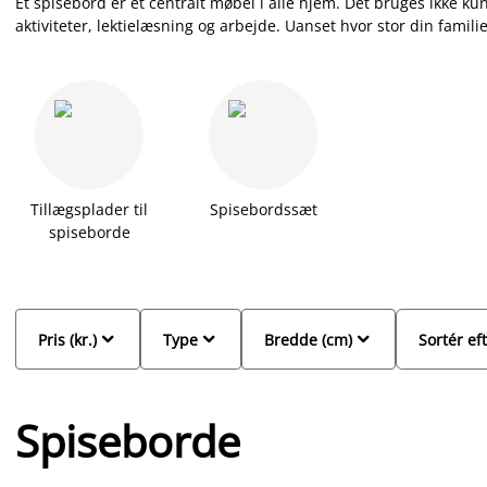
Et spisebord er et centralt møbel i alle hjem. Det bruges ikke kun 
aktiviteter, lektielæsning og arbejde. Uanset hvor stor din famili
falder i din smag, har den rette størrelse, og som passer ind i di
rundt spisebord alt efter behov. Husk især at vælge spisebord eft
kommer til at stå for tæt. Hvis du ind imellem får brug for at ud
købe et bord med udtræk eller
tillægsplader
. Se også vores udva
Tillægsplader til
Spisebordssæt
spiseborde



Pris (kr.)
Type
Bredde (cm)
Sortér ef
Spiseborde