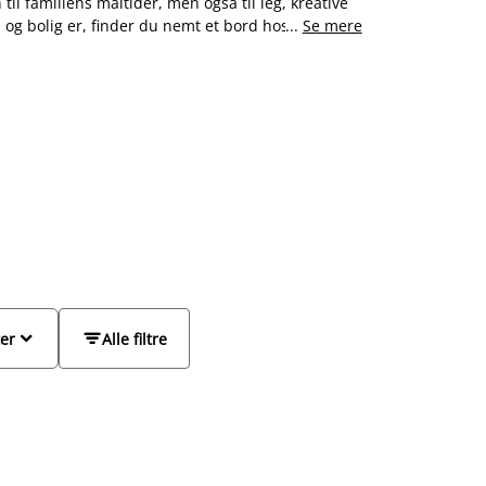
til familiens måltider, men også til leg, kreative
e og bolig er, finder du nemt et bord hos JYSK, der
...
Se mere
n indretning. Vælg et rektangulært, ovalt eller
er det rum det skal stå i, så møblerne ikke
vide spisepladsen til gæster, kan du med fordel
lg af
spisebordsstole
og
spisebordssæt
.


ter
Alle filtre