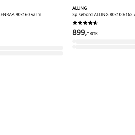
ALLING
BENRAA 90x160 varm
Spisebord ALLING 80x100/163 










899,-
/STK.
.