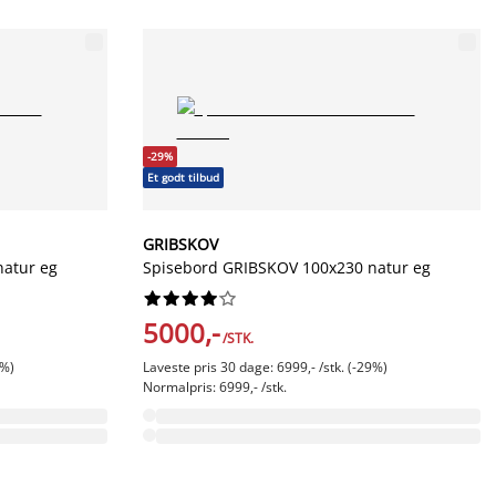
-29%
Et godt tilbud
GRIBSKOV
atur eg
Spisebord GRIBSKOV 100x230 natur eg










5000,-
/STK.
0%)
Laveste pris 30 dage: 6999,- /stk. (-29%)
Normalpris: 6999,- /stk.