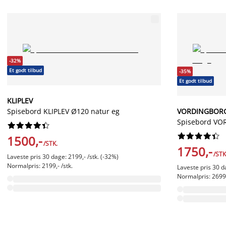
-32%
Et godt tilbud
-35%
Et godt tilbud
KLIPLEV
Spisebord KLIPLEV Ø120 natur eg
VORDINGBOR
Spisebord VO




















1500,-
/STK.
1750,-
/STK
Laveste pris 30 dage: 2199,- /stk. (-32%)
Normalpris: 2199,- /stk.
Laveste pris 30 d
Normalpris: 2699,