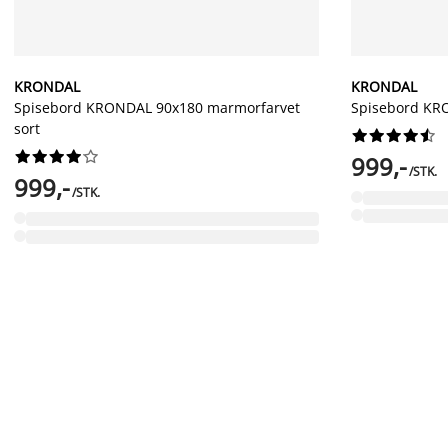
KRONDAL
KRONDAL
Spisebord KRONDAL 90x180 marmorfarvet
Spisebord KR
sort




















999,-
/STK.
999,-
/STK.