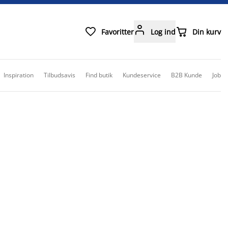



Favoritter
Log ind
Din kurv
Inspiration
Tilbudsavis
Find butik
Kundeservice
B2B Kunde
Job