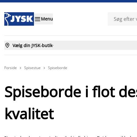

Menu

Vælg din JYSK-butik

Forside
Spisestue
Spiseborde


Spiseborde i flot d
kvalitet