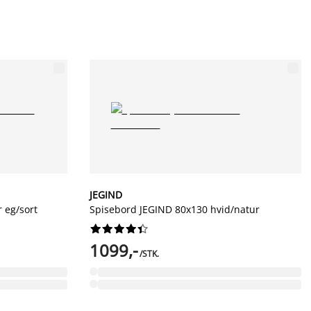
JEGIND
 eg/sort
Spisebord JEGIND 80x130 hvid/natur










1099,-
/STK.