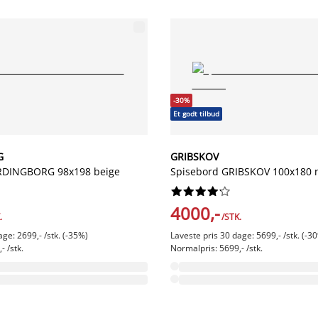
-30%
Et godt tilbud
G
GRIBSKOV
RDINGBORG 98x198 beige
Spisebord GRIBSKOV 100x180 n










4000,-
.
/STK.
age: 2699,- /stk. (-35%)
Laveste pris 30 dage: 5699,- /stk. (-3
- /stk.
Normalpris: 5699,- /stk.