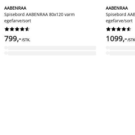
AABENRAA
AABENRAA
Spisebord AABENRAA 80x120 varm
Spisebord AA
egefarve/sort
egefarve/sort




















799,-
1099,-
/STK.
/STK