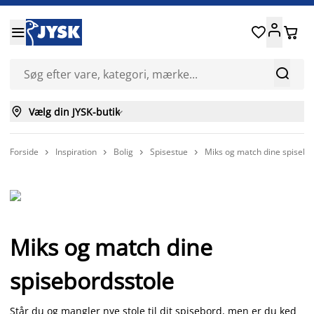






Vælg din JYSK-butik

Forside
Inspiration
Bolig
Spisestue
Miks og match dine spisebo




Miks og match dine
spisebordsstole
Står du og mangler nye stole til dit spisebord, men er du ked