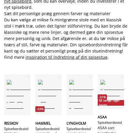
nyt spisebord
, som du kan overveje, inden du investerer i et
nyt spisebord.
Sæt dit personlige præg gennem farver og materialer
Du kan vælge at mikse fx mintgrønne stole med en klassisk
stol i mørk træ, uden det ligner stilforvirring. Du kan bryde de
klassiske og mere rene linjer, og dermed gøre din spisestue
mere personlig og unik. Det afgørende er, at du tør mikse på
tværs af stil, farve og materialer. Din spisebordsindretning får
kant og du sætter et personligt præg på din stueindretning!
Find mere
inspiration til indretning af din spisestue
.
-31%
Så længe lager
haves
-33%
ASAA
Spisebordsstol
RISSKOV
HAMMEL
LYNGHOLM
ASAA sort
Spisebordsstol
Spisebordsstol
Spisebordsstol