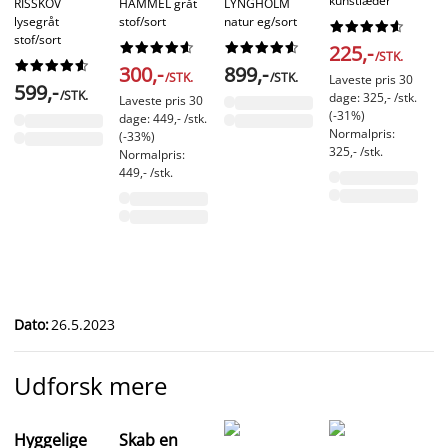
kunstlæder
RISSKOV
HAMMEL gråt
LYNGHOLM
lysegråt
stof/sort
natur eg/sort










stof/sort




















225,-
/STK.










300,-
899,-
/STK.
/STK.
Laveste pris 30
599,-
/STK.
dage: 325,- /stk.
Laveste pris 30
(-31%)
dage: 449,- /stk.
Normalpris:
(-33%)
325,- /stk.
Normalpris:
449,- /stk.
Dato
:
26.5.2023
Udforsk mere
Hyggelige
Skab en