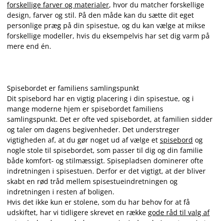
forskellige farver og materialer
, hvor du matcher forskellige
design, farver og stil. På den måde kan du sætte dit eget
personlige præg på din spisestue, og du kan vælge at mikse
forskellige modeller, hvis du eksempelvis har set dig varm på
mere end én.
Spisebordet er familiens samlingspunkt
Dit spisebord har en vigtig placering i din spisestue, og i
mange moderne hjem er spisebordet familiens
samlingspunkt. Det er ofte ved spisebordet, at familien sidder
og taler om dagens begivenheder. Det understreger
vigtigheden af, at du gør noget ud af vælge et
spisebord
og
nogle stole til spisebordet, som passer til dig og din familie
både komfort- og stilmæssigt. Spisepladsen dominerer ofte
indretningen i spisestuen. Derfor er det vigtigt, at der bliver
skabt en rød tråd mellem spisestueindretningen og
indretningen i resten af boligen.
Hvis det ikke kun er stolene, som du har behov for at få
udskiftet, har vi tidligere skrevet en række
gode råd til valg af