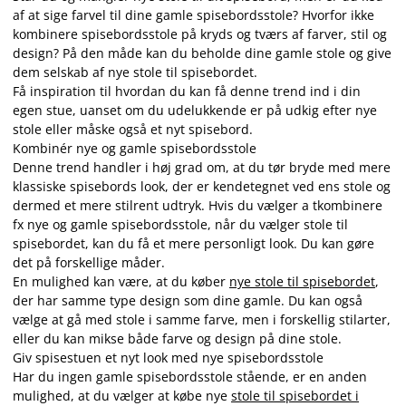
af at sige farvel til dine gamle spisebordsstole? Hvorfor ikke
kombinere spisebordsstole på kryds og tværs af farver, stil og
design? På den måde kan du beholde dine gamle stole og give
dem selskab af nye stole til spisebordet.
Få inspiration til hvordan du kan få denne trend ind i din
egen stue, uanset om du udelukkende er på udkig efter nye
stole eller måske også et nyt spisebord.
Kombinér nye og gamle spisebordsstole
Denne trend handler i høj grad om, at du tør bryde med mere
klassiske spisebords look, der er kendetegnet ved ens stole og
dermed et mere stilrent udtryk. Hvis du vælger a tkombinere
fx nye og gamle spisebordsstole, når du vælger stole til
spisebordet, kan du få et mere personligt look. Du kan gøre
det på forskellige måder.
En mulighed kan være, at du køber
nye stole til spisebordet
,
der har samme type design som dine gamle. Du kan også
vælge at gå med stole i samme farve, men i forskellig stilarter,
eller du kan mikse både farve og design på dine stole.
Giv spisestuen et nyt look med nye spisebordsstole
Har du ingen gamle spisebordsstole stående, er en anden
mulighed, at du vælger at købe nye
stole til spisebordet i