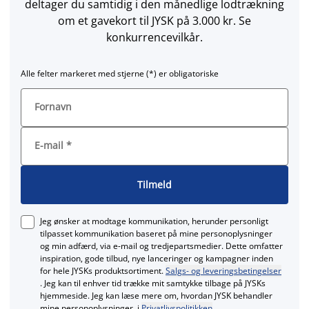
deltager du samtidig i den månedlige lodtrækning
om et gavekort til JYSK på 3.000 kr. Se
konkurrencevilkår.
Alle felter markeret med stjerne (*) er obligatoriske
Fornavn
E-mail
*
Tilmeld
Jeg ønsker at modtage kommunikation, herunder personligt
tilpasset kommunikation baseret på mine personoplysninger
og min adfærd, via e‑mail og tredjepartsmedier. Dette omfatter
inspiration, gode tilbud, nye lanceringer og kampagner inden
for hele JYSKs produktsortiment.
Salgs- og leveringsbetingelser
. Jeg kan til enhver tid trække mit samtykke tilbage på JYSKs
hjemmeside. Jeg kan læse mere om, hvordan JYSK behandler
mine personoplysninger, i
Privatlivspolitikken
.