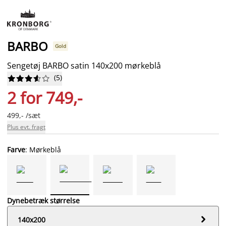
BARBO
Gold
Sengetøj BARBO satin 140x200 mørkeblå
(
5
)










2 for 749,-
499,- /sæt
Plus evt. fragt
Farve
: Mørkeblå
Dynebetræk størrelse

140x200