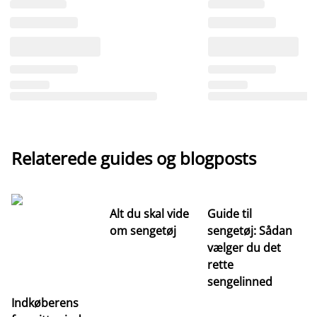
Relaterede guides og blogposts
Alt du skal vide
Guide til
S
om sengetøj
sengetøj: Sådan
st
vælger du det
hv
rette
ri
sengelinned
Indkøberens