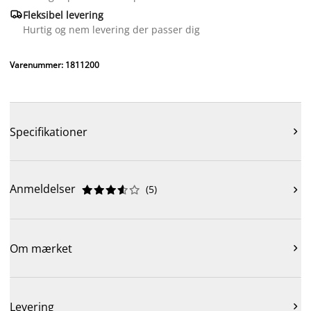

Fleksibel levering
Hurtig og nem levering der passer dig
Varenummer: 1811200
Specifikationer

Anmeldelser
(
5
)











Om mærket

Levering
