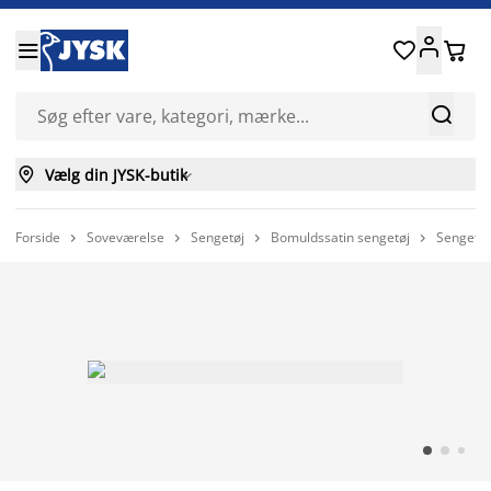






Vælg din JYSK-butik

Forside
Soveværelse
Sengetøj
Bomuldssatin sengetøj
Sengetøj



