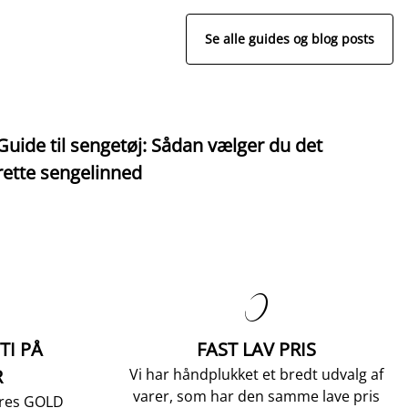
Se alle guides og blog posts
Guide til sengetøj: Sådan vælger du det
S
rette sengelinned

TI PÅ
FAST LAV PRIS
R
Vi har håndplukket et bredt udvalg af
varer, som har den samme lave pris
vores GOLD