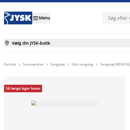

Menu

Vælg din JYSK-butik

Forside
Soveværelse
Sengetøj
Glat sengetøj
Sengetøj WENCHE 




Så længe lager haves