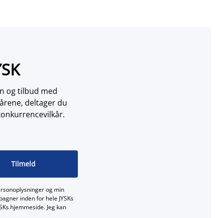
YSK
on og tilbud med
årene, deltager du
konkurrencevilkår.
Tilmeld
ersonoplysninger og min
mpagner inden for hele JYSKs
JYSKs hjemmeside. Jeg kan