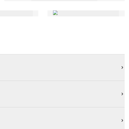


