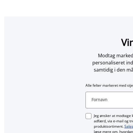
Vi
Modtag markedsf
personaliseret in
samtidig i den må
Alle felter markeret med stje
Fornavn
Jeg ønsker at modtage 
adfærd, via e‑mail og t
produktsortiment.
Salgs
læse mere om, hvordan 