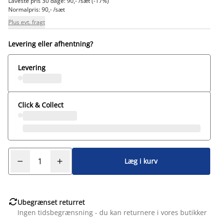
Laveste pris 30 dage: 90,- /sæt (-17%)
Normalpris: 90,- /sæt
Plus evt. fragt
Levering eller afhentning?
Levering
Click & Collect
Læg i kurv

Ubegrænset returret
Ingen tidsbegrænsning - du kan returnere i vores butikker