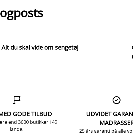
logposts
Alt du skal vide om sengetøj


 MED GODE TILBUD
UDVIDET GARAN
ere end 3600 butikker i 49
MADRASSE
lande.
25 års garanti på alle 