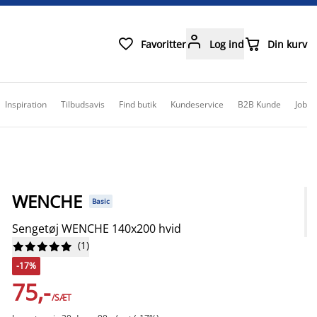



Favoritter
Log ind
Din kurv
Inspiration
Tilbudsavis
Find butik
Kundeservice
B2B Kunde
Job
WENCHE
Basic
Sengetøj WENCHE 140x200 hvid
(
1
)










-17%
75,-
/SÆT