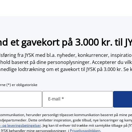
nd et gavekort på 3.000 kr. til J
øring fra JYSK med bl.a. nyheder, konkurrencer, inspirati
dhold baseret på dine personoplysninger. Accepterer du vilk
nedlige lodtrækning om et gavekort til JYSK på 3.000 kr. Se 
rne (*) er obligatoriske
E-mail
*
kommunikation, herunder personligt tilpasset kommunikation baseret på mine p
redjepartsmedier. Dette omfatter inspiration, gode tilbud, nye lanceringer og ka
- og leveringsbetingelser
. Jeg kan til enhver tid trække mit samtykke tilbage på 
JYSK behandler mine personoplysninger, i
Privatlivspolitikken
.