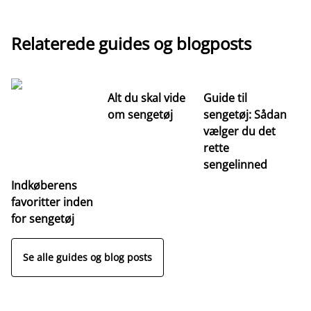
Relaterede guides og blogposts
Alt du skal vide
Guide til
S
om sengetøj
sengetøj: Sådan
st
vælger du det
hv
rette
ri
sengelinned
Indkøberens
favoritter inden
for sengetøj
Se alle guides og blog posts