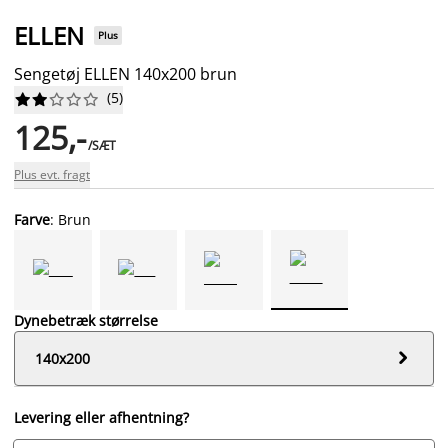
ELLEN
Plus
Sengetøj ELLEN 140x200 brun
(
5
)










125,-
/SÆT
Plus evt. fragt
Farve
: Brun
Dynebetræk størrelse

140x200
Levering eller afhentning?