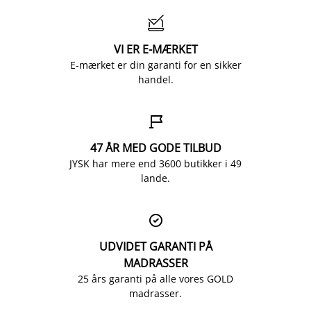

VI ER E-MÆRKET
E-mærket er din garanti for en sikker
handel.

47 ÅR MED GODE TILBUD
JYSK har mere end 3600 butikker i 49
lande.

UDVIDET GARANTI PÅ
MADRASSER
25 års garanti på alle vores GOLD
madrasser.