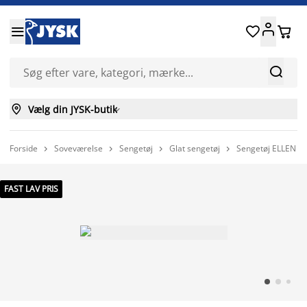






Vælg din JYSK-butik

Forside
Soveværelse
Sengetøj
Glat sengetøj
Sengetøj ELLEN 1




FAST LAV PRIS