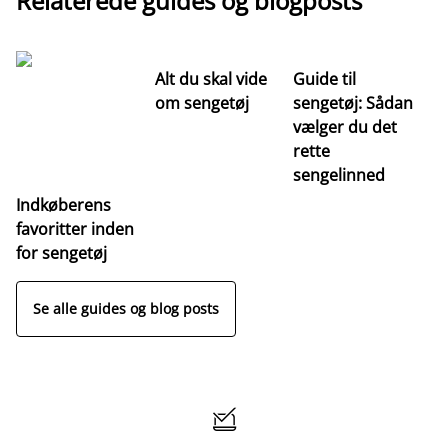
Relaterede guides og blogposts
Alt du skal vide
Guide til
S
om sengetøj
sengetøj: Sådan
st
vælger du det
hv
rette
ri
sengelinned
Indkøberens
favoritter inden
for sengetøj
Se alle guides og blog posts
