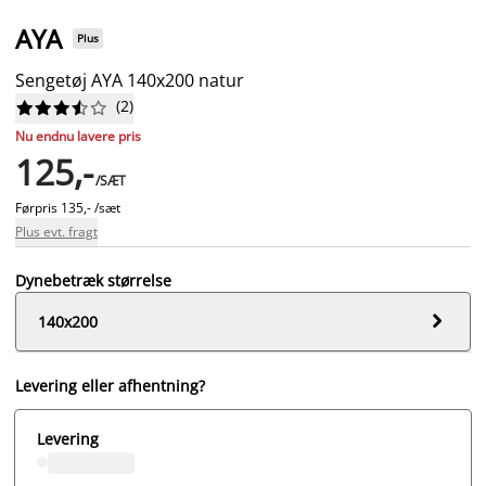
AYA
Plus
Sengetøj AYA 140x200 natur
(
2
)










Nu endnu lavere pris
125,-
/SÆT
Førpris
135,- /sæt
Plus evt. fragt
Dynebetræk størrelse

140x200
Levering eller afhentning?
Levering