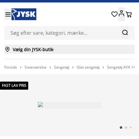






Vælg din JYSK-butik

Forside
Soveværelse
Sengetøj
Glat sengetøj
Sengetøj AYA 140




FAST LAV PRIS