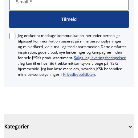
E-mail
*
Tilmeld
Jeg ønsker at modtage kommunikation, herunder personligt
tilpasset kommunikation baseret på mine personoplysninger
og min adfærd, via e‑mail og tredjepartsmedier. Dette omfatter
inspiration, gode tilbud, nye lanceringer og kampagner inden
for hele JYSKs produktsortiment.
Salgs- og leveringsbetingelser
. Jeg kan til enhver tid trække mit samtykke tilbage på JYSKs
hjemmeside. Jeg kan læse mere om, hvordan JYSK behandler
mine personoplysninger, i
Privatlivspolitikken
.

Kategorier