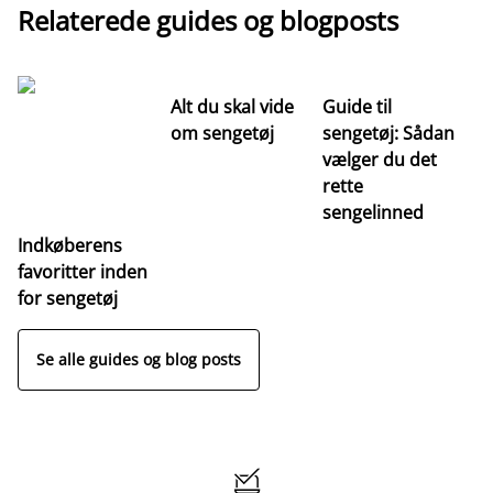
Relaterede guides og blogposts
Alt du skal vide
Guide til
S
om sengetøj
sengetøj: Sådan
st
vælger du det
hv
rette
ri
sengelinned
Indkøberens
favoritter inden
for sengetøj
Se alle guides og blog posts
