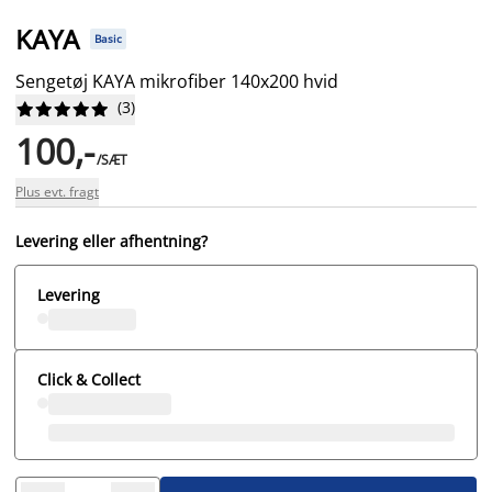
KAYA
Basic
Sengetøj KAYA mikrofiber 140x200 hvid
(
3
)










100,-
/SÆT
Plus evt. fragt
Levering eller afhentning?
Levering
Click & Collect