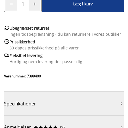
Læg i kurv

Ubegrænset returret
Ingen tidsbegrænsning - du kan returnere i vores butikker

Prissikkerhed
30 dages prissikkerhed på alle varer

Fleksibel levering
Hurtig og nem levering der passer dig
Varenummer: 7399400
Specifikationer

Anmeldelser
(
3
)










