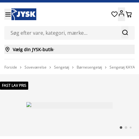






Vælg din JYSK-butik

Forside
Soveværelse
Sengetøj
Børnesengetøj
Sengetøj KAYA m




FAST LAV PRIS