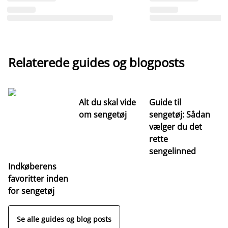
Relaterede guides og blogposts
Alt du skal vide
Guide til
S
om sengetøj
sengetøj: Sådan
st
vælger du det
hv
rette
ri
sengelinned
Indkøberens
favoritter inden
for sengetøj
Se alle guides og blog posts