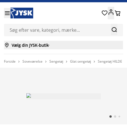






Vælg din JYSK-butik

Forside
Soveværelse
Sengetøj
Glat sengetøj
Sengetøj HILDE pe



