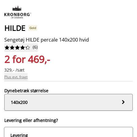
HILDE
Gold
Sengetøj HILDE percale 140x200 hvid
(
6
)










2 for 469,-
329,- /sæt
Plus evt. fragt
Dynebetræk størrelse

140x200
Levering eller afhentning?
Levering