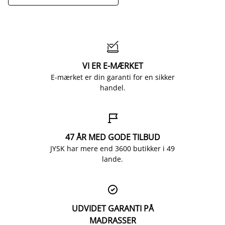

VI ER E-MÆRKET
E-mærket er din garanti for en sikker
handel.

47 ÅR MED GODE TILBUD
JYSK har mere end 3600 butikker i 49
lande.

UDVIDET GARANTI PÅ
MADRASSER