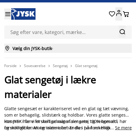






Vælg din JYSK-butik

Forside
Soveværelse
Sengetøj
Glat sengetøj



Glat sengetøj i lækre
materialer
Glatte sengesæt er karakteriseret ved en glat og tæt vævning,
som er behagelig, slidstærk og holdbar. Vores glatte sengesæt
kommer i flere forskellige materialer som 100% bomuld, hør
Hos JYSK har vi et stort udvalg af sengetøj og sengesæt i
og mikrofiber. Materialerne behandles på forskellige måder,
forskellige farver og materialer. Er du i tvivl om hvilket
...
Se mere
for at opnå forskellige looks på sengesættene. Her kan vores
materiale, du skal vælge?
Læs mere om sengetøj og materialer