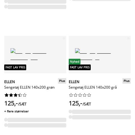
Nyhed
FAST LAV PRIS
FAST LAV PRIS
Plus
Plus
ELLEN
ELLEN
Sengetøj ELLEN 140x200 grøn
Sengetøj ELLEN 140x200 grå




















125,-
125,-
/SÆT
/SÆT
+ flere størrelser