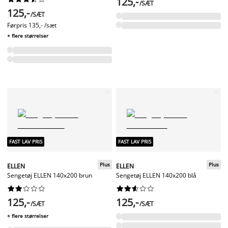
125,-
/SÆT
125,-
/SÆT
Førpris
135,- /sæt
+ flere størrelser
FAST LAV PRIS
FAST LAV PRIS
Plus
Plus
ELLEN
ELLEN
Sengetøj ELLEN 140x200 brun
Sengetøj ELLEN 140x200 blå




















125,-
125,-
/SÆT
/SÆT
+ flere størrelser