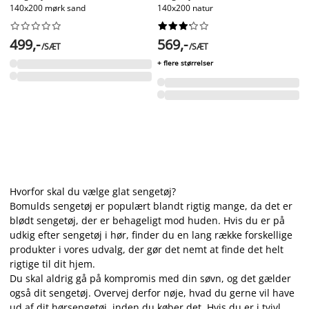
140x200 mørk sand
140x200 natur




















499,-
569,-
/SÆT
/SÆT
+ flere størrelser
Hvorfor skal du vælge glat sengetøj?
Bomulds sengetøj er populært blandt rigtig mange, da det er
blødt sengetøj, der er behageligt mod huden. Hvis du er på
udkig efter sengetøj i hør, finder du en lang række forskellige
produkter i vores udvalg, der gør det nemt at finde det helt
rigtige til dit hjem.
Du skal aldrig gå på kompromis med din søvn, og det gælder
også dit sengetøj. Overvej derfor nøje, hvad du gerne vil have
ud af dit hørsengetøj, inden du køber det. Hvis du er i tvivl,