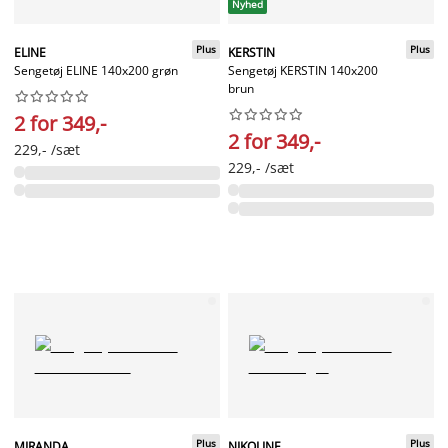
Nyhed
Plus
Plus
ELINE
KERSTIN
Sengetøj ELINE 140x200 grøn
Sengetøj KERSTIN 140x200
brun




















2 for 349,-
2 for 349,-
229,- /sæt
229,- /sæt
Plus
Plus
MIRANDA
NIKOLINE