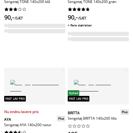
Sengetøj TONE 140x200 blå
Sengetøj TONE 140x200 grøn




















90,-
90,-
/SÆT
/SÆT
+ flere størrelser
Nyhed
FAST LAV PRIS
FAST LAV PRIS
Nu endnu lavere pris
Plus
BRITTA
Sengetøj BRITTA 140x200 lilla
Plus
AYA
Sengetøj AYA 140x200 natur



















