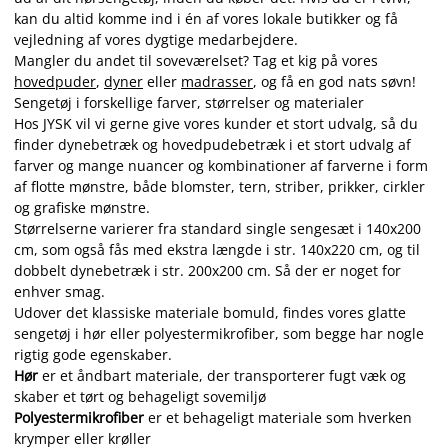
kan du altid komme ind i én af vores lokale butikker og få
vejledning af vores dygtige medarbejdere.
Mangler du andet til soveværelset? Tag et kig på vores
hovedpuder
,
dyner
eller
madrasser
, og få en god nats søvn!
Sengetøj i forskellige farver, størrelser og materialer
Hos JYSK vil vi gerne give vores kunder et stort udvalg, så du
finder dynebetræk og hovedpudebetræk i et stort udvalg af
farver og mange nuancer og kombinationer af farverne i form
af flotte mønstre, både blomster, tern, striber, prikker, cirkler
og grafiske mønstre.
Størrelserne varierer fra standard single sengesæt i 140x200
cm, som også fås med ekstra længde i str. 140x220 cm, og til
dobbelt dynebetræk i str. 200x200 cm. Så der er noget for
enhver smag.
Udover det klassiske materiale bomuld, findes vores glatte
sengetøj i hør eller polyestermikrofiber, som begge har nogle
rigtig gode egenskaber.
Hør
er et åndbart materiale, der transporterer fugt væk og
skaber et tørt og behageligt sovemiljø
Polyestermikrofiber
er et behageligt materiale som hverken
krymper eller krøller