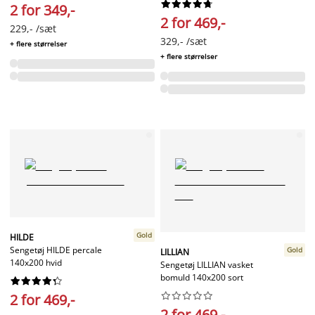










2 for 349,-
2 for 469,-
229,- /sæt
329,- /sæt
+ flere størrelser
+ flere størrelser
Gold
HILDE
Sengetøj HILDE percale
Gold
LILLIAN
140x200 hvid
Sengetøj LILLIAN vasket
bomuld 140x200 sort




















2 for 469,-
2 for 469,-