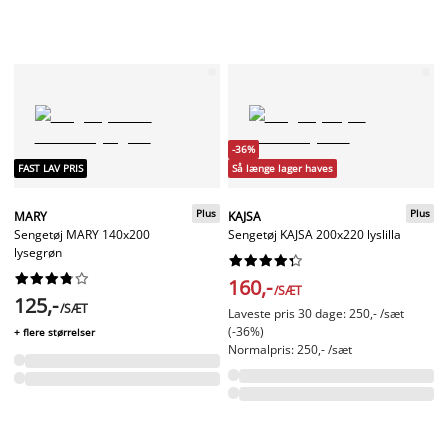
-36%
FAST LAV PRIS
Så længe lager haves
Plus
Plus
MARY
KAJSA
Sengetøj MARY 140x200
Sengetøj KAJSA 200x220 lyslilla
lysegrøn




















160,-
/SÆT
125,-
/SÆT
Laveste pris 30 dage: 250,- /sæt
(-36%)
+ flere størrelser
Normalpris: 250,- /sæt