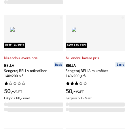
FAST LAV PRIS
FAST LAV PRIS
Nu endnu lavere pris
Nu endnu lavere pris
Basic
Basic
BELLA
BELLA
Sengetøj BELLA mikrofiber
Sengetøj BELLA mikrofiber
140x200 blå
140x200 grå




















50,-
50,-
/SÆT
/SÆT
Førpris
60,- /sæt
Førpris
60,- /sæt