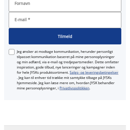
Fornavn
E-mail
*
Tilmeld
Jeg ønsker at modtage kommunikation, herunder personligt
tilpasset kommunikation baseret på mine personoplysninger
og min adfærd, via e‑mail og tredjepartsmedier. Dette omfatter
inspiration, gode tilbud, nye lanceringer og kampagner inden
for hele JYSKs produktsortiment.
Salgs- og leveringsbetingelser
. Jeg kan til enhver tid trække mit samtykke tilbage på JYSKs
hjemmeside. Jeg kan læse mere om, hvordan JYSK behandler
mine personoplysninger, i
Privatlivspolitikken
.