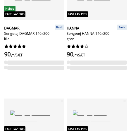
Nyhed
FAST LAV PRIS
FAST LAV PRIS
Basic
Basic
DAGMAR
HANNA
Sengetøj DAGMAR 140x200
Sengetøj HANNA 140x200
lilla
grøn




















90,-
90,-
/SÆT
/SÆT
FAST LAV PRIS
FAST LAV PRIS