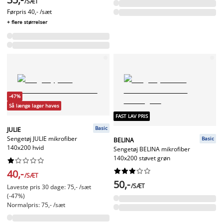
/SÆT
Førpris
40,- /sæt
+ flere størrelser
-47%
Så længe lager haves
FAST LAV PRIS
Basic
JULIE
Sengetøj JULIE mikrofiber
Basic
BELINA
140x200 hvid
Sengetøj BELINA mikrofiber
140x200 støvet grøn




















40,-
/SÆT
50,-
/SÆT
Laveste pris 30 dage: 75,- /sæt
(-47%)
Normalpris: 75,- /sæt