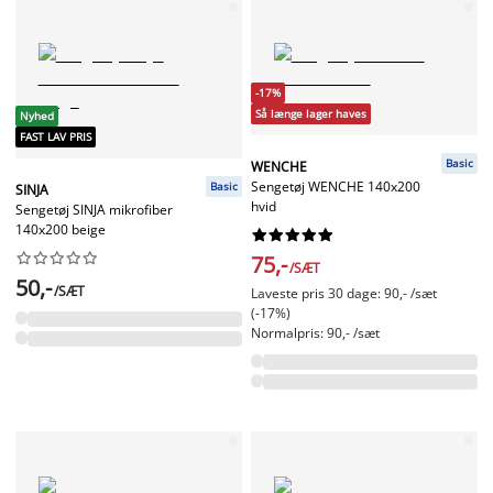
-17%
Så længe lager haves
Nyhed
FAST LAV PRIS
Basic
WENCHE
Sengetøj WENCHE 140x200
Basic
SINJA
hvid
Sengetøj SINJA mikrofiber
140x200 beige




















75,-
/SÆT
50,-
/SÆT
Laveste pris 30 dage: 90,- /sæt
(-17%)
Normalpris: 90,- /sæt