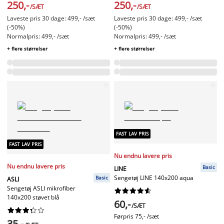
250,-
250,-
/SÆT
/SÆT
Laveste pris 30 dage: 499,- /sæt
Laveste pris 30 dage: 499,- /sæt
(-50%)
(-50%)
Normalpris: 499,- /sæt
Normalpris: 499,- /sæt
+ flere størrelser
+ flere størrelser
FAST LAV PRIS
FAST LAV PRIS
Nu endnu lavere pris
Nu endnu lavere pris
Basic
LINE
Sengetøj LINE 140x200 aqua
Basic
ASLI
Sengetøj ASLI mikrofiber










140x200 støvet blå
60,-
/SÆT










Førpris
75,- /sæt
35,-