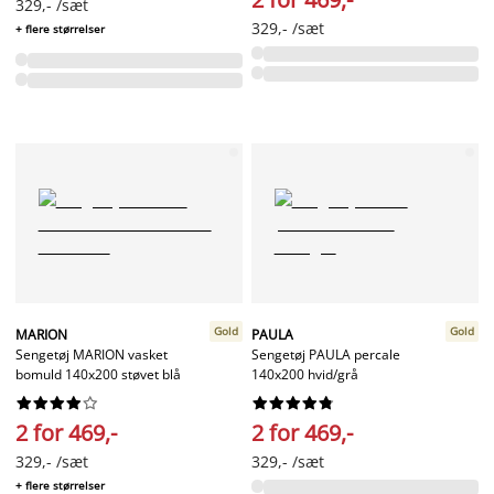
329,- /sæt
329,- /sæt
+ flere størrelser
Gold
Gold
MARION
PAULA
Sengetøj MARION vasket
Sengetøj PAULA percale
bomuld 140x200 støvet blå
140x200 hvid/grå




















2 for 469,-
2 for 469,-
329,- /sæt
329,- /sæt
+ flere størrelser