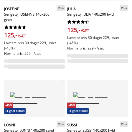
Plus
Plus
JOSEFINE
JULIA
Sengetøj JOSEFINE 140x200
Sengetøj JULIA 140x200 hvid
grøn




















125,-
/SÆT
125,-
/SÆT
Laveste pris 30 dage: 229,- /sæt
Laveste pris 30 dage: 229,- /sæt
(-45%)
(-45%)
Normalpris: 229,- /sæt
Normalpris: 229,- /sæt
-45%
-45%
Et godt tilbud
Et godt tilbud
Plus
Plus
LONNI
SUSSI
Sengetøj LONNI 140x200 sand
Sengetøj SUSSI 140x200 hvid