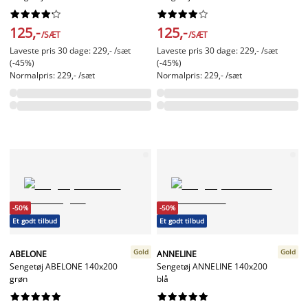




















125,-
125,-
/SÆT
/SÆT
Laveste pris 30 dage: 229,- /sæt
Laveste pris 30 dage: 229,- /sæt
(-45%)
(-45%)
Normalpris: 229,- /sæt
Normalpris: 229,- /sæt
-50%
-50%
Et godt tilbud
Et godt tilbud
Gold
Gold
ABELONE
ANNELINE
Sengetøj ABELONE 140x200
Sengetøj ANNELINE 140x200
grøn
blå



















