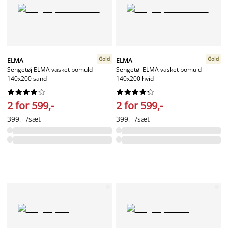
Gold
Gold
ELMA
ELMA
Sengetøj ELMA vasket bomuld
Sengetøj ELMA vasket bomuld
140x200 sand
140x200 hvid




















2 for 599,-
2 for 599,-
399,- /sæt
399,- /sæt