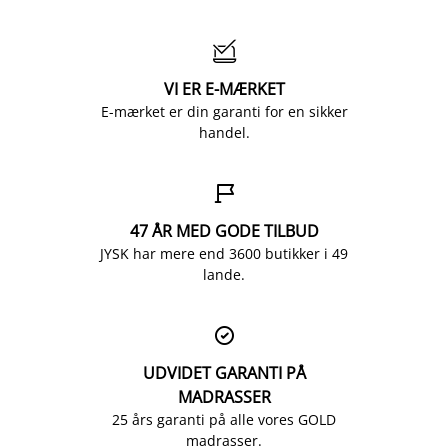

VI ER E-MÆRKET
E-mærket er din garanti for en sikker
handel.

47 ÅR MED GODE TILBUD
JYSK har mere end 3600 butikker i 49
lande.

UDVIDET GARANTI PÅ
MADRASSER
25 års garanti på alle vores GOLD
madrasser.