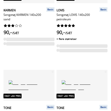
Basic
Basic
KARMEN
LOVIS
Sengetøj KARMEN 140x200
Sengetøj LOVIS 140x200
sand
petroleum




















90,-
90,-
/SÆT
/SÆT
+ flere størrelser
FAST LAV PRIS
FAST LAV PRIS
Basic
Basic
TONE
TONE