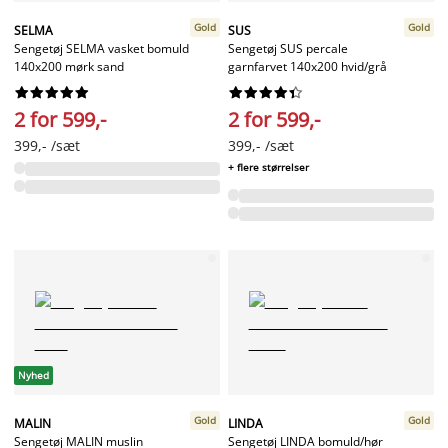
Gold
Gold
SELMA
SUS
Sengetøj SELMA vasket bomuld
Sengetøj SUS percale
140x200 mørk sand
garnfarvet 140x200 hvid/grå




















2 for 599,-
2 for 599,-
399,- /sæt
399,- /sæt
+ flere størrelser
Nyhed
Gold
Gold
MALIN
LINDA
Sengetøj MALIN muslin
Sengetøj LINDA bomuld/hør