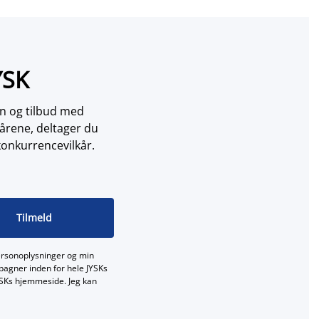
YSK
on og tilbud med
årene, deltager du
konkurrencevilkår.
Tilmeld
ersonoplysninger og min
mpagner inden for hele JYSKs
JYSKs hjemmeside. Jeg kan