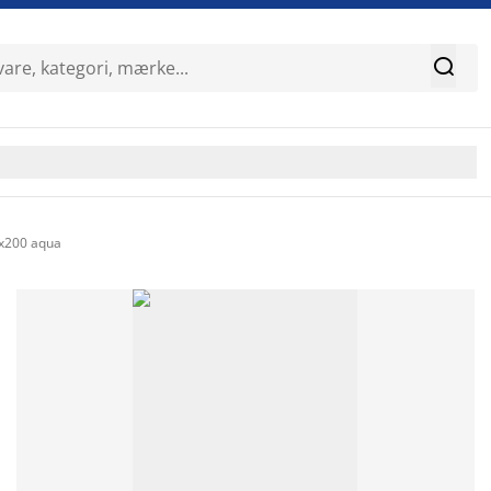

0x200 aqua