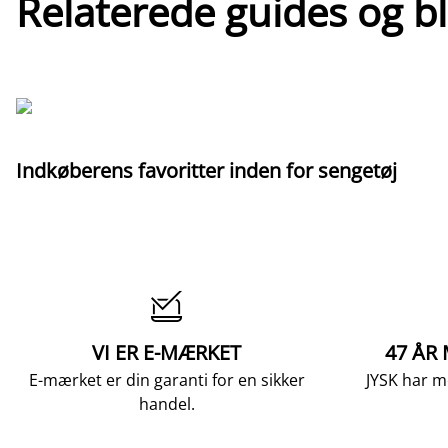
Relaterede guides og b
Indkøberens favoritter inden for sengetøj

VI ER E-MÆRKET
47 ÅR
E-mærket er din garanti for en sikker
JYSK har m
handel.