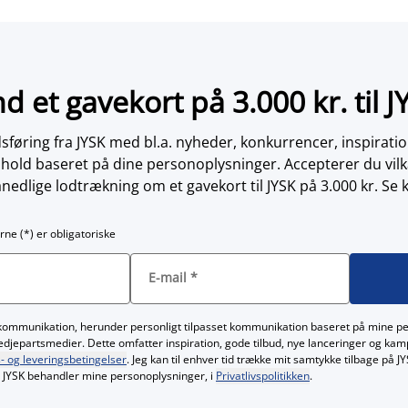
nd et gavekort på 3.000 kr. til J
øring fra JYSK med bl.a. nyheder, konkurrencer, inspirati
dhold baseret på dine personoplysninger. Accepterer du vilk
nedlige lodtrækning om et gavekort til JYSK på 3.000 kr. Se 
rne (*) er obligatoriske
E-mail
*
kommunikation, herunder personligt tilpasset kommunikation baseret på mine p
redjepartsmedier. Dette omfatter inspiration, gode tilbud, nye lanceringer og ka
- og leveringsbetingelser
. Jeg kan til enhver tid trække mit samtykke tilbage på 
JYSK behandler mine personoplysninger, i
Privatlivspolitikken
.