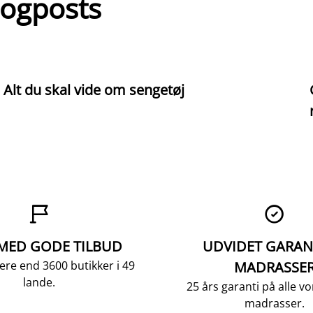
logposts
Alt du skal vide om sengetøj


 MED GODE TILBUD
UDVIDET GARAN
ere end 3600 butikker i 49
MADRASSE
lande.
25 års garanti på alle 
madrasser.