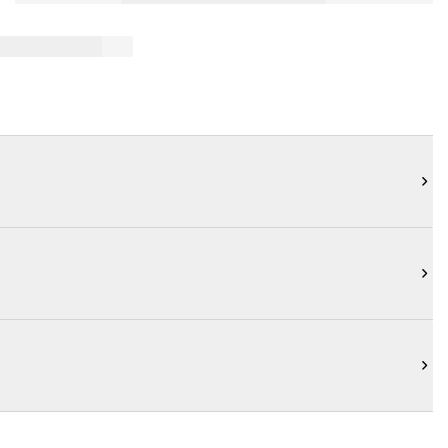


