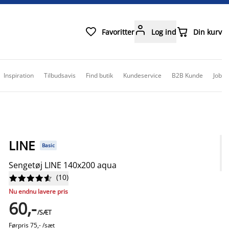



Favoritter
Log ind
Din kurv
Inspiration
Tilbudsavis
Find butik
Kundeservice
B2B Kunde
Job
LINE
Basic
Sengetøj LINE 140x200 aqua
(
10
)










Nu endnu lavere pris
60,-
/SÆT
Førpris
75,- /sæt