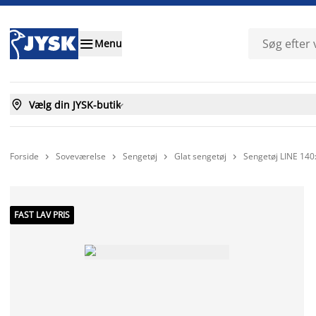

Menu

Vælg din JYSK-butik

Forside
Soveværelse
Sengetøj
Glat sengetøj
Sengetøj LINE 14




FAST LAV PRIS