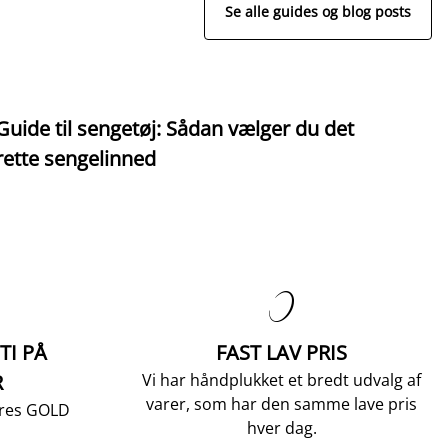
Se alle guides og blog posts
Guide til sengetøj: Sådan vælger du det
S
rette sengelinned

TI PÅ
FAST LAV PRIS
R
Vi har håndplukket et bredt udvalg af
varer, som har den samme lave pris
vores GOLD
hver dag.