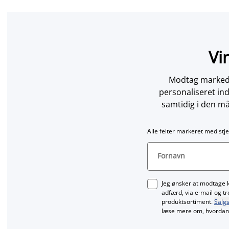
Vi
Modtag markedsf
personaliseret in
samtidig i den må
Alle felter markeret med stje
Fornavn
Jeg ønsker at modtage 
adfærd, via e‑mail og t
produktsortiment.
Salgs
læse mere om, hvordan 