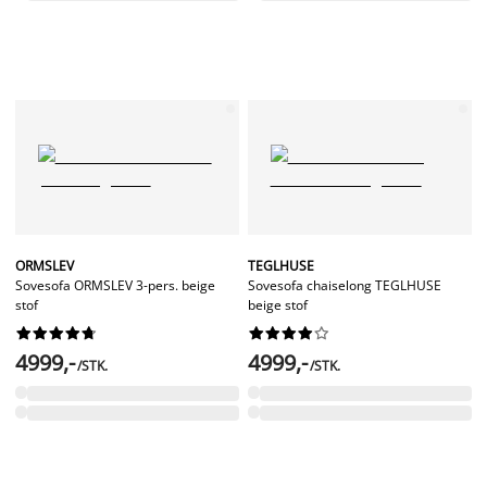
ORMSLEV
TEGLHUSE
Sovesofa ORMSLEV 3-pers. beige
Sovesofa chaiselong TEGLHUSE
stof
beige stof




















4999,-
4999,-
/STK.
/STK.