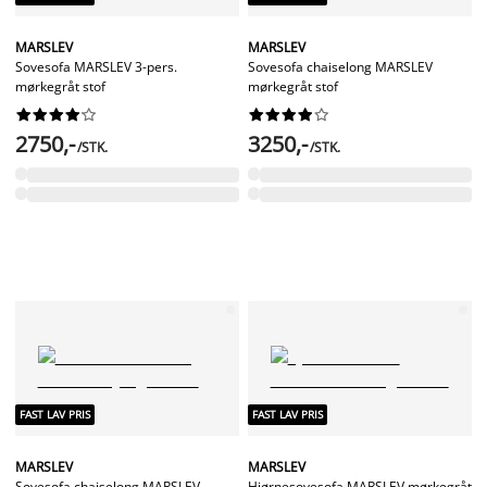
MARSLEV
MARSLEV
Sovesofa MARSLEV 3-pers.
Sovesofa chaiselong MARSLEV
mørkegråt stof
mørkegråt stof




















2750,-
3250,-
/STK.
/STK.
FAST LAV PRIS
FAST LAV PRIS
MARSLEV
MARSLEV
Sovesofa chaiselong MARSLEV
Hjørnesovesofa MARSLEV mørkegråt