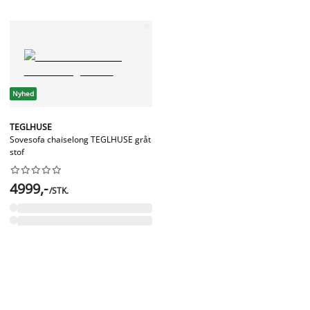
Nyhed
TEGLHUSE
Sovesofa chaiselong TEGLHUSE gråt
stof










4999,-
/STK.