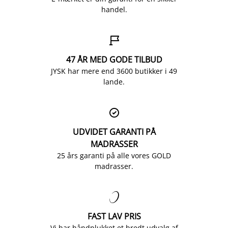
handel.

47 ÅR MED GODE TILBUD
JYSK har mere end 3600 butikker i 49
lande.

UDVIDET GARANTI PÅ
MADRASSER
25 års garanti på alle vores GOLD
madrasser.

FAST LAV PRIS
Vi har håndplukket et bredt udvalg af