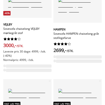
-40%
VEJLBY
Sovesofa chaiselong VEJLBY
HAMPEN
mørkegråt stof
Sovesofa HAMPEN chaiselong gråt
stof/egefarve




















3000,-
/STK.
2699,-
/STK.
Laveste pris 30 dage: 4999,- /stk.
(-40%)
Normalpris: 4999,- /stk.
FAST LAV PRIS
FAST LAV PRIS