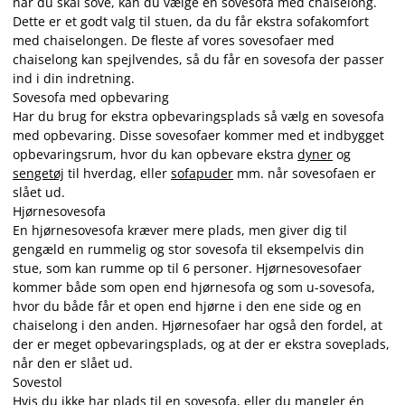
når du skal sove, kan du vælge en sovesofa med chaiselong.
Dette er et godt valg til stuen, da du får ekstra sofakomfort
med chaiselongen. De fleste af vores sovesofaer med
chaiselong kan spejlvendes, så du får en sovesofa der passer
ind i din indretning.
Sovesofa med opbevaring
Har du brug for ekstra opbevaringsplads så vælg en sovesofa
med opbevaring. Disse sovesofaer kommer med et indbygget
opbevaringsrum, hvor du kan opbevare ekstra
dyner
og
sengetøj
til hverdag, eller
sofapuder
mm. når sovesofaen er
slået ud.
Hjørnesovesofa
En hjørnesovesofa kræver mere plads, men giver dig til
gengæld en rummelig og stor sovesofa til eksempelvis din
stue, som kan rumme op til 6 personer. Hjørnesovesofaer
kommer både som open end hjørnesofa og som u-sovesofa,
hvor du både får et open end hjørne i den ene side og en
chaiselong i den anden. Hjørnesofaer har også den fordel, at
der er meget opbevaringsplads, og at der er ekstra soveplads,
når den er slået ud.
Sovestol
Hvis du ikke har plads til en sovesofa, eller du mangler én