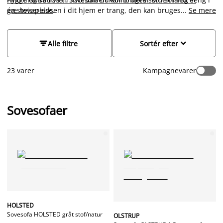
én, hvis pladsen i dit hjem er trang, den kan bruges til at give
gæsteværelse
.
...
Se mere
teenageren mulighed for en sofa på værelset eller køb en
sovesofa til at skabe plads til overnattende gæster. Hos JYSK
kan du finde din nye sovesofa, sovesofa med chaiselong,


Alle filtre
Sortér efter
sovesofa med opbevaring, hjørnesovesofa eller sovestol. Gå
på opdagelse i vores store udvalg.
23 varer
Kampagnevarer
Sovesofaer
HOLSTED
Sovesofa HOLSTED gråt stof/natur
OLSTRUP