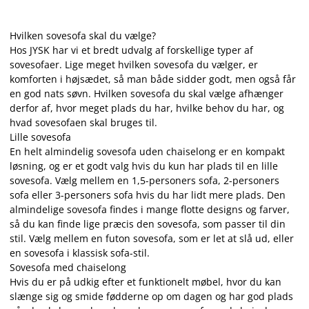
Hvilken sovesofa skal du vælge?
Hos JYSK har vi et bredt udvalg af forskellige typer af
sovesofaer. Lige meget hvilken sovesofa du vælger, er
komforten i højsædet, så man både sidder godt, men også får
en god nats søvn. Hvilken sovesofa du skal vælge afhænger
derfor af, hvor meget plads du har, hvilke behov du har, og
hvad sovesofaen skal bruges til.
Lille sovesofa
En helt almindelig sovesofa uden chaiselong er en kompakt
løsning, og er et godt valg hvis du kun har plads til en lille
sovesofa. Vælg mellem en 1,5-personers sofa, 2-personers
sofa eller 3-personers sofa hvis du har lidt mere plads. Den
almindelige sovesofa findes i mange flotte designs og farver,
så du kan finde lige præcis den sovesofa, som passer til din
stil. Vælg mellem en futon sovesofa, som er let at slå ud, eller
en sovesofa i klassisk sofa-stil.
Sovesofa med chaiselong
Hvis du er på udkig efter et funktionelt møbel, hvor du kan
slænge sig og smide fødderne op om dagen og har god plads