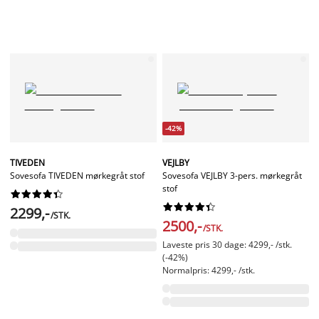
-42%
TIVEDEN
VEJLBY
Sovesofa TIVEDEN mørkegråt stof
Sovesofa VEJLBY 3-pers. mørkegråt
stof




















2299,-
/STK.
2500,-
/STK.
Laveste pris 30 dage: 4299,- /stk.
(-42%)
Normalpris: 4299,- /stk.