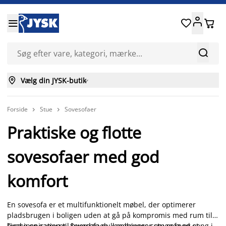






Vælg din JYSK-butik

Forside
Stue
Sovesofaer


Praktiske og flotte
sovesofaer med god
komfort
En sovesofa er et multifunktionelt møbel, der optimerer
pladsbrugen i boligen uden at gå på kompromis med rum til
hygge og samvær. Sovesofaen kan bruges som sofa og seng i
Find inspiration til hvordan du kombinerer stuen med et