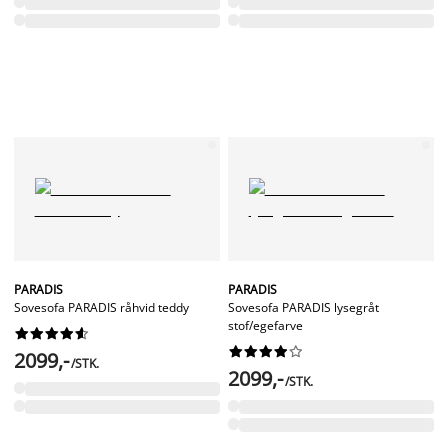
PARADIS
PARADIS
Sovesofa PARADIS råhvid teddy
Sovesofa PARADIS lysegråt
stof/egefarve




















2099,-
/STK.
2099,-
/STK.