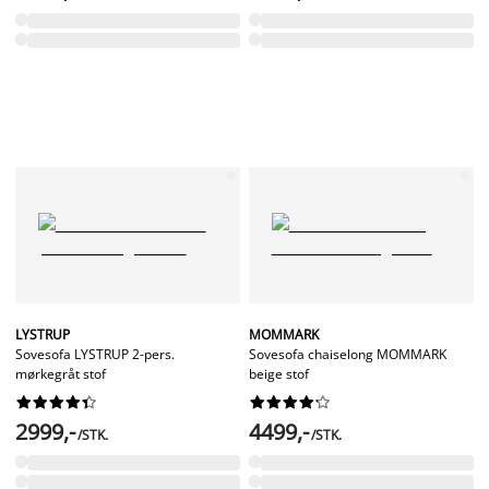
LYSTRUP
MOMMARK
Sovesofa LYSTRUP 2-pers.
Sovesofa chaiselong MOMMARK
mørkegråt stof
beige stof




















2999,-
4499,-
/STK.
/STK.