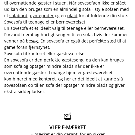
til overnattende gæster i stuen. Når sovesofaen ikke er slået
ud kan den bruges som en almindelig sofa - style sofaen med
et
sofabord
,
pyntepuder
og en
plaid
for at fuldende din stue.
Sovesofa til teenage eller børneværelset
En sovesofa et et ideelt valg til teenage eller børneværelset.
Forvandl nemt og hurtigt sengen til en sofa, hvis der kommer
venner på besøg. En sovesofa er også det perfekte sted til at
game foran fjernsynet.
Sovesofa til kontoret eller gæsteværelset
En sovesofa er den perfekte gæsteseng, da den kan bruges
som sofa og optager mindre plads når der ikke er
overnattende gæster. I mange hjem er gæsteværelset
kombineret med kontoret, og her er det ideelt at kunne slå
sovesofaen op til en sofa der optager mindre plads og giver
ekstra siddepladser.

VI ER E-MÆRKET
E-mærket er din garanti for en sikker