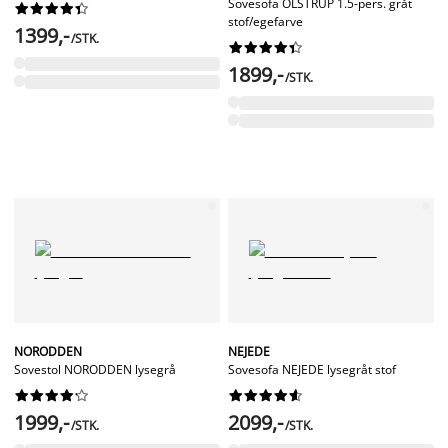
Sovesofa OLSTRUP 1.5-pers. gråt










stof/egefarve
1399,-
/STK.










1899,-
/STK.
NORODDEN
NEJEDE
Sovestol NORODDEN lysegrå
Sovesofa NEJEDE lysegråt stof




















1999,-
2099,-
/STK.
/STK.