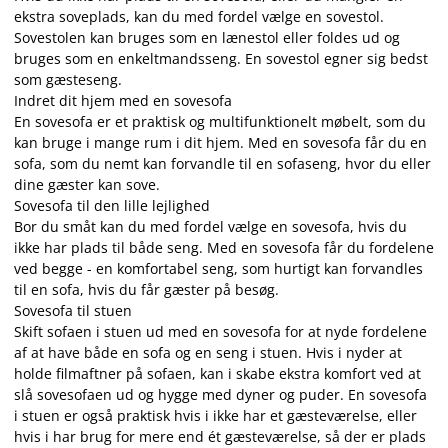
ekstra soveplads, kan du med fordel vælge en sovestol.
Sovestolen kan bruges som en lænestol eller foldes ud og
bruges som en enkeltmandsseng. En sovestol egner sig bedst
som gæsteseng.
Indret dit hjem med en sovesofa
En sovesofa er et praktisk og multifunktionelt møbelt, som du
kan bruge i mange rum i dit hjem. Med en sovesofa får du en
sofa, som du nemt kan forvandle til en sofaseng, hvor du eller
dine gæster kan sove.
Sovesofa til den lille lejlighed
Bor du småt kan du med fordel vælge en sovesofa, hvis du
ikke har plads til både seng. Med en sovesofa får du fordelene
ved begge - en komfortabel seng, som hurtigt kan forvandles
til en sofa, hvis du får gæster på besøg.
Sovesofa til stuen
Skift sofaen i stuen ud med en sovesofa for at nyde fordelene
af at have både en sofa og en seng i stuen. Hvis i nyder at
holde filmaftner på sofaen, kan i skabe ekstra komfort ved at
slå sovesofaen ud og hygge med dyner og puder. En sovesofa
i stuen er også praktisk hvis i ikke har et gæsteværelse, eller
hvis i har brug for mere end ét gæsteværelse, så der er plads