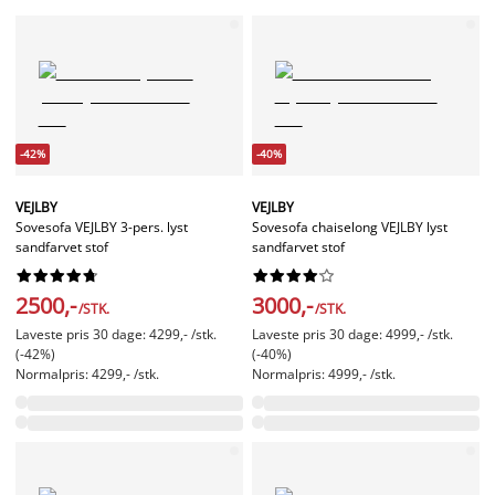
-42%
-40%
VEJLBY
VEJLBY
Sovesofa VEJLBY 3-pers. lyst
Sovesofa chaiselong VEJLBY lyst
sandfarvet stof
sandfarvet stof




















2500,-
3000,-
/STK.
/STK.
Laveste pris 30 dage: 4299,- /stk.
Laveste pris 30 dage: 4999,- /stk.
(-42%)
(-40%)
Normalpris: 4299,- /stk.
Normalpris: 4999,- /stk.