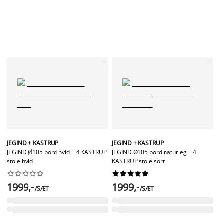
JEGIND + KASTRUP
JEGIND + KASTRUP
JEGIND Ø105 bord hvid + 4 KASTRUP
JEGIND Ø105 bord natur eg + 4
stole hvid
KASTRUP stole sort




















1999,-
1999,-
/SÆT
/SÆT