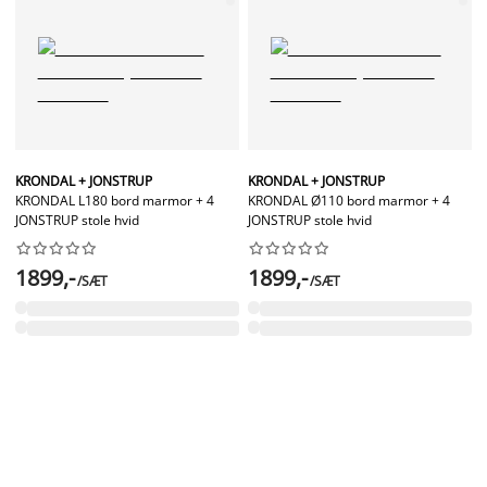
KRONDAL + JONSTRUP
KRONDAL + JONSTRUP
KRONDAL L180 bord marmor + 4
KRONDAL Ø110 bord marmor + 4
JONSTRUP stole hvid
JONSTRUP stole hvid




















1899,-
1899,-
/SÆT
/SÆT