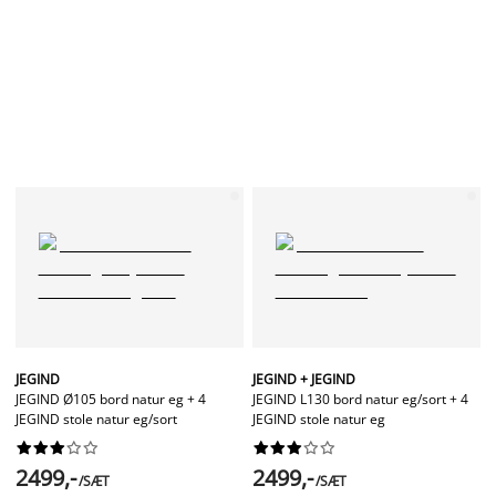
JEGIND
JEGIND + JEGIND
JEGIND Ø105 bord natur eg + 4
JEGIND L130 bord natur eg/sort + 4
JEGIND stole natur eg/sort
JEGIND stole natur eg




















2499,-
2499,-
/SÆT
/SÆT