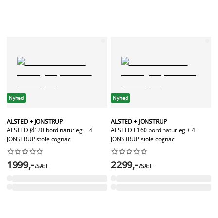
Nyhed
Nyhed
ALSTED + JONSTRUP
ALSTED + JONSTRUP
ALSTED Ø120 bord natur eg + 4
ALSTED L160 bord natur eg + 4
JONSTRUP stole cognac
JONSTRUP stole cognac




















1999,-
2299,-
/SÆT
/SÆT