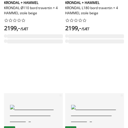
KRONDAL + HAMMEL
KRONDAL + HAMMEL
KRONDAL Ø110 bord travertin + 4
KRONDAL L180 bord travertin + 4
HAMMEL stole beige
HAMMEL stole beige




















2199,-
2199,-
/SÆT
/SÆT