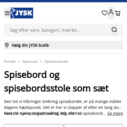






Vælg din JYSK-butik

Forside
Spisestue
Spisebordssæt


Spisebord og
spisebordsstole som sæt
Den tid vi tilbringer omkring spisebordet, er på mange måder
dagens højdepunkt. Det er her vi slapper af efter en lang dag,
mens vi nyder et godt måltid. Kig efter et spisebordssæt, der
Find dit nye spisebordsæt og køb det her.
...
Se mere
passer til den øvrige indretning i din spisestue eller dit
køkken, og hvor hele familien er komfortable. Er du ikke helt