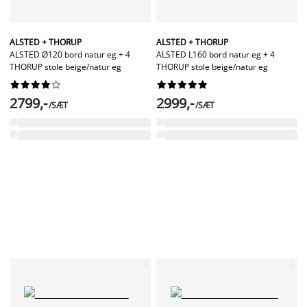
ALSTED + THORUP
ALSTED + THORUP
ALSTED Ø120 bord natur eg + 4
ALSTED L160 bord natur eg + 4
THORUP stole beige/natur eg
THORUP stole beige/natur eg




















2799,-
2999,-
/SÆT
/SÆT