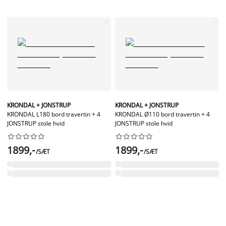
KRONDAL + JONSTRUP
KRONDAL + JONSTRUP
KRONDAL L180 bord travertin + 4
KRONDAL Ø110 bord travertin + 4
JONSTRUP stole hvid
JONSTRUP stole hvid




















1899,-
1899,-
/SÆT
/SÆT