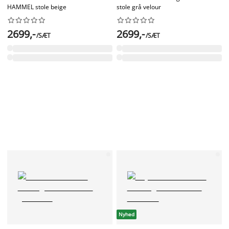
HAMMEL stole beige
stole grå velour




















2699,-
2699,-
/SÆT
/SÆT
Nyhed