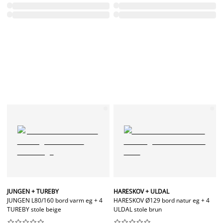
JUNGEN + TUREBY
HARESKOV + ULDAL
JUNGEN L80/160 bord varm eg + 4
HARESKOV Ø129 bord natur eg + 4
TUREBY stole beige
ULDAL stole brun



















