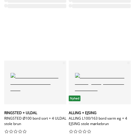
Nyhed
RINGSTED + ULDAL
ALLING + EJSING
RINGSTED Ø100 bord sort + 4 ULDAL
ALLING L100/163 bord varm eg + 4
stole brun
EJSING stole mørkebrun



















