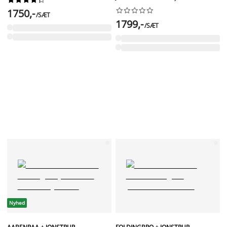










1750,-
/SÆT
1799,-
/SÆT
Nyhed