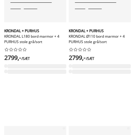
KRONDAL + PURHUS
KRONDAL + PURHUS
KRONDAL L180 bord marmor + 4
KRONDAL Ø110 bord marmor + 4
PURHUS stole grå/sort
PURHUS stole grå/sort




















2799,-
2799,-
/SÆT
/SÆT