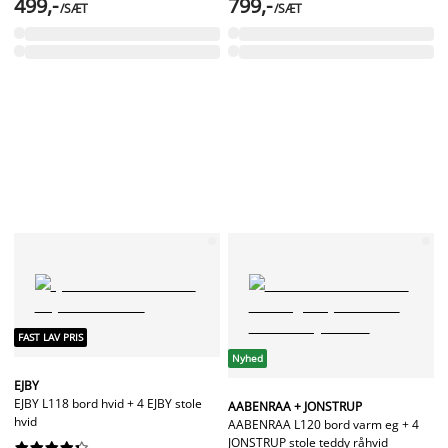
499,-
799,-
/SÆT
/SÆT
FAST LAV PRIS
Nyhed
EJBY
EJBY L118 bord hvid + 4 EJBY stole
AABENRAA + JONSTRUP
hvid
AABENRAA L120 bord varm eg + 4
JONSTRUP stole teddy råhvid









