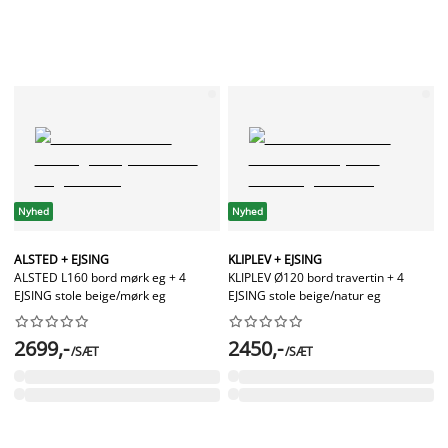
Nyhed
Nyhed
ALSTED + EJSING
KLIPLEV + EJSING
ALSTED L160 bord mørk eg + 4
KLIPLEV Ø120 bord travertin + 4
EJSING stole beige/mørk eg
EJSING stole beige/natur eg




















2699,-
2450,-
/SÆT
/SÆT