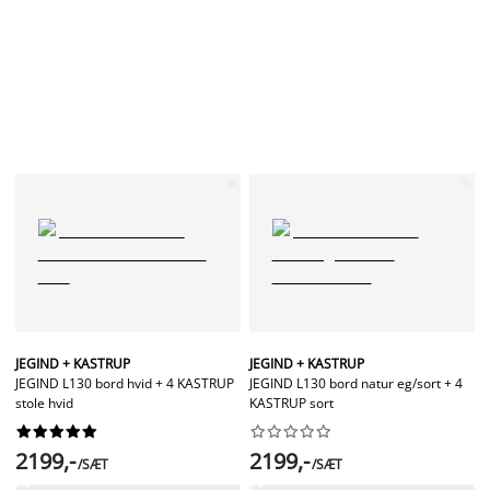
JEGIND + KASTRUP
JEGIND + KASTRUP
JEGIND L130 bord hvid + 4 KASTRUP
JEGIND L130 bord natur eg/sort + 4
stole hvid
KASTRUP sort




















2199,-
2199,-
/SÆT
/SÆT