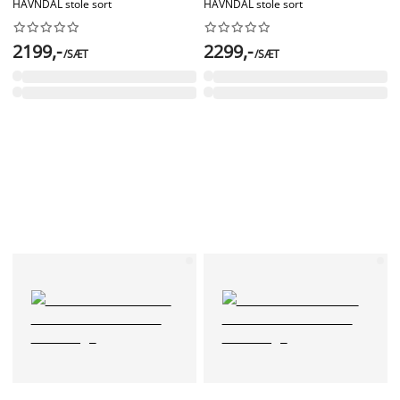
HAVNDAL stole sort
HAVNDAL stole sort




















2199,-
2299,-
/SÆT
/SÆT