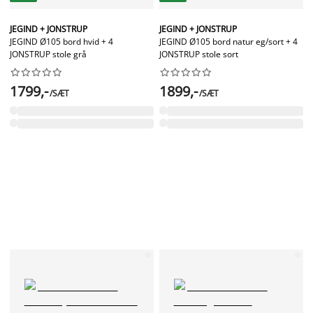
JEGIND + JONSTRUP
JEGIND + JONSTRUP
JEGIND Ø105 bord hvid + 4
JEGIND Ø105 bord natur eg/sort + 4
JONSTRUP stole grå
JONSTRUP stole sort




















1799,-
1899,-
/SÆT
/SÆT