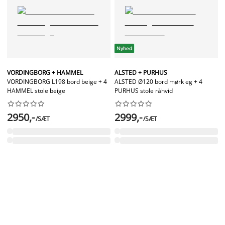
Nyhed
VORDINGBORG + HAMMEL
ALSTED + PURHUS
VORDINGBORG L198 bord beige + 4
ALSTED Ø120 bord mørk eg + 4
HAMMEL stole beige
PURHUS stole råhvid




















2950,-
2999,-
/SÆT
/SÆT