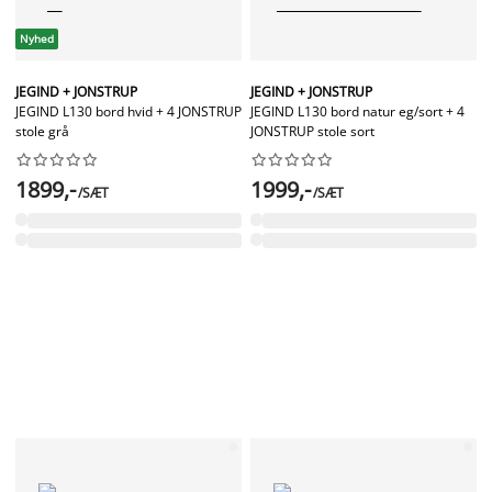
Nyhed
JEGIND + JONSTRUP
JEGIND + JONSTRUP
JEGIND L130 bord hvid + 4 JONSTRUP
JEGIND L130 bord natur eg/sort + 4
stole grå
JONSTRUP stole sort




















1899,-
1999,-
/SÆT
/SÆT