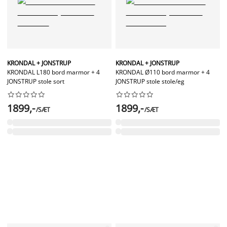
KRONDAL + JONSTRUP
KRONDAL + JONSTRUP
KRONDAL L180 bord marmor + 4
KRONDAL Ø110 bord marmor + 4
JONSTRUP stole sort
JONSTRUP stole stole/eg




















1899,-
1899,-
/SÆT
/SÆT