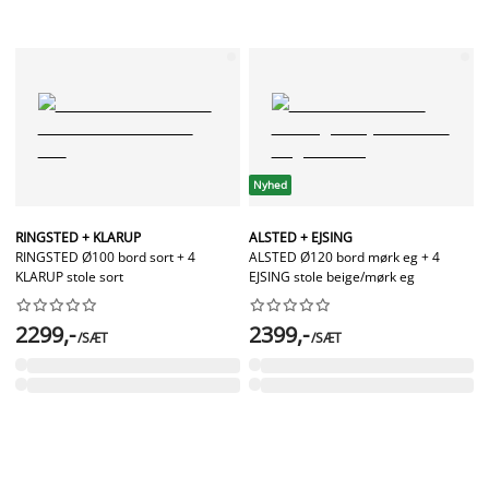
Nyhed
RINGSTED + KLARUP
ALSTED + EJSING
RINGSTED Ø100 bord sort + 4
ALSTED Ø120 bord mørk eg + 4
KLARUP stole sort
EJSING stole beige/mørk eg




















2299,-
2399,-
/SÆT
/SÆT