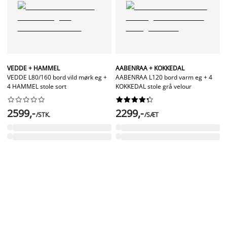
VEDDE + HAMMEL
AABENRAA + KOKKEDAL
VEDDE L80/160 bord vild mørk eg +
AABENRAA L120 bord varm eg + 4
4 HAMMEL stole sort
KOKKEDAL stole grå velour




















2599,-
2299,-
/STK.
/SÆT