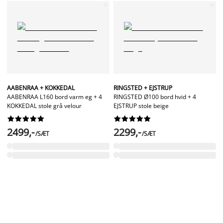
AABENRAA + KOKKEDAL
RINGSTED + EJSTRUP
AABENRAA L160 bord varm eg + 4
RINGSTED Ø100 bord hvid + 4
KOKKEDAL stole grå velour
EJSTRUP stole beige




















2499,-
2299,-
/SÆT
/SÆT