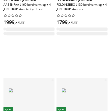
AABENRAA + JONSTRUP
FOLDINGBRO + JONSTRUP
AABENRAA L160 bord varm eg + 4
FOLDINGBRO L130 bord varm eg + 4
JONSTRUP stole teddy råhvid
JONSTRUP stole sort




















1999,-
1799,-
/SÆT
/SÆT
Nyhed
Nyhed