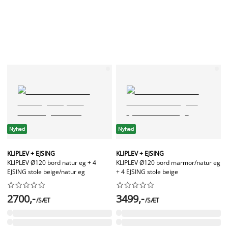
Nyhed
Nyhed
KLIPLEV + EJSING
KLIPLEV + EJSING
KLIPLEV Ø120 bord natur eg + 4
KLIPLEV Ø120 bord marmor/natur eg
EJSING stole beige/natur eg
+ 4 EJSING stole beige




















2700,-
3499,-
/SÆT
/SÆT