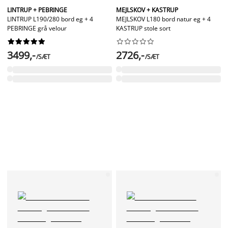
LINTRUP + PEBRINGE
MEJLSKOV + KASTRUP
LINTRUP L190/280 bord eg + 4
MEJLSKOV L180 bord natur eg + 4
PEBRINGE grå velour
KASTRUP stole sort




















3499,-
2726,-
/SÆT
/SÆT