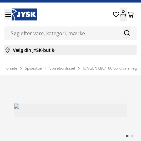






Vælg din JYSK-butik

Forside
Spisestue
Spisebordssæt
JUNGEN L80/160 bord varm eg + 


