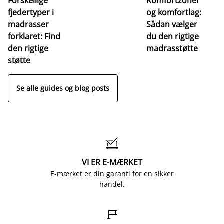
Forskellige
Komfortzoner
fjedertyper i
og komfortlag:
I
madrasser
Sådan vælger
fa
forklaret: Find
du den rigtige
fo
den rigtige
madrasstøtte
o
støtte
Se alle guides og blog posts

VI ER E-MÆRKET
E-mærket er din garanti for en sikker
handel.
