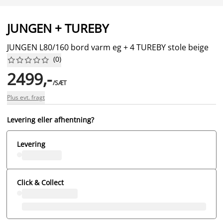
JUNGEN + TUREBY
JUNGEN L80/160 bord varm eg + 4 TUREBY stole beige
(
0
)










2499,-
/SÆT
Plus evt. fragt
Levering eller afhentning?
Levering
Click & Collect