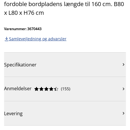
fordoble bordpladens længde til 160 cm. B80
x L80 x H76 cm
Varenummer: 3670443
Samlevejledning og advarsler

Specifikationer

Anmeldelser
(
155
)











Levering
