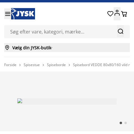






Vælg din JYSK-butik

Forside
Spisestue
Spiseborde
Spisebord VEDDE 80x80/160 vild mø


