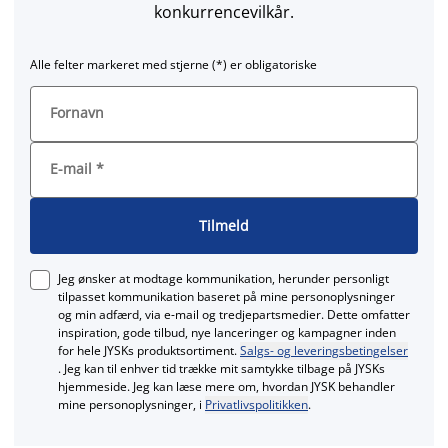
konkurrencevilkår.
Alle felter markeret med stjerne (*) er obligatoriske
Fornavn
E-mail
*
Tilmeld
Jeg ønsker at modtage kommunikation, herunder personligt
tilpasset kommunikation baseret på mine personoplysninger
og min adfærd, via e‑mail og tredjepartsmedier. Dette omfatter
inspiration, gode tilbud, nye lanceringer og kampagner inden
for hele JYSKs produktsortiment.
Salgs- og leveringsbetingelser
. Jeg kan til enhver tid trække mit samtykke tilbage på JYSKs
hjemmeside. Jeg kan læse mere om, hvordan JYSK behandler
mine personoplysninger, i
Privatlivspolitikken
.