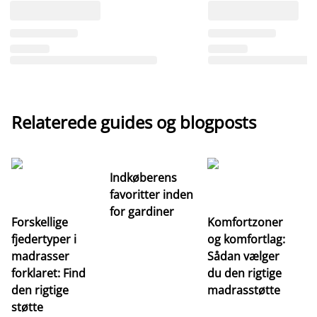
Relaterede guides og blogposts
Indkøberens
favoritter inden
for gardiner
Forskellige
Komfortzoner
fjedertyper i
og komfortlag:
I
madrasser
Sådan vælger
fa
forklaret: Find
du den rigtige
fo
den rigtige
madrasstøtte
o
støtte