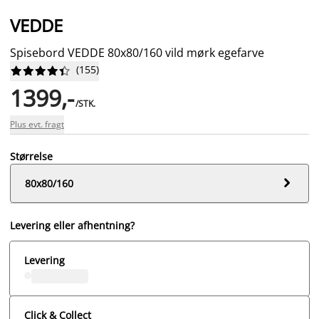
VEDDE
Spisebord VEDDE 80x80/160 vild mørk egefarve
(
155
)










1399,-
/STK.
Plus evt. fragt
Størrelse

80x80/160
Levering eller afhentning?
Levering
Click & Collect