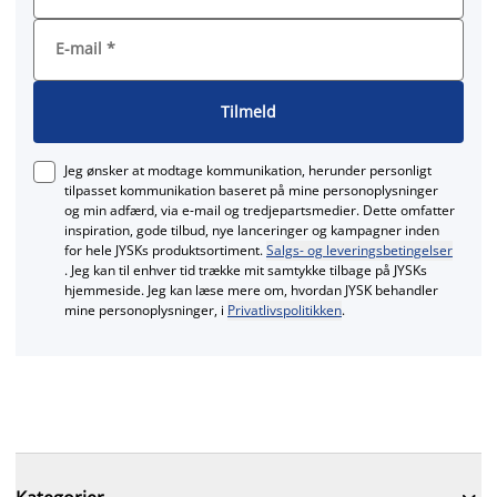
E-mail
*
Tilmeld
Jeg ønsker at modtage kommunikation, herunder personligt
tilpasset kommunikation baseret på mine personoplysninger
og min adfærd, via e‑mail og tredjepartsmedier. Dette omfatter
inspiration, gode tilbud, nye lanceringer og kampagner inden
for hele JYSKs produktsortiment.
Salgs- og leveringsbetingelser
. Jeg kan til enhver tid trække mit samtykke tilbage på JYSKs
hjemmeside. Jeg kan læse mere om, hvordan JYSK behandler
mine personoplysninger, i
Privatlivspolitikken
.