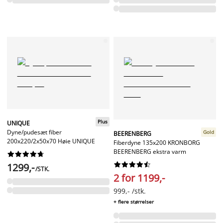
Plus
UNIQUE
Dyne/pudesæt fiber
Gold
BEERENBERG
200x220/2x50x70 Høie UNIQUE
Fiberdyne 135x200 KRONBORG
BEERENBERG ekstra varm




















1299,-
/STK.
2 for 1199,-
999,- /stk.
+ flere størrelser