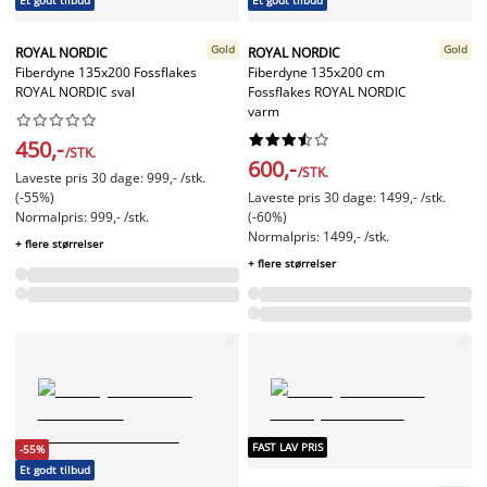
Et godt tilbud
Et godt tilbud
Gold
Gold
ROYAL NORDIC
ROYAL NORDIC
Fiberdyne 135x200 Fossflakes
Fiberdyne 135x200 cm
ROYAL NORDIC sval
Fossflakes ROYAL NORDIC
varm




















450,-
/STK.
600,-
/STK.
Laveste pris 30 dage: 999,- /stk.
(-55%)
Laveste pris 30 dage: 1499,- /stk.
Normalpris: 999,- /stk.
(-60%)
Normalpris: 1499,- /stk.
+ flere størrelser
+ flere størrelser
FAST LAV PRIS
-55%
Et godt tilbud