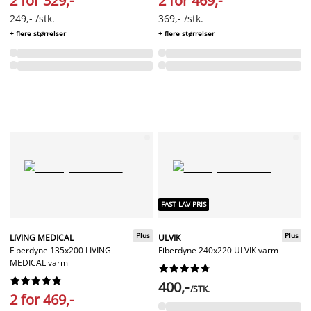
2 for 329,-
2 for 469,-
249,- /stk.
369,- /stk.
+ flere størrelser
+ flere størrelser
FAST LAV PRIS
Plus
Plus
LIVING MEDICAL
ULVIK
Fiberdyne 135x200 LIVING
Fiberdyne 240x220 ULVIK varm
MEDICAL varm




















400,-
/STK.
2 for 469,-