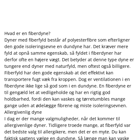
Hvad er en fiberdyne?
Dyner med fiberfyld består af polyesterfibre som efterligner
den gode isoleringsevne en dundyne har. Det kræver mere
fyld at opnå samme egenskab, så fyldet i fiberdyner har
derfor ofte en højere vægt. Det betyder at denne type dyne er
tungere end dyner med naturfyld, men oftest også billigere.
Fiberfyld har den gode egenskab at det effektivt kan
transportere fugt væk fra kroppen. Dog er ventilationen i en
fiberdyne ikke lige så god som i en dundyne. En fiberdyne er
til gengæld let at vedligeholde og har en rigtig god
holdbarhed, fordi den kan vaskes og tørretumbles mange
gange uden at ødelægge fibrene og miste isoleringsevnen.
Allergivenlig dyne
I dag er der mange valgmuligheder, når det kommer til
allergivenlige dyner. Tidligere troede mange, at fiberfyld var
det bedste valg til allergikere, men det er en myte. Du kan
faktisk sagtens vælge en dundyne. Så længe man kan vaske