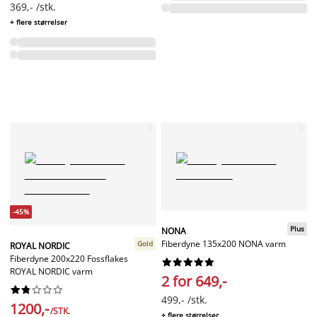
369,- /stk.
+ flere størrelser
-45%
Plus
NONA
Fiberdyne 135x200 NONA varm
Gold
ROYAL NORDIC
Fiberdyne 200x220 Fossflakes










ROYAL NORDIC varm
2 for 649,-










499,- /stk.
1200,-
/STK.
+ flere størrelser