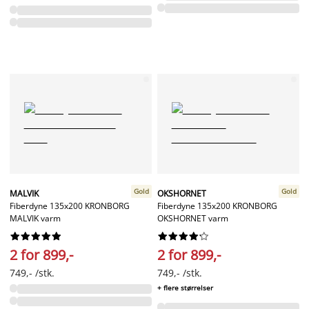
Gold
Gold
MALVIK
OKSHORNET
Fiberdyne 135x200 KRONBORG
Fiberdyne 135x200 KRONBORG
MALVIK varm
OKSHORNET varm




















2 for 899,-
2 for 899,-
749,- /stk.
749,- /stk.
+ flere størrelser