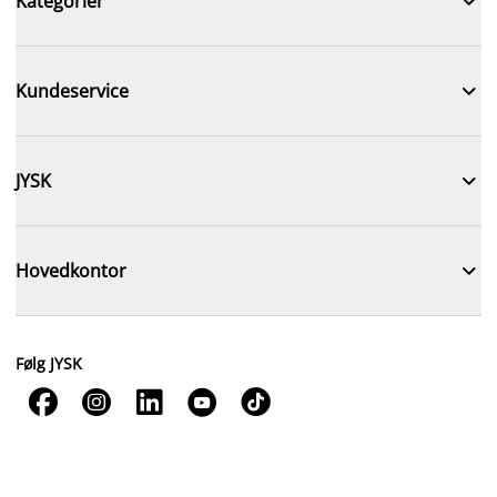

Kategorier

Kundeservice

JYSK

Hovedkontor
Følg JYSK




