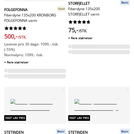
Basic
STORFJELLET
Fiberdyne 135x200
Gold
FOLGEFONNA
STORFJELLET varm
Fiberdyne 135x200 KRONBORG
FOLGEFONNA varm




















75,-
/STK.
500,-
/STK.
+ flere størrelser
Laveste pris 30 dage: 1099,- /stk.
(-55%)
Normalpris: 1099,- /stk.
+ flere størrelser
FAST LAV PRIS
FAST LAV PRIS
Basic
Basic
STETINDEN
STETINDEN