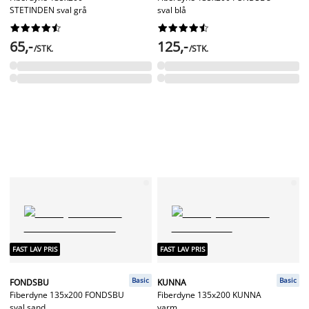
STETINDEN sval grå
sval blå




















65,-
125,-
/STK.
/STK.
FAST LAV PRIS
FAST LAV PRIS
Basic
Basic
FONDSBU
KUNNA
Fiberdyne 135x200 FONDSBU
Fiberdyne 135x200 KUNNA
sval sand
varm