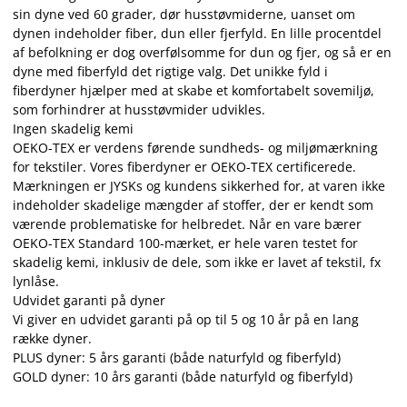
sin dyne ved 60 grader, dør husstøvmiderne, uanset om
dynen indeholder fiber, dun eller fjerfyld. En lille procentdel
af befolkning er dog overfølsomme for dun og fjer, og så er en
dyne med fiberfyld det rigtige valg. Det unikke fyld i
fiberdyner hjælper med at skabe et komfortabelt sovemiljø,
som forhindrer at husstøvmider udvikles.
Ingen skadelig kemi
OEKO-TEX er verdens førende sundheds- og miljømærkning
for tekstiler. Vores fiberdyner er OEKO-TEX certificerede.
Mærkningen er JYSKs og kundens sikkerhed for, at varen ikke
indeholder skadelige mængder af stoffer, der er kendt som
værende problematiske for helbredet. Når en vare bærer
OEKO-TEX Standard 100-mærket, er hele varen testet for
skadelig kemi, inklusiv de dele, som ikke er lavet af tekstil, fx
lynlåse.
Udvidet garanti på dyner
Vi giver en udvidet garanti på op til 5 og 10 år på en lang
række dyner.
PLUS dyner: 5 års garanti (både naturfyld og fiberfyld)
GOLD dyner: 10 års garanti (både naturfyld og fiberfyld)