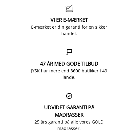

VI ER E-MÆRKET
E-mærket er din garanti for en sikker
handel.

47 ÅR MED GODE TILBUD
JYSK har mere end 3600 butikker i 49
lande.

UDVIDET GARANTI PÅ
MADRASSER
25 års garanti på alle vores GOLD
madrasser.