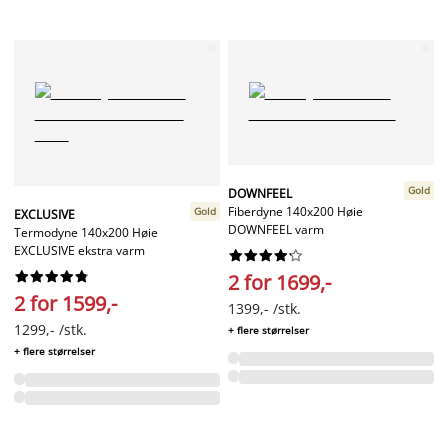
Gold
DOWNFEEL
Fiberdyne 140x200 Høie
Gold
EXCLUSIVE
DOWNFEEL varm
Termodyne 140x200 Høie
EXCLUSIVE ekstra varm




















2 for 1699,-
2 for 1599,-
1399,- /stk.
1299,- /stk.
+ flere størrelser
+ flere størrelser