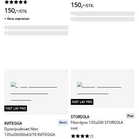










150,-
/STK.
150,-
/STK.
+ flere størrelser
FAST LAV PRIS
FAST LAV PRIS
Plus
STORSOLA
Fiberdyne 135x200 STORSOLA
Basic
KVITEGGA
sval
Dyne/pudesæt fiber
135x200/60x63/70 KVITEGGA









