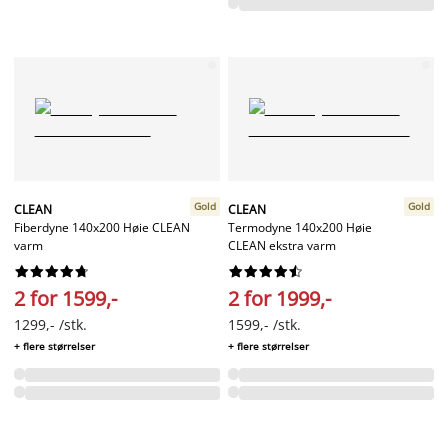
Gold
Gold
CLEAN
CLEAN
Fiberdyne 140x200 Høie CLEAN
Termodyne 140x200 Høie
varm
CLEAN ekstra varm




















2 for 1599,-
2 for 1999,-
1299,- /stk.
1599,- /stk.
+ flere størrelser
+ flere størrelser