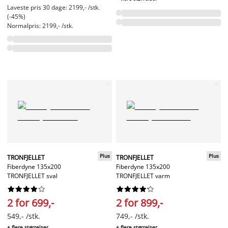
Laveste pris 30 dage: 2199,- /stk.
(-45%)
Normalpris: 2199,- /stk.
Plus
Plus
TRONFJELLET
TRONFJELLET
Fiberdyne 135x200
Fiberdyne 135x200
TRONFJELLET sval
TRONFJELLET varm




















2 for 699,-
2 for 899,-
549,- /stk.
749,- /stk.
+ flere størrelser
+ flere størrelser