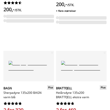










200,-
/STK.
200,-
/STK.
+ flere størrelser
Plus
Plus
BAGN
BRATTFJELL
Sherpadyne 135x200 BAGN
Helårsdyne 135x200
varm blå
BRATTFJELL ekstra varm



















