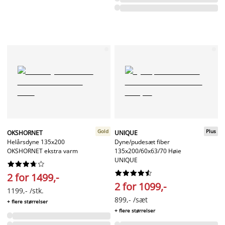
Gold
Plus
OKSHORNET
UNIQUE
Helårsdyne 135x200
Dyne/pudesæt fiber
OKSHORNET ekstra varm
135x200/60x63/70 Høie
UNIQUE




















2 for 1499,-
2 for 1099,-
1199,- /stk.
899,- /sæt
+ flere størrelser
+ flere størrelser