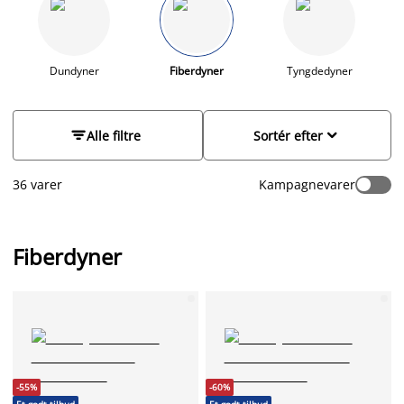
stort udvalg af dyner med fiberfyld som enkeltdyne eller
dobbeltdyne og med ekstra længde. Dynerne rangerer fra sval
til ekstra varm isoleringsevne i flere prisklasser og af
forskellige kvalitet, så der er rig mulighed for at finde dyner til
Dundyner
Fiberdyner
Tyngdedyner
hele familiens behov.


Alle filtre
Sortér efter
36 varer
Kampagnevarer
Fiberdyner
-55%
-60%