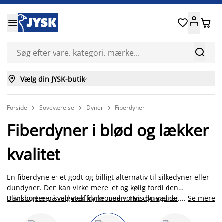






Vælg din JYSK-butik

Forside
Soveværelse
Dyner
Fiberdyner



Fiberdyner i blød og lækker
kvalitet
En fiberdyne er et godt og billigt alternativ til silkedyner eller
dundyner. Den kan virke mere let og kølig fordi den
transporterer sved væk fra kroppen. Hvis du vælger en varm
Bliv klogere på valget af dyne med vores dyneguide
.
...
Se mere
fiberdyne er den til gengæld god som helårsdyne, da den
isolerer og holder på varmen hele natten. Hos JYSK har vi et