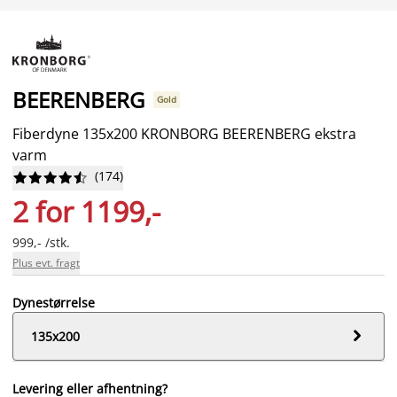
BEERENBERG
Gold
Fiberdyne 135x200 KRONBORG BEERENBERG ekstra
varm
(
174
)










2 for 1199,-
999,- /stk.
Plus evt. fragt
Dynestørrelse

135x200
Levering eller afhentning?