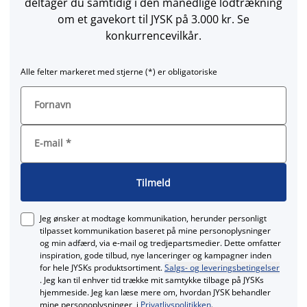
deltager du samtidig i den månedlige lodtrækning
om et gavekort til JYSK på 3.000 kr. Se
konkurrencevilkår.
Alle felter markeret med stjerne (*) er obligatoriske
Fornavn
E-mail
*
Tilmeld
Jeg ønsker at modtage kommunikation, herunder personligt
tilpasset kommunikation baseret på mine personoplysninger
og min adfærd, via e‑mail og tredjepartsmedier. Dette omfatter
inspiration, gode tilbud, nye lanceringer og kampagner inden
for hele JYSKs produktsortiment.
Salgs- og leveringsbetingelser
. Jeg kan til enhver tid trække mit samtykke tilbage på JYSKs
hjemmeside. Jeg kan læse mere om, hvordan JYSK behandler
mine personoplysninger, i
Privatlivspolitikken
.