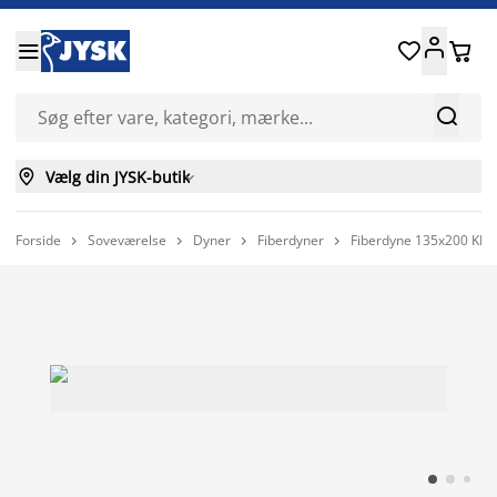






Vælg din JYSK-butik

Forside
Soveværelse
Dyner
Fiberdyner
Fiberdyne 135x200 KR



