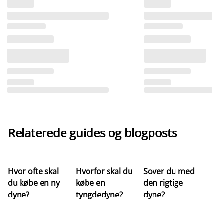
Relaterede guides og blogposts
Hvor ofte skal
Hvorfor skal du
Sover du med
Hv
du købe en ny
købe en
den rigtige
st
dyne?
tyngdedyne?
dyne?
re