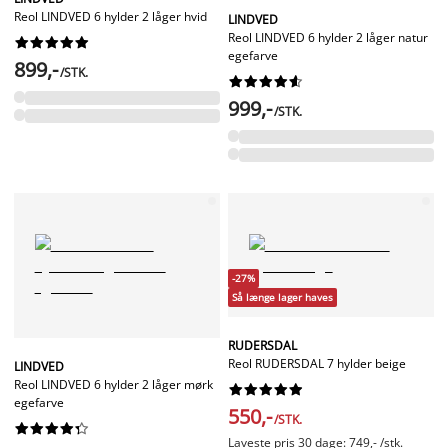
Reol LINDVED 6 hylder 2 låger hvid
LINDVED
Reol LINDVED 6 hylder 2 låger natur










egefarve
899,-
/STK.










999,-
/STK.
-27%
Så længe lager haves
RUDERSDAL
Reol RUDERSDAL 7 hylder beige
LINDVED
Reol LINDVED 6 hylder 2 låger mørk










egefarve
550,-
/STK.










Laveste pris 30 dage: 749,- /stk.