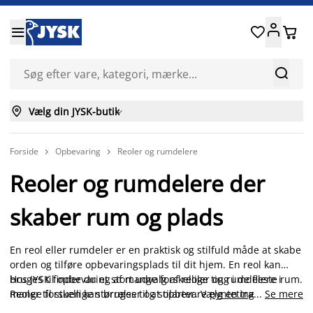






Vælg din JYSK-butik

Forside
Opbevaring
Reoler og rumdelere


Reoler og rumdelere der
skaber rum og plads
En reol eller rumdeler er en praktisk og stilfuld måde at skabe
orden og tilføre opbevaringsplads til dit hjem. En reol kan
bruges til opbevaring af mange forskellige ting i de fleste rum.
Hos JYSK finder du et stort udvalg af reoler og rumdelere i
Reoler til stuen kan bruges til at opbevare
mange forskellige størrelser og stilarter. Vælg en træ reol for
pynteting
...
, i
Se mere
garderoben til opbevaring af tøj og sko eller som bogreol på
et naturligt udtryk eller en sort eller hvid reol for et