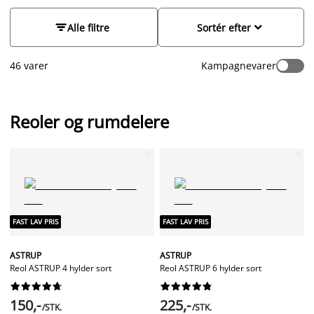
kontoret. En rumdeler er særligt oplagt til placere midt i
minimalistisk udtryk. Find præcis den reol der passer til dit
rummet for at dele det op i to.
hjem i vores brede sortiment.


Alle filtre
Sortér efter
46 varer
Kampagnevarer
Reoler og rumdelere
FAST LAV PRIS
FAST LAV PRIS
ASTRUP
ASTRUP
Reol ASTRUP 4 hylder sort
Reol ASTRUP 6 hylder sort




















150,-
225,-
/STK.
/STK.