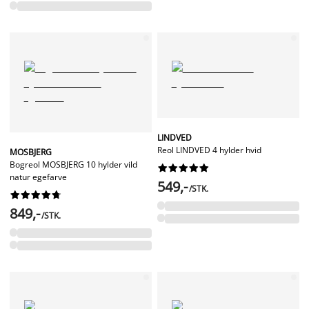
LINDVED
Reol LINDVED 4 hylder hvid
MOSBJERG
Bogreol MOSBJERG 10 hylder vild










natur egefarve
549,-
/STK.










849,-
/STK.