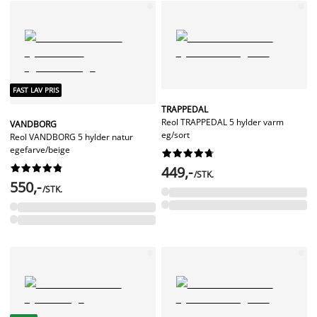
FAST LAV PRIS
TRAPPEDAL
Reol TRAPPEDAL 5 hylder varm
VANDBORG
eg/sort
Reol VANDBORG 5 hylder natur
egefarve/beige




















449,-
/STK.
550,-
/STK.