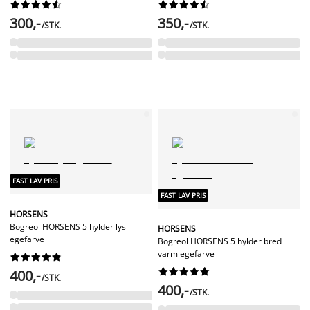




















300,-
350,-
/STK.
/STK.
FAST LAV PRIS
FAST LAV PRIS
HORSENS
Bogreol HORSENS 5 hylder lys
HORSENS
egefarve
Bogreol HORSENS 5 hylder bred
varm egefarve




















400,-
/STK.
400,-
/STK.