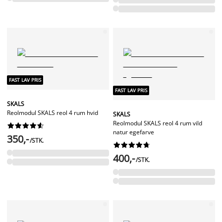
FAST LAV PRIS
FAST LAV PRIS
SKALS
Reolmodul SKALS reol 4 rum hvid
SKALS
Reolmodul SKALS reol 4 rum vild










natur egefarve
350,-
/STK.










400,-
/STK.