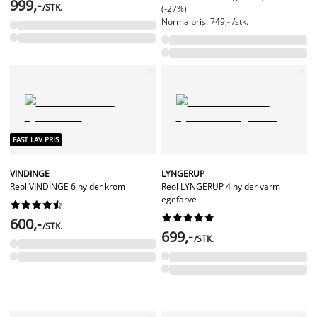
999,-
/STK.
(-27%)
Normalpris: 749,- /stk.
FAST LAV PRIS
VINDINGE
LYNGERUP
Reol VINDINGE 6 hylder krom
Reol LYNGERUP 4 hylder varm
egefarve




















600,-
/STK.
699,-
/STK.