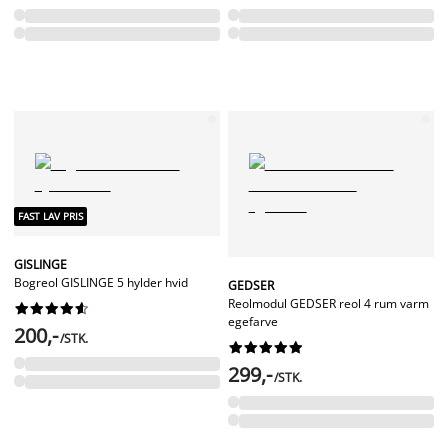
FAST LAV PRIS
GISLINGE
Bogreol GISLINGE 5 hylder hvid
GEDSER
Reolmodul GEDSER reol 4 rum varm










egefarve
200,-
/STK.










299,-
/STK.