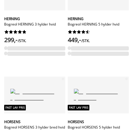
HERNING
HERNING
Bogreol HERNING 3 hylder hvid
Bogreol HERNING 5 hylder hvid




















299,-
449,-
/STK.
/STK.
FAST LAV PRIS
FAST LAV PRIS
HORSENS
HORSENS
Bogreol HORSENS 3 hylder bred hvid
Bogreol HORSENS 5 hylder hvid