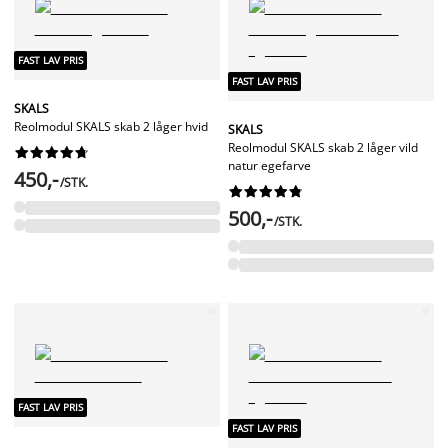
FAST LAV PRIS
FAST LAV PRIS
SKALS
Reolmodul SKALS skab 2 låger hvid
SKALS
Reolmodul SKALS skab 2 låger vild










natur egefarve
450,-
/STK.










500,-
/STK.
FAST LAV PRIS
FAST LAV PRIS