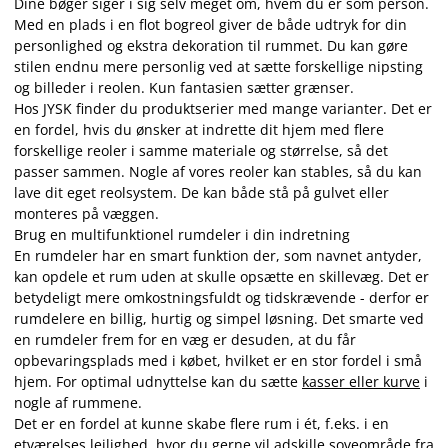
Dine bøger siger i sig selv meget om, hvem du er som person.
Med en plads i en flot bogreol giver de både udtryk for din
personlighed og ekstra dekoration til rummet. Du kan gøre
stilen endnu mere personlig ved at sætte forskellige nipsting
og billeder i reolen. Kun fantasien sætter grænser.
Hos JYSK finder du produktserier med mange varianter. Det er
en fordel, hvis du ønsker at indrette dit hjem med flere
forskellige reoler i samme materiale og størrelse, så det
passer sammen. Nogle af vores reoler kan stables, så du kan
lave dit eget reolsystem. De kan både stå på gulvet eller
monteres på væggen.
Brug en multifunktionel rumdeler i din indretning
En rumdeler har en smart funktion der, som navnet antyder,
kan opdele et rum uden at skulle opsætte en skillevæg. Det er
betydeligt mere omkostningsfuldt og tidskrævende - derfor er
rumdelere en billig, hurtig og simpel løsning. Det smarte ved
en rumdeler frem for en væg er desuden, at du får
opbevaringsplads med i købet, hvilket er en stor fordel i små
hjem. For optimal udnyttelse kan du sætte
kasser eller kurve
i
nogle af rummene.
Det er en fordel at kunne skabe flere rum i ét, f.eks. i en
etværelses lejlighed, hvor du gerne vil adskille soveområde fra