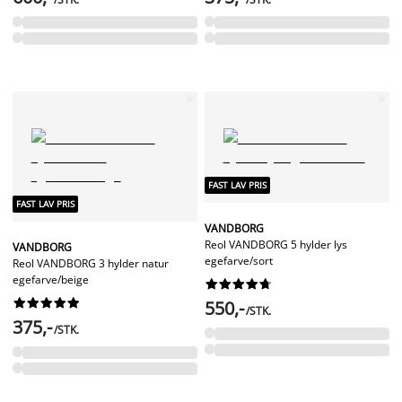
FAST LAV PRIS
FAST LAV PRIS
VANDBORG
Reol VANDBORG 5 hylder lys
VANDBORG
egefarve/sort
Reol VANDBORG 3 hylder natur
egefarve/beige




















550,-
/STK.
375,-
/STK.