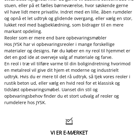
stuen, eller på et fælles børneværelse, hvor søskende gerne
vil have lidt mere privatliv. Indret med en lille, åben rumdeler
og opnå et let udtryk og glidende overgang, eller vælg en stor,
lukket reol med bagbeklædning, som bidrager til en mere
markant opdeling.
Reoler som er mere end bare opbevaringsmøbler
Hos JYSK har vi opbevaringsreoler i mange forskellige
materialer og designs. Før du køber en ny reol til hjemmet er
det en god ide at overveje valg af materiale og farve.
En reol i træ vil tilføre varme til din boligindretning hvorimod
en metalreol vil give dit hjem et moderne og industrielt
udtryk. Hvis du er mere til det rå udtryk, så tjek vores reoler i
rustik beton ud, eller vælg en hvid reol for et klassisk og
tidsløst opbevaringsmøbel. Uanset din stil og
opbevaringsbehov finder du et stort udvalg af reoler og
rumdelere hos JYSK.

VI ER E-MÆRKET