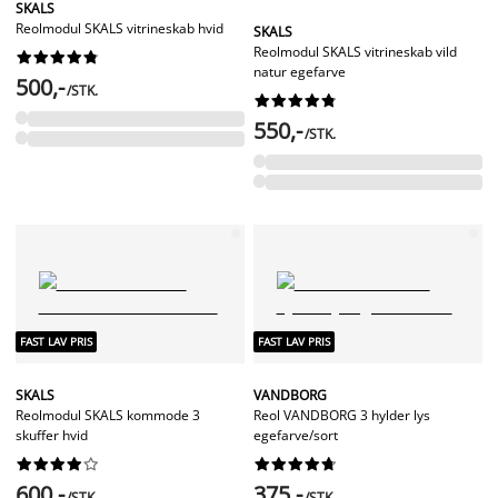
SKALS
Reolmodul SKALS vitrineskab hvid
SKALS
Reolmodul SKALS vitrineskab vild










natur egefarve
500,-
/STK.










550,-
/STK.
FAST LAV PRIS
FAST LAV PRIS
SKALS
VANDBORG
Reolmodul SKALS kommode 3
Reol VANDBORG 3 hylder lys
skuffer hvid
egefarve/sort




















600,-
375,-
/STK.
/STK.