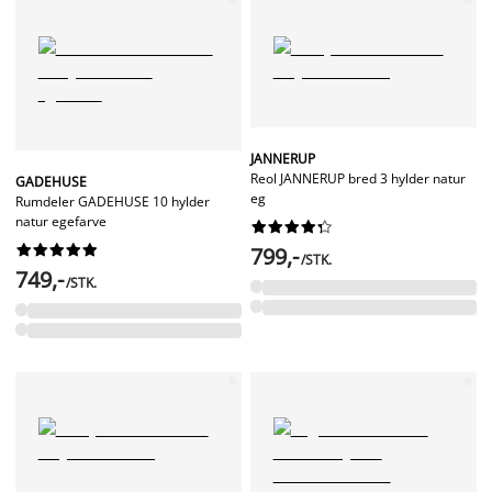
JANNERUP
Reol JANNERUP bred 3 hylder natur
GADEHUSE
eg
Rumdeler GADEHUSE 10 hylder
natur egefarve




















799,-
/STK.
749,-
/STK.