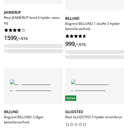
JANNERUP
Reol JANNERUP bred 6 hylder natur
BILLUND
eg
Bogreol BILLUND 1 skuffe 3 hylder
betonfarve/hvid




















1599,-
/STK.
999,-
/STK.
Nyhed
BILLUND
GLUDSTED
Bogreol BILLUND 3 låger
Reol GLUDSTED 5 hylder krom/brun
betonfarve/hvid









