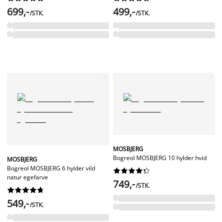
699,-
499,-
/STK.
/STK.
MOSBJERG
Bogreol MOSBJERG 10 hylder hvid
MOSBJERG
Bogreol MOSBJERG 6 hylder vild










natur egefarve
749,-
/STK.










549,-
/STK.