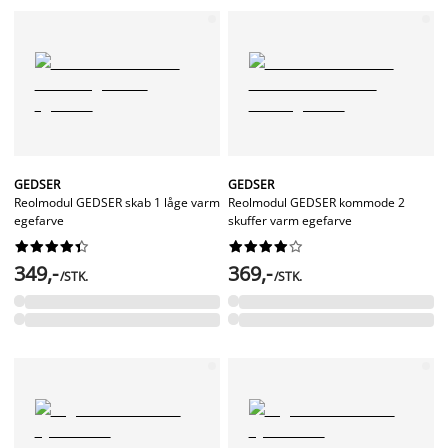
GEDSER
GEDSER
Reolmodul GEDSER skab 1 låge varm
Reolmodul GEDSER kommode 2
egefarve
skuffer varm egefarve




















349,-
369,-
/STK.
/STK.