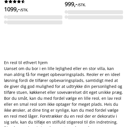










999,-
/STK.
1099,-
/STK.
En reol til ethvert hjem
Uanset om du bor i en lille lejlighed eller en stor villa, kan
man aldrig få for meget opbevaringsplads. Reoler er en ideel
løsning fordi de tilfører opbevaringsplads, samtidigt med at
de giver dig god mulighed for at udtrykke din personlighed og
tilføre stuen, køkkenet eller soveværelset dit eget unikke præg.
Bor du småt, kan du med fordel vælge en lille reol, en lav reol
eller en smal reol som ikke optager for meget plads. Hvis du
ikke ønsker, at dine ting er synlige, kan du med fordel vælge
en reol med låger. Foretrækker du en reol der er dekorativ i
sig selv, kan du tilføje en stilfuld stigereol til din indretning.