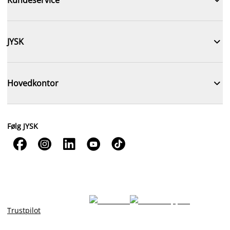

JYSK

Hovedkontor
Følg JYSK





Trustpilot