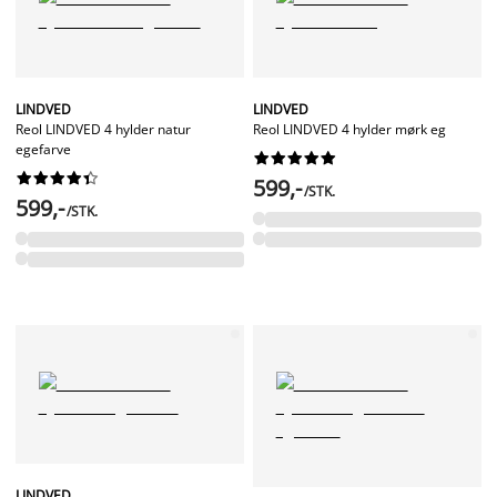
LINDVED
LINDVED
Reol LINDVED 4 hylder natur
Reol LINDVED 4 hylder mørk eg
egefarve




















599,-
/STK.
599,-
/STK.
LINDVED